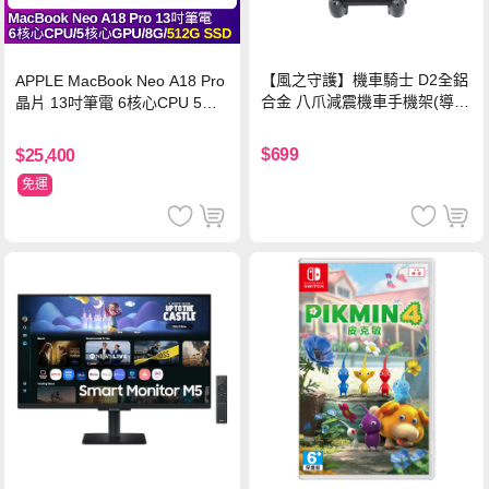
【風之守護】機車騎士 D2全鋁
APPLE MacBook Neo A18 Pro
合金 八爪減震機車手機架(導航
晶片 13吋筆電 6核心CPU 5核
架 手機支架 外送員必備 機車
心GPU 8G 512G SSD
族)
$699
$25,400
免運