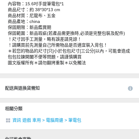
內容物：15.6吋手提筆電包*1
商品尺寸：約 38*30*13 cm
商品材質：尼龍布、五金
商品產地：china
保固期限：新品鑑賞期
保固範圍：新品瑕疵(若產品需更換時,必須是完整包裝及配件)
！尺寸因手工測量，略有誤差請見諒！
！請購買前先測量自己所需物品是否適宜裝入背包！
＊若您的物品的尺寸[只]小於包包尺寸[三公分]以內，可能會造成
包包拉鍊開闔不便等問題，請謹慎購買
圖文版權所有＊請勿翻拷重製＊以免觸法
配送與退換貨需知
相關分類
資訊 遊戲 車用
>
電腦周邊
>
筆電包