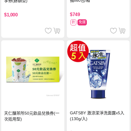
抽x60包/箱
享券(餘額型)
$749
$1,000
折
免運
GATSBY 激涼潔淨洗面露x5入
天仁釀茶所50元飲品兌換券(一
(130g/入)
次抵用型)