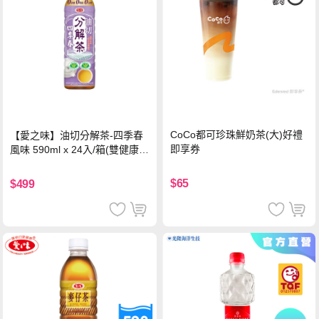
CoCo都可珍珠鮮奶茶(大)好禮
【愛之味】油切分解茶-四季春
即享券
風味 590ml x 24入/箱(雙健康認
證四季春茶)
$65
$499