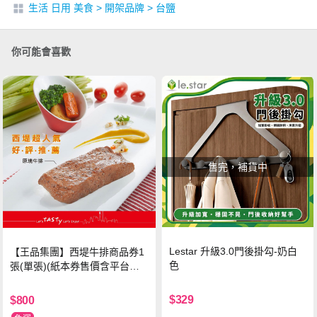
生活 日用 美食
>
開架品牌
>
台鹽
你可能會喜歡
售完，補貨中
Lestar 升級3.0門後掛勾-奶白
【王品集團】西堤牛排商品券1
色
張(單張)(紙本券售價含平台物
流處理費用)
$329
$800