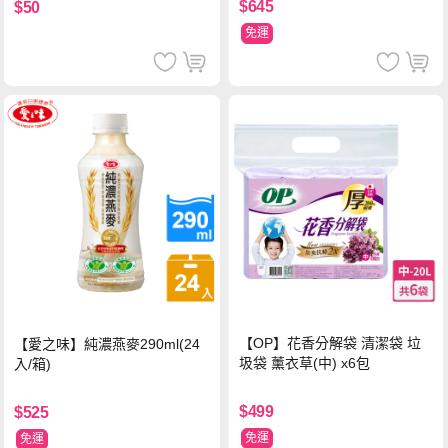
$645
$50
免運
【OP】花香分解袋 清潔袋 垃
【愛之味】純濃燕麥290ml(24
圾袋 薰衣草(中) x6包
入/箱)
$499
$525
免運
免運