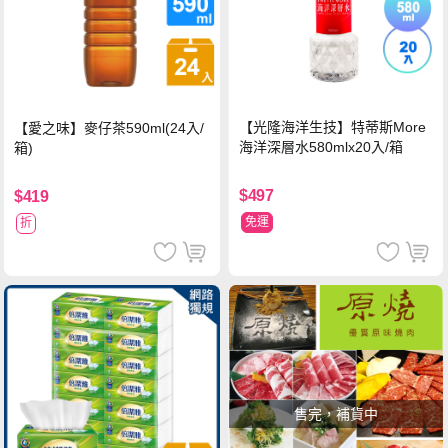
【光隆海洋生技】特蒂斯More
【愛之味】麥仔茶590ml(24入/
海洋深層水580mlx20入/箱
箱)
$497
$419
免運
折
售完，補貨中