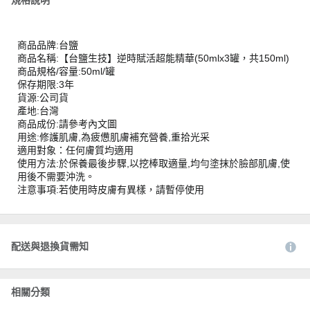
商品品牌:台鹽
商品名稱:【台鹽生技】逆時賦活超能精華(50mlx3罐，共150ml)
商品規格/容量:50ml/罐
保存期限:3年
貨源:公司貨
產地:台灣
商品成份:請參考內文圖
用途:修護肌膚,為疲憊肌膚補充營養,重拾光采
適用對象：任何膚質均適用
使用方法:於保養最後步驟,以挖棒取適量,均勻塗抹於臉部肌膚,使
用後不需要沖洗。
注意事項:若使用時皮膚有異樣，請暫停使用
配送與退換貨需知
相關分類