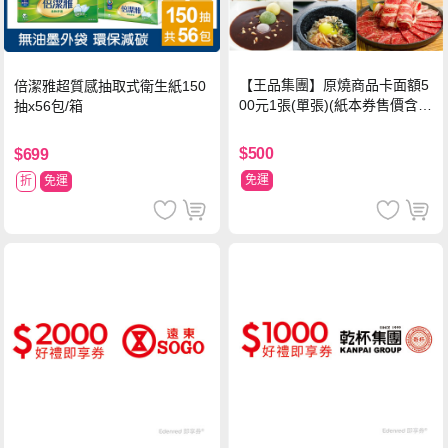
【王品集團】原燒商品卡面額5
倍潔雅超質感抽取式衛生紙150
00元1張(單張)(紙本券售價含平
抽x56包/箱
台物流處理費用)
$500
$699
免運
折
免運