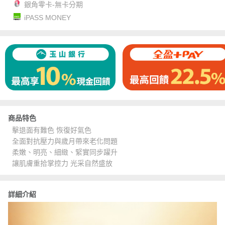
銀角零卡-無卡分期
iPASS MONEY
商品特色
擊退面有難色 恢復好氣色
全面對抗壓力與歲月帶來老化問題
柔嫩、明亮、細緻、緊實同步躍升
讓肌膚重拾掌控力 光采自然盛放
詳細介紹