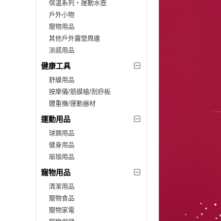
保溫系列‧運動水壺
戶外小物
寵物用品
其他戶外露營周邊
涼感用品
健康工具
舒緩用品
按摩儀/筋膜槍/刮痧板
體重機/運動器材
運動用品
球類用品
健身用品
瑜珈用品
寵物用品
清潔用品
寵物食品
寵物家電