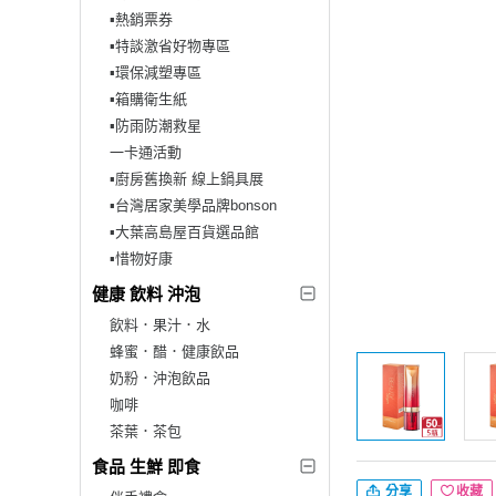
▪︎熱銷票券
▪︎特談激省好物專區
▪︎環保減塑專區
▪︎箱購衛生紙
▪︎防雨防潮救星
一卡通活動
▪︎廚房舊換新 線上鍋具展
▪︎台灣居家美學品牌bonson
▪︎大葉高島屋百貨選品館
▪︎惜物好康
健康 飲料 沖泡
飲料．果汁．水
蜂蜜．醋．健康飲品
奶粉．沖泡飲品
咖啡
茶葉．茶包
食品 生鮮 即食
分享
收藏