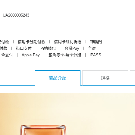
︱
UA2600005243
次付款
︱
信用卡分期付款
︱
信用卡紅利折抵
︱
神腦門
y付款
︱
街口支付
︱
Pi拍錢包
︱
台灣Pay
︱
全盈
全支付
︱
Apple Pay
︱
銀角零卡-無卡分期
︱
iPASS
商品介紹
規格