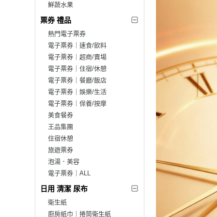
鮮蔬水果
票券 禮品
熱門電子票券
電子票券｜速食/飲料
電子票券｜超商/賣場
電子票券｜住宿/休憩
電子票券｜餐廳/飯店
電子票券｜娛樂/生活
電子票券｜保養/按摩
美食餐券
王品集團
住宿休憩
旅遊票券
泡湯．美容
電子票券｜ALL
日用 清潔 尿布
衛生紙
廚房紙巾｜捲筒衛生紙