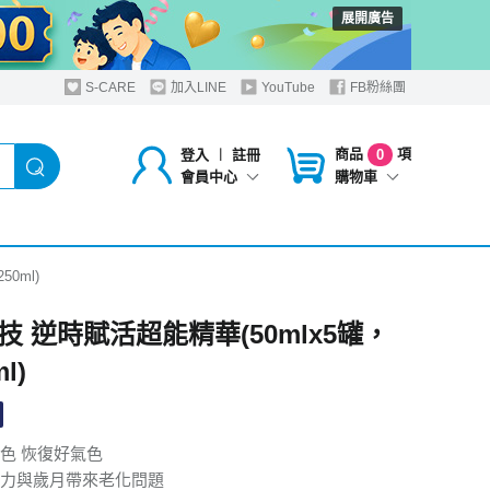
展開廣告
S-CARE
加入LINE
YouTube
FB粉絲團
商品
項
登入
︱
註冊
0
購物車
會員中心
0ml)
技 逆時賦活超能精華(50mlx5罐，
l)
色 恢復好氣色
力與歲月帶來老化問題