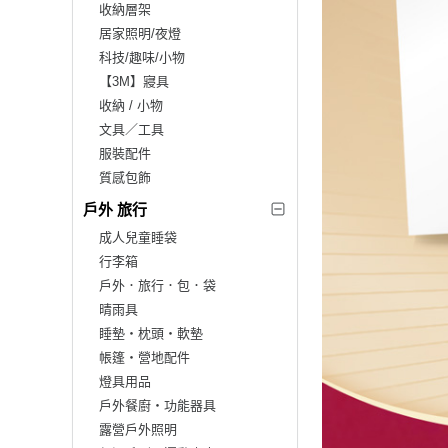
收納層架
居家照明/夜燈
科技/趣味/小物
【3M】寢具
收納 / 小物
文具／工具
服裝配件
質感包飾
戶外 旅行
成人兒童睡袋
行李箱
戶外．旅行．包．袋
晴雨具
睡墊‧枕頭‧軟墊
帳篷‧營地配件
燈具用品
戶外餐廚‧功能器具
露營戶外照明