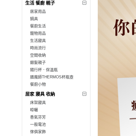
生活 餐廚 親子
居家用品
鍋具
餐廚生活
寵物用品
生活寢具
時尚流行
空間收納
銀髮親子
隨行杯．保溫瓶
膳魔師THERMOS杯瓶壺
餐廚小物
居家 寢具 收納
床架寢具
晾曬
香氣芬芳
一般電池
傢俱家飾