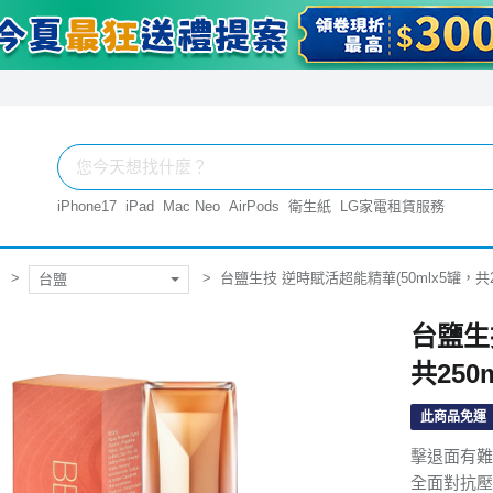
iPhone17
iPad
Mac Neo
AirPods
衛生紙
LG家電租賃服務
台鹽生技 逆時賦活超能精華(50mlx5罐，共25
台鹽
台鹽生
共250m
此商品免運
擊退面有難
全面對抗壓