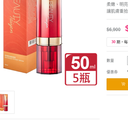
柔嫩、明亮
讓肌膚重拾
$6,900
30
期，每
數量
優惠券