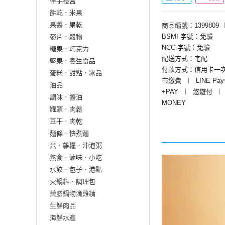
伴手禮盒
餅乾．米果
果醬．果乾
商品編號：1399809
BSMI 字號：免驗
麥片．穀物
NCC 字號：免驗
糖果．巧克力
配送方式：宅配
堅果．養生食品
付款方式：信用卡一
蛋糕．甜點．冰品
市繳費
︱
LINE Pa
油品
+PAY
︱
悠遊付
︱
調味．醬油
MONEY
罐頭．肉鬆
豆干．肉乾
麵條．快煮麵
米．雜糧．沖泡粥
熟食．滷味．小吃
水餃．包子．港點
火鍋料．調理包
藥膳鍋物滴雞精
生鮮肉品
海鮮水產