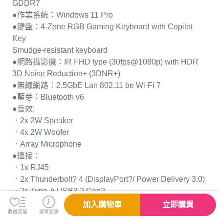
GDDR7
●作業系統：Windows 11 Pro
●鍵盤：4-Zone RGB Gaming Keyboard with Copilot
Key
Smudge-resistant keyboard
●網路攝影機：IR FHD type (30fps@1080p) with HDR
3D Noise Reduction+ (3DNR+)
●無線網路：2.5GbE Lan 802.11 be Wi-Fi 7
●藍芽：Bluetooth v6
●音效:
．2x 2W Speaker
．4x 2W Woofer
．Array Microphone
●連接：
．1x RJ45
．2x Thunderbolt? 4 (DisplayPort?/ Power Delivery 3.0)
．2x Type-A USB3.2 Gen2
．1x HDMI? 2.1 (8K @ 60Hz / 4K @ 120Hz)
加入購物車
立即購買
收藏清單
瀏覽紀錄
●電池：4-Cell / 90 Battery (Whr) / 240W adapter