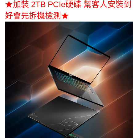
★加裝 2TB PCIe硬碟 幫客人安裝到
好會先拆機檢測★