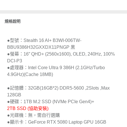
規格說明
●型號：Stealth 16 AI+ B3WI-006TW-
BBU9386H32GXXDX11PNGP 黑
●螢幕：16” QHD+ (2560x1600), OLED, 240Hz, 100%
DCI-P3
●處理器：Intel Core Ultra 9 386H (2.1GHz/Turbo
4.9GHz)(Cache 18MB)
●記憶體：32GB(16GB*2) DDR5-5600 ,2Slots ,Max
128GB
●硬碟：1TB M.2 SSD (NVMe PCIe Gen4)+
2TB SSD (協助安裝)
●光碟機：無，需自行選購
●顯示卡：GeForce RTX 5080 Laptop GPU 16GB