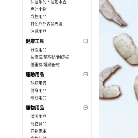
保溫系列‧運動水壺
戶外小物
寵物用品
其他戶外露營周邊
涼感用品
健康工具
舒緩用品
按摩儀/筋膜槍/刮痧板
體重機/運動器材
運動用品
球類用品
健身用品
瑜珈用品
寵物用品
清潔用品
寵物食品
寵物家電