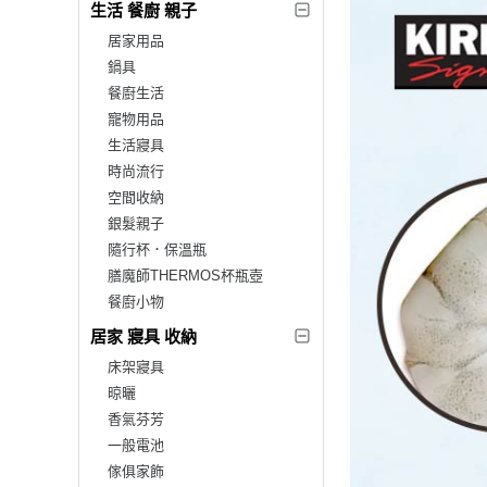
生活 餐廚 親子
居家用品
鍋具
餐廚生活
寵物用品
生活寢具
時尚流行
空間收納
銀髮親子
隨行杯．保溫瓶
膳魔師THERMOS杯瓶壺
餐廚小物
居家 寢具 收納
床架寢具
晾曬
香氣芬芳
一般電池
傢俱家飾