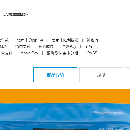
︱
UA2600005027
次付款
︱
信用卡分期付款
︱
信用卡紅利折抵
︱
神腦門
y付款
︱
街口支付
︱
Pi拍錢包
︱
台灣Pay
︱
全盈
全支付
︱
Apple Pay
︱
銀角零卡-無卡分期
︱
iPASS
商品介紹
規格