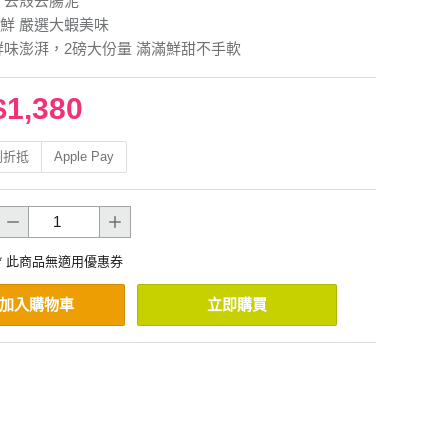
 去殼去腸泥
鮮 嚴選大蝦美味
鮮味澎湃，2磅大份量 滿滿鮮甜不手軟
$1,380
利折抵
Apple Pay
* 此商品無適用優惠券
加入購物車
立即購買