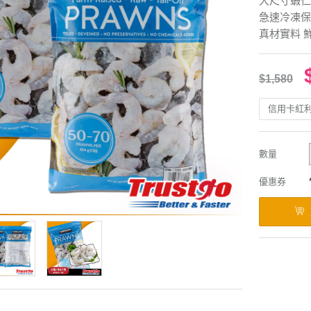
大尺寸蝦仁
急速冷凍保
真材實料 
$1,580
信用卡紅
數量
優惠券