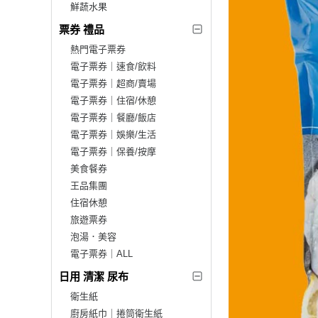
鮮蔬水果
票券 禮品
熱門電子票券
電子票券｜速食/飲料
電子票券｜超商/賣場
電子票券｜住宿/休憩
電子票券｜餐廳/飯店
電子票券｜娛樂/生活
電子票券｜保養/按摩
美食餐券
王品集團
住宿休憩
旅遊票券
泡湯．美容
電子票券｜ALL
日用 清潔 尿布
衛生紙
廚房紙巾｜捲筒衛生紙