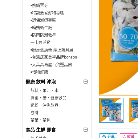
▪︎熱銷票券
▪︎特談激省好物專區
▪︎環保減塑專區
▪︎箱購衛生紙
▪︎防雨防潮救星
一卡通活動
▪︎廚房舊換新 線上鍋具展
▪︎台灣居家美學品牌bonson
▪︎大葉高島屋百貨選品館
▪︎惜物好康
健康 飲料 沖泡
飲料．果汁．水
蜂蜜．醋．健康飲品
奶粉．沖泡飲品
咖啡
茶葉．茶包
食品 生鮮 即食
分享
收藏