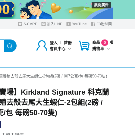
展開廣告
S-CARE
加入LINE
YouTube
FB粉絲團
商品
項
登入
︱
註冊
0
購物車
會員中心
蘭 冷凍養殖去殼去尾大生蝦仁-2包組(2磅 / 907公克/包 每磅50-70隻)
場】Kirkland Signature 科克蘭
殖去殼去尾大生蝦仁-2包組(2磅 /
克/包 每磅50-70隻)