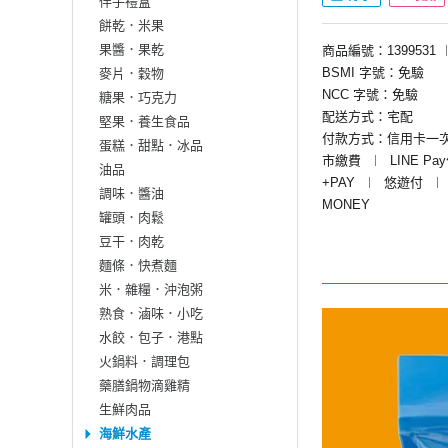
伴手禮盒
餅乾．米果
果醬．果乾
商品編號：1399531
BSMI 字號：免驗
麥片．穀物
NCC 字號：免驗
糖果．巧克力
配送方式：宅配
堅果．養生食品
付款方式：信用卡一
蛋糕．甜點．冰品
市繳費
︱
LINE Pa
油品
+PAY
︱
悠遊付
︱
調味．醬油
MONEY
罐頭．肉鬆
豆干．肉乾
麵條．快煮麵
米．雜糧．沖泡粥
熟食．滷味．小吃
水餃．包子．港點
火鍋料．調理包
藥膳鍋物滴雞精
生鮮肉品
海鮮水產