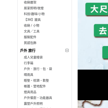
收納層架
居家照明/夜燈
科技/趣味/小物
【3M】寢具
收納 / 小物
文具／工具
服裝配件
質感包飾
戶外 旅行
成人兒童睡袋
行李箱
戶外．旅行．包．袋
晴雨具
睡墊‧枕頭‧軟墊
帳篷‧營地配件
燈具用品
戶外餐廚‧功能器具
露營戶外照明