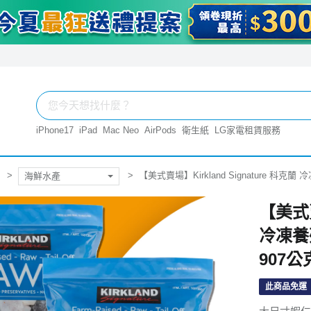
iPhone17
iPad
Mac Neo
AirPods
衛生紙
LG家電租賃服務
【美式賣場】Kirkland Signature 科克
海鮮水產
【美式賣
冷凍養
907公
此商品免運