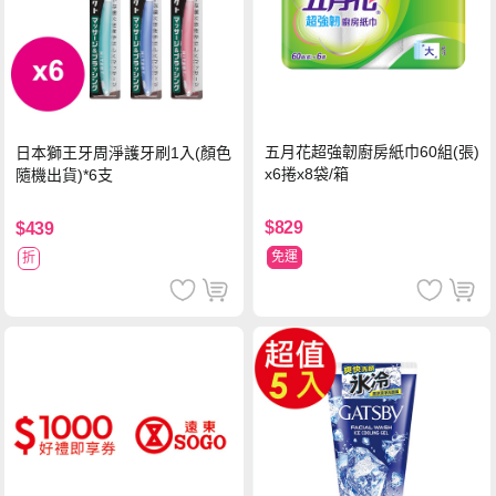
五月花超強韌廚房紙巾60組(張)
日本獅王牙周淨護牙刷1入(顏色
x6捲x8袋/箱
隨機出貨)*6支
$829
$439
免運
折