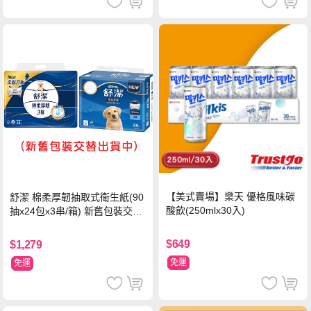
【美式賣場】樂天 優格風味碳
舒潔 棉柔厚韌抽取式衛生紙(90
酸飲(250mlx30入)
抽x24包x3串/箱) 新舊包裝交替
出貨
$649
$1,279
免運
免運