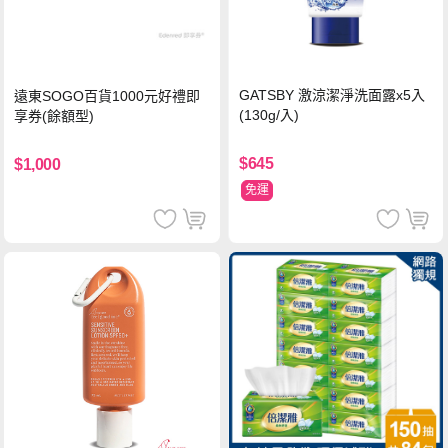
GATSBY 激涼潔淨洗面露x5入
遠東SOGO百貨1000元好禮即
(130g/入)
享券(餘額型)
$645
$1,000
免運