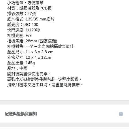
小巧輕盈，方便攜帶
材質：塑膠機殼及PCB板
攝影張數：27張
底片格式: 135/35 mm底片
感光度：ISO 400
快門速度: 1/120秒
相機光圈: F/9
相機焦距: 28mm (固定焦距)
相機對焦: 一至三米之間拍攝效果最佳
產品尺寸: 11 x 6 x 2.8 cm
外盒尺寸: 12 x 4 x 12cm
產品重量: 145g
產地：中國
開封後請盡快使用完畢。
高強度X光線會對相機造成一定程度影響，
搭乘飛機等交通工具時，請盡量隨身攜帶。
配送與退換貨需知