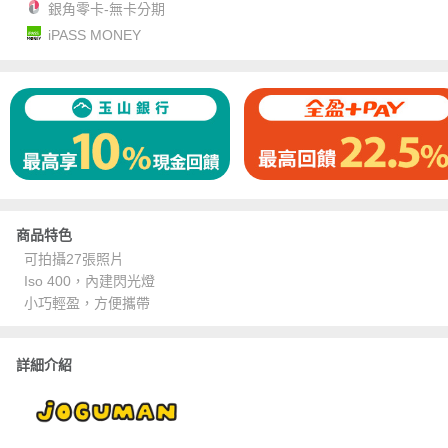
銀角零卡-無卡分期
iPASS MONEY
商品特色
可拍攝27張照片
Iso 400，內建閃光燈
小巧輕盈，方便攜帶
詳細介紹