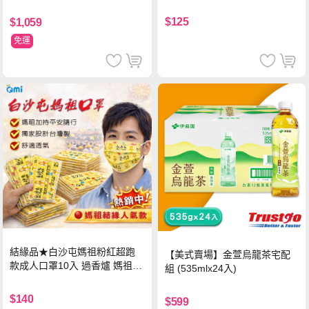
$125
$1,059
免運
結緣品★白沙屯媽祖粉紅超跑
【美式賣場】金萱烏龍茶宅配
款成人口罩10入 過香爐 媽祖加
組 (535mlx24入)
持
$140
$599