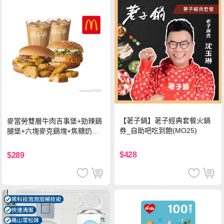
【荖子鍋】荖子經典套餐火鍋
麥當勞雙層牛肉吉事堡+勁辣鷄
券_自助吧吃到飽(MO25)
腿堡+六塊麥克鷄塊+焦糖奶茶
(冰)*2 好禮即享券
$428
$289