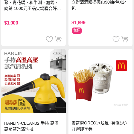
立得清酒精擦濕巾90抽/包X24
聚、青花驕、和牛涮、尬鍋、
包
向辣 1000元王品火鍋聯合好禮
即享券(一次抵用型)
$1,899
$1,000
免運
麥當勞OREO冰炫風+薯條(大)
HANLIN-CLEAN02 手持 高溫
好禮即享券
高壓蒸汽清洗機