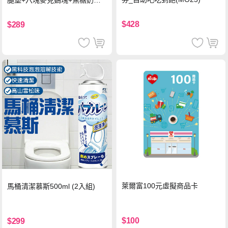
腿堡+六塊麥克鷄塊+焦糖奶茶
(冰)*2 好禮即享券
$428
$289
萊爾富100元虛擬商品卡
馬桶清潔慕斯500ml (2入組)
$100
$299