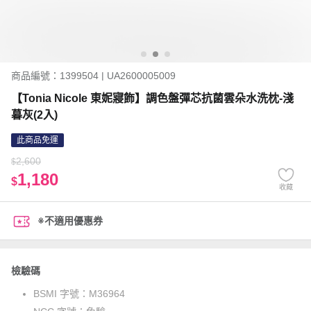
商品編號：1399504 | UA2600005009
【Tonia Nicole 東妮寢飾】調色盤彈芯抗菌雲朵水洗枕-淺
暮灰(2入)
此商品免運
2,600
$
1,180
$
收藏
※不適用優惠券
檢驗碼
BSMI 字號：
M36964