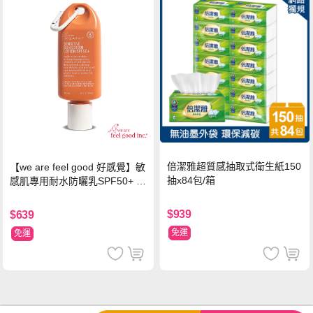
倍潔雅超質感抽取式衛生紙150
【we are feel good 好感覺】敏
抽x84包/箱
感肌專用耐水防曬乳SPF50+ 7
5ml/瓶 X1瓶
$939
$639
免運
免運