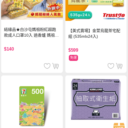
結緣品★白沙屯媽祖粉紅超跑
【美式賣場】金萱烏龍茶宅配
款成人口罩10入 過香爐 媽祖加
組 (535mlx24入)
持
$140
$599
免運