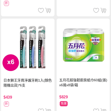
折
五月花超強韌廚房紙巾60組(張)
日本獅王牙周淨護牙刷1入(顏色
x6捲x8袋/箱
隨機出貨)*6支
$829
$439
免運
折