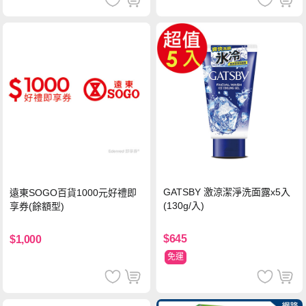
GATSBY 激涼潔淨洗面露x5入
遠東SOGO百貨1000元好禮即
(130g/入)
享券(餘額型)
$645
$1,000
免運