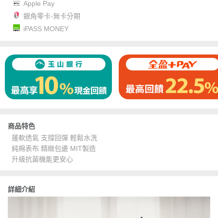
Apple Pay
銀角零卡-無卡分期
iPASS MONEY
商品特色
蓬軟透氣 支撐回彈 輕鬆水洗
純棉表布 精緻包邊 MIT製造
升級抗菌機能更安心
詳細介紹