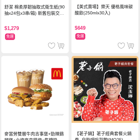
【美式賣場】樂天 優格風味碳
舒潔 棉柔厚韌抽取式衛生紙(90
酸飲(250mlx30入)
抽x24包x3串/箱) 新舊包裝交替
出貨
$649
$1,279
免運
免運
【荖子鍋】荖子經典套餐火鍋
麥當勞雙層牛肉吉事堡+勁辣鷄
券_自助吧吃到飽(MO25)