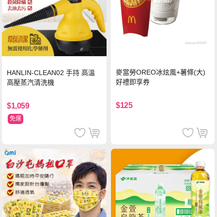
麥當勞OREO冰炫風+薯條(大)
HANLIN-CLEAN02 手持 高溫
好禮即享券
高壓蒸汽清洗機
$125
$1,059
免運