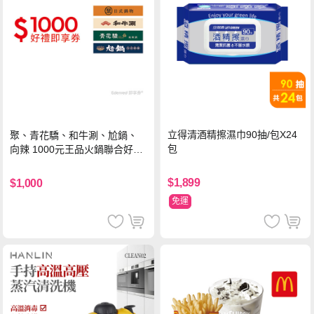
立得清酒精擦濕巾90抽/包X24
聚、青花驕、和牛涮、尬鍋、
包
向辣 1000元王品火鍋聯合好禮
即享券(一次抵用型)
$1,899
$1,000
免運