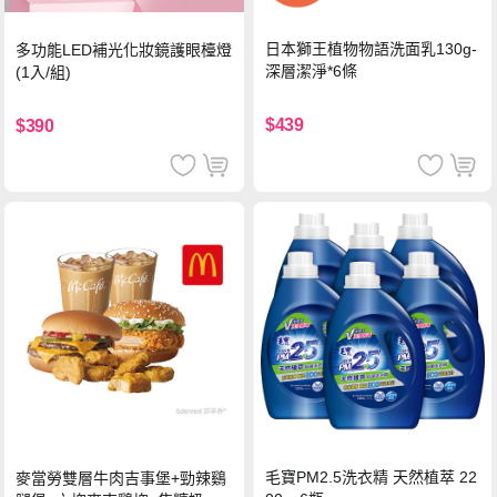
日本獅王植物物語洗面乳130g-
多功能LED補光化妝鏡護眼檯燈
深層潔淨*6條
(1入/組)
$439
$390
毛寶PM2.5洗衣精 天然植萃 22
麥當勞雙層牛肉吉事堡+勁辣鷄