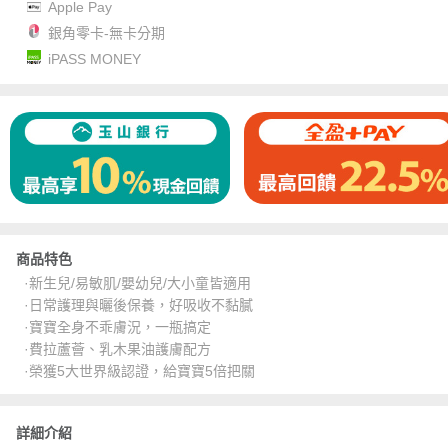
Apple Pay
銀角零卡-無卡分期
iPASS MONEY
商品特色
·新生兒/易敏肌/嬰幼兒/大小童皆適用
·日常護理與曬後保養，好吸收不黏膩
·寶寶全身不乖膚況，一瓶搞定
·費拉蘆薈、乳木果油護膚配方
·榮獲5大世界級認證，給寶寶5倍把關
詳細介紹