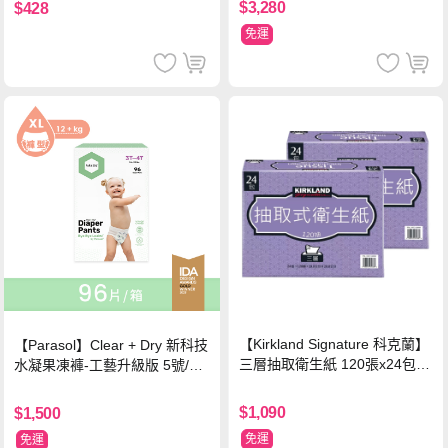
$3,280
$428
免運
【Kirkland Signature 科克蘭】
【Parasol】Clear + Dry 新科技
三層抽取衛生紙 120張x24包x2
水凝果凍褲-工藝升級版 5號/XL
串
超值禮盒組 (96片)
$1,090
$1,500
免運
免運