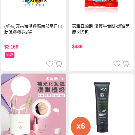
美雅宜蘭餅 優質牛舌餅-蜂蜜芝
(新卷)漢來海港餐廳南部平日自
麻 x15包
助晚餐餐券2張
$439
$2,168
免運