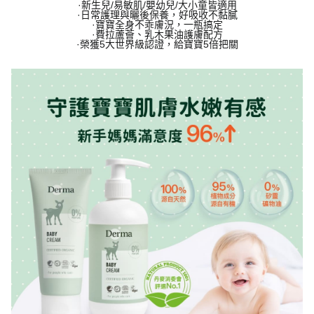
·新生兒/易敏肌/嬰幼兒/大小童皆適用
·日常護理與曬後保養，好吸收不黏膩
·寶寶全身不乖膚況，一瓶搞定
·費拉蘆薈、乳木果油護膚配方
·榮獲5大世界級認證，給寶寶5倍把關