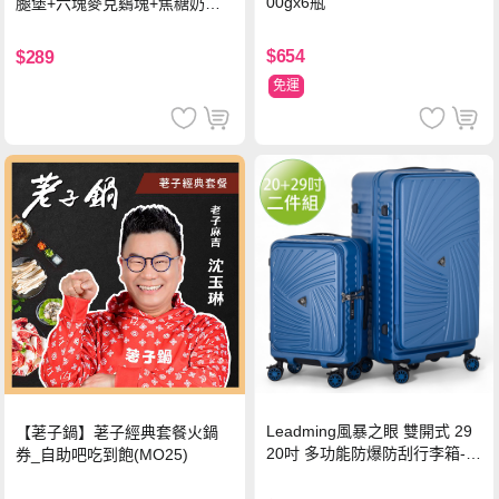
00gx6瓶
腿堡+六塊麥克鷄塊+焦糖奶茶
(冰)*2 好禮即享券
$654
$289
免運
Leadming風暴之眼 雙開式 29
【荖子鍋】荖子經典套餐火鍋
20吋 多功能防爆防刮行李箱-海
券_自助吧吃到飽(MO25)
軍藍