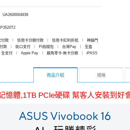
︱
UA2600004939
P3520T2
次付款
︱
信用卡分期付款
︱
信用卡紅利折抵
︱
神腦門
y付款
︱
街口支付
︱
Pi拍錢包
︱
台灣Pay
︱
全盈
全支付
︱
Apple Pay
︱
銀角零卡-無卡分期
︱
iPASS
商品介紹
規格
G記憶體,1TB PCIe硬碟 幫客人安裝到