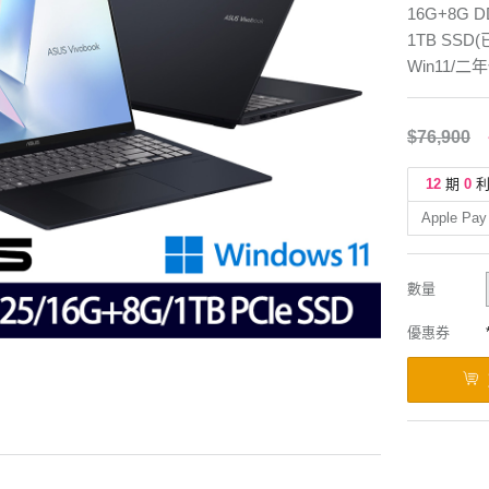
16G+8G 
1TB SSD
Win11/二
$76,900
12
期
0
Apple Pay
數量
優惠券