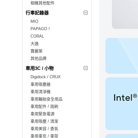
相機其他配件
行車記錄器
MIO
PAPAGO！
CORAL
大通
寶麗萊
其他品牌
車用3C / 小物
Digidock / CRUX
車用吸塵器
車用清淨機
車用輪胎安全用品
車用配件 / 雨刷
車用緊急電源
車用吸塵 / 清潔
車用美容 / 香氛
車用車充 / 車架