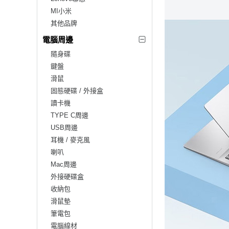
MI小米
其他品牌
電腦周邊
隨身碟
鍵盤
滑鼠
固態硬碟 / 外接盒
讀卡機
TYPE C周邊
USB周邊
耳機 / 麥克風
喇叭
Mac周邊
外接硬碟盒
收納包
滑鼠墊
筆電包
電腦線材