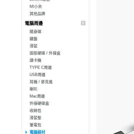
MI小米
其他品牌
電腦周邊
隨身碟
鍵盤
滑鼠
固態硬碟 / 外接盒
讀卡機
TYPE C周邊
USB周邊
耳機 / 麥克風
喇叭
Mac周邊
外接硬碟盒
收納包
滑鼠墊
筆電包
電腦線材