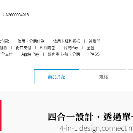
︱
UA2600004918
次付款
︱
信用卡分期付款
︱
信用卡紅利折抵
︱
神腦門
y付款
︱
街口支付
︱
Pi拍錢包
︱
台灣Pay
︱
全盈
全支付
︱
Apple Pay
︱
銀角零卡-無卡分期
︱
iPASS
商品介紹
規格