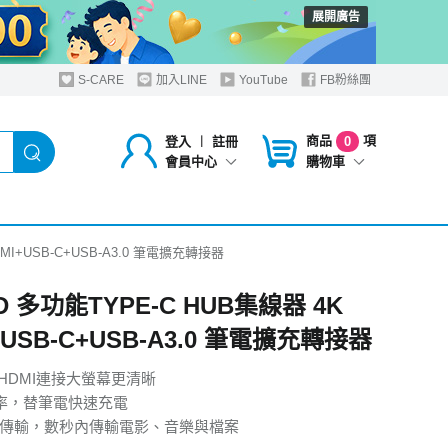
展開廣告
S-CARE
加入LINE
YouTube
FB粉絲團
商品
項
登入
︱
註冊
0
購物車
會員中心
DMI+USB-C+USB-A3.0 筆電擴充轉接器
D 多功能TYPE-C HUB集線器 4K
+USB-C+USB-A3.0 筆電擴充轉接器
z HDMI連接大螢幕更清晰
功率，替筆電快速充電
數據傳輸，數秒內傳輸電影、音樂與檔案