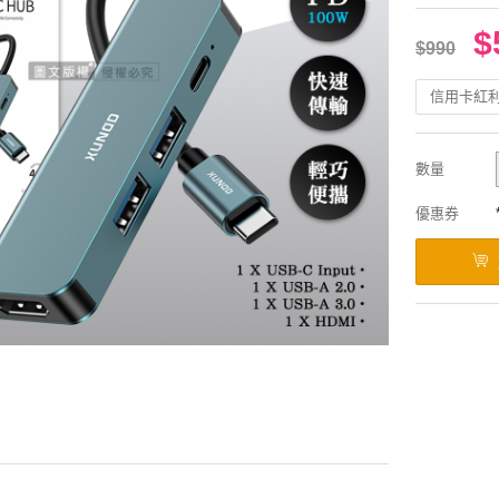
$
$990
信用卡紅
數量
優惠券