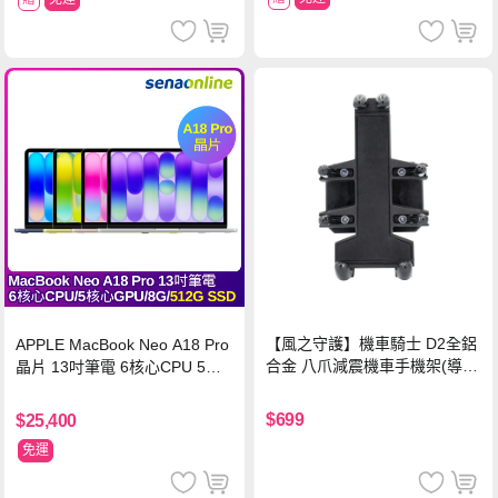
【風之守護】機車騎士 D2全鋁
APPLE MacBook Neo A18 Pro
合金 八爪減震機車手機架(導航
晶片 13吋筆電 6核心CPU 5核
架 手機支架 外送員必備 機車
心GPU 8G 512G SSD
族)
$699
$25,400
免運