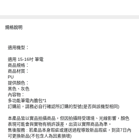
規格說明
適用機型：
適用 15-16吋 筆電
商品規格：
商品材質：
PU
提供顏色：
黑色、灰色
內容物：
多功能筆電內膽包*1
訂購前，請務必自行確認所訂購的型號(是否與該機型相同)
本產品皆以實品拍攝商品，但因拍攝時受環境、光線影響，顏色
表現可能會與實物有稍許誤差，出貨以實際商品為準。
售後服務 : 若產品本身瑕疵或運送過程導致新品瑕疵，到貨7日內
可更換新品(不包含人為因素損壞)