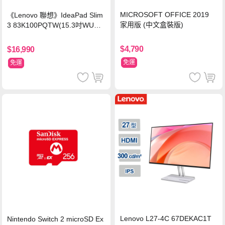
MICROSOFT OFFICE 2019
《Lenovo 聯想》IdeaPad Slim
家用版 (中文盒裝版)
3 83K100PQTW(15.3吋WUXG
A/i5-13420H/8G/512G SSD/Wi
n11/二年保)
$4,790
$16,990
免運
免運
Lenovo L27-4C 67DEKAC1T
Nintendo Switch 2 microSD Ex