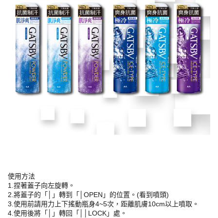
使用方法
1.捏著蓋子向左旋轉。
2.將蓋子的「│」轉到「│OPEN」的位置。(看到噴頭)
3.使用前請用力上下搖動瓶身4~5次，距離肌膚10cm以上噴取。
4.使用後將「│」轉回「││LOCK」處。