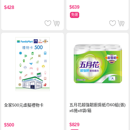
$639
$428
免運
五月花超強韌廚房紙巾60組(張)
全家500元虛擬禮物卡
x6捲x8袋/箱
$829
$500