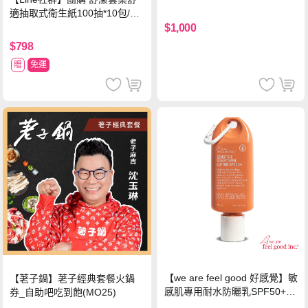
中使用)
適抽取式衛生紙100抽*10包/6
串*箱
$1,000
$798
贈
免運
【we are feel good 好感覺】敏
【荖子鍋】荖子經典套餐火鍋
感肌專用耐水防曬乳SPF50+ 7
券_自助吧吃到飽(MO25)
5ml/瓶 X1瓶