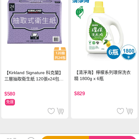
【清淨海】檸檬系列環保洗衣
【Kirkland Signature 科克蘭】
精 1800g x 6瓶
三層抽取衛生紙 120張x24包x1
串
$829
$580
免運