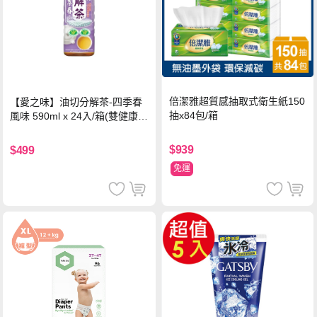
倍潔雅超質感抽取式衛生紙150
【愛之味】油切分解茶-四季春
抽x84包/箱
風味 590ml x 24入/箱(雙健康認
證四季春茶)
$939
$499
免運