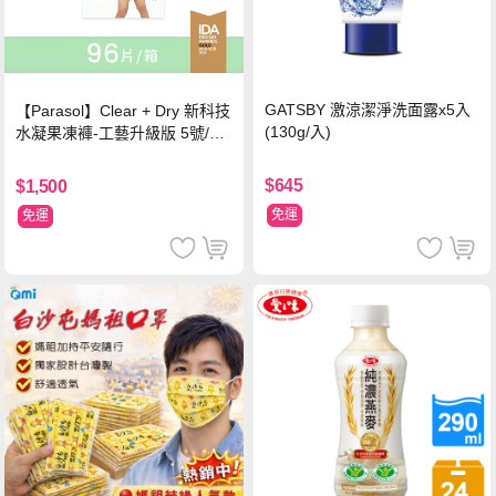
GATSBY 激涼潔淨洗面露x5入
【Parasol】Clear + Dry 新科技
(130g/入)
水凝果凍褲-工藝升級版 5號/XL
超值禮盒組 (96片)
$645
$1,500
免運
免運