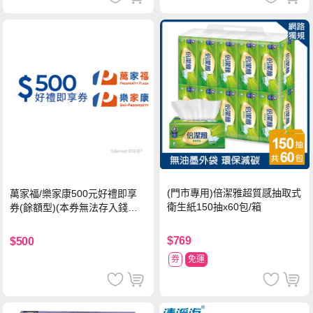
(門市專用)倍潔雅超質感抽取式
萬家福/樂家康500元好禮即享
衛生紙150抽x60包/箱
券(餘額型)(本券無法存入錢包
中使用)
$769
$500
券
免運