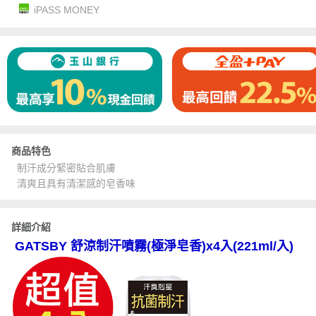
iPASS MONEY
商品特色
制汗成分緊密貼合肌膚
清爽且具有清潔感的皂香味
詳細介紹
GATSBY 舒涼制汗噴霧(極淨皂香)x4入(221ml/入)