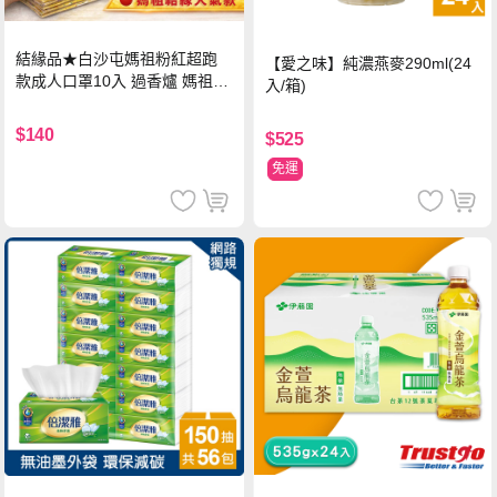
結緣品★白沙屯媽祖粉紅超跑
【愛之味】純濃燕麥290ml(24
款成人口罩10入 過香爐 媽祖加
入/箱)
持
$140
$525
免運