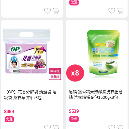
免運
皂福 無香精天然酵素洗衣肥皂
【OP】花香分解袋 清潔袋 垃
精 洗衣精補充包1500gx8包
圾袋 薰衣草(中) x6包
$539
$499
免運
免運