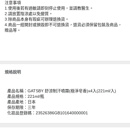
注意事項
1.使用後若有過敏請即刻停止使用，並請教醫生。
2.請放置陰涼處以免變質。
3.除商品本身有瑕疵可辦理退換貨。
4.商品一經開封或損毀即不可退換貨，退貨必須保留包裝及商品，
贈品等。
規格說明
產品名稱：GATSBY 舒涼制汗噴霧(極淨皂香)x4入(221ml/入)
產品規格：221ml/瓶
產品產地：日本
保存期限：三年
化妝品登錄碼：23526386GB101640000001