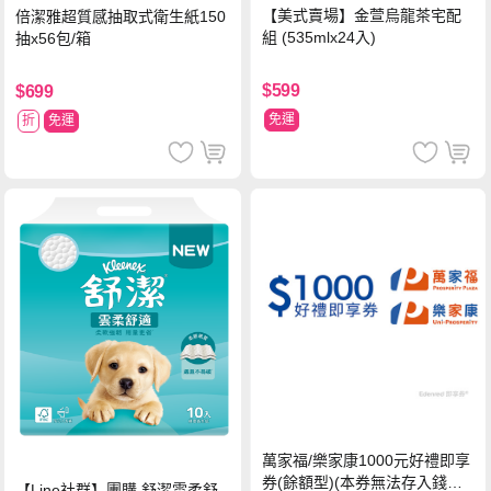
【美式賣場】金萱烏龍茶宅配
倍潔雅超質感抽取式衛生紙150
組 (535mlx24入)
抽x56包/箱
$599
$699
免運
折
免運
萬家福/樂家康1000元好禮即享
券(餘額型)(本券無法存入錢包
【Line社群】團購 舒潔雲柔舒