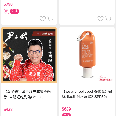
$798
贈
免運
【we are feel good 好感覺】敏
【荖子鍋】荖子經典套餐火鍋
感肌專用耐水防曬乳SPF50+ 7
券_自助吧吃到飽(MO25)
5ml/瓶 X1瓶
$639
$428