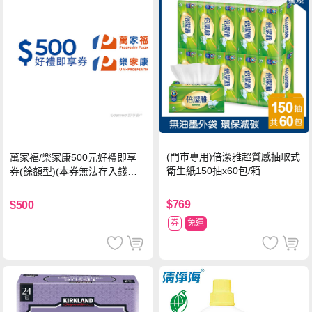
(門市專用)倍潔雅超質感抽取式
萬家福/樂家康500元好禮即享
衛生紙150抽x60包/箱
券(餘額型)(本券無法存入錢包
中使用)
$769
$500
券
免運