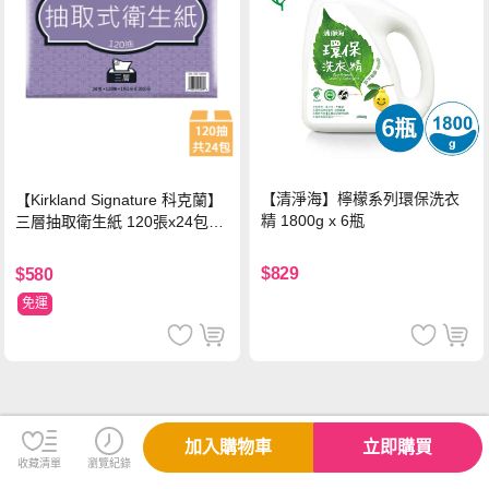
【清淨海】檸檬系列環保洗衣
【Kirkland Signature 科克蘭】
精 1800g x 6瓶
三層抽取衛生紙 120張x24包x1
串
$829
$580
免運
加入購物車
立即購買
收藏清單
瀏覽紀錄