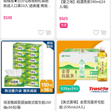
結緣品★白沙屯媽祖粉紅超跑
【愛之味】純濃燕麥290ml(24
款成人口罩10入 過香爐 媽祖加
入/箱)
持
$140
$525
免運
【美式賣場】金萱烏龍茶宅配
倍潔雅超質感抽取式衛生紙150
組 (535mlx24入)
抽x56包/箱