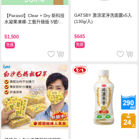
GATSBY 激涼潔淨洗面露x5入
【Parasol】Clear + Dry 新科技
(130g/入)
水凝果凍褲-工藝升級版 5號/XL
超值禮盒組 (96片)
$645
$1,500
免運
免運