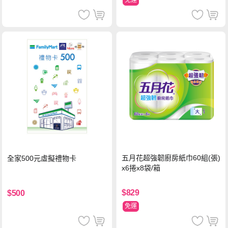
免運
五月花超強韌廚房紙巾60組(張)
全家500元虛擬禮物卡
x6捲x8袋/箱
$829
$500
免運