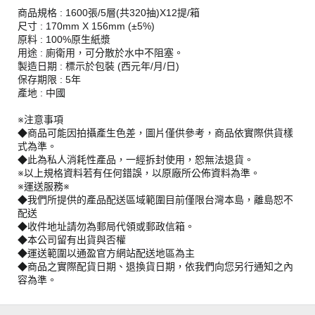
商品規格 : 1600張/5層(共320抽)X12提/箱
尺寸 : 170mm X 156mm (±5%)
原料 : 100%原生紙漿
用途 : 廁衛用，可分散於水中不阻塞。
製造日期 : 標示於包裝 (西元年/月/日)
保存期限 : 5年
產地 : 中國
※注意事項
◆商品可能因拍攝產生色差，圖片僅供參考，商品依實際供貨樣
式為準。
◆此為私人消耗性產品，一經拆封使用，恕無法退貨。
※以上規格資料若有任何錯誤，以原廠所公佈資料為準。
※運送服務※
◆我們所提供的產品配送區域範圍目前僅限台灣本島，離島恕不
配送
◆收件地址請勿為郵局代領或郵政信箱。
◆本公司留有出貨與否權
◆運送範圍以通盈官方網站配送地區為主
◆商品之實際配貨日期、退換貨日期，依我們向您另行通知之內
容為準。