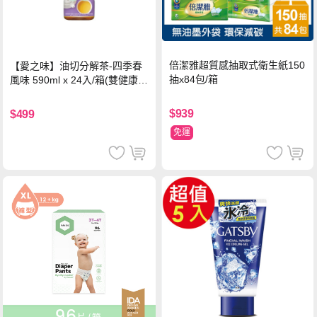
倍潔雅超質感抽取式衛生紙150
【愛之味】油切分解茶-四季春
抽x84包/箱
風味 590ml x 24入/箱(雙健康認
證四季春茶)
$939
$499
免運