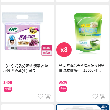
皂福 無香精天然酵素洗衣肥皂
【OP】花香分解袋 清潔袋 垃
精 洗衣精補充包1500gx8包
圾袋 薰衣草(中) x6包
$539
$499
免運
免運