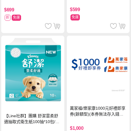
$599
$699
免運
折
免運
萬家福/樂家康1000元好禮即享
券(餘額型)(本券無法存入錢包
【Line社群】團購 舒潔雲柔舒
中使用)
適抽取式衛生紙100抽*10包/6
串*箱
$1,000