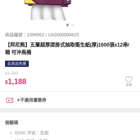
商品編號：1398962 | UA2600004625
【邦尼熊】五層超厚提掛式抽取衛生紙(厚)1600張x12串/
箱 可沖馬桶
此商品免運
1,390
$
1,188
$
收藏
※不適用優惠券
檢驗碼
BSMI 字號：
免驗