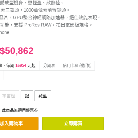
體成型機身，更輕盈、散熱佳。
萬像素三鏡頭，1800萬像素前置鏡頭。
Pro 晶片，GPU整合神經網路加速器，絕佳效能表現。
功能，支援 ProRes RAW，拍出電影級規格。
hone
$50,862
率，每期
16954
元起
分期表
信用卡紅利折抵
宇宙橙
銀
藏藍
* 此商品無適用優惠券
加入購物車
立即購買