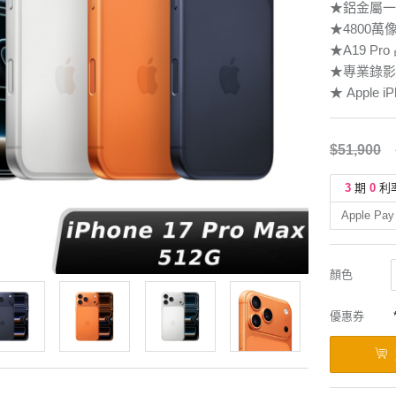
★鋁金屬一
★4800
★A19 
★專業錄影
★ Apple iP
$51,900
3
期
0
利
Apple Pay
顏色
優惠券