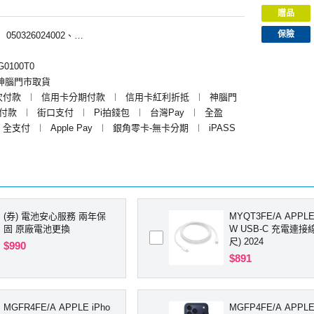
贈品
保險
︱
050326024002、050326023002、050326026002
0100T0
神腦門市取貨
次付款
︱
信用卡分期付款
︱
信用卡紅利折抵
︱
神腦門
y付款
︱
街口支付
︱
Pi拍錢包
︱
台灣Pay
︱
全盈
全支付
︱
Apple Pay
︱
銀角零卡-無卡分期
︱
iPASS
(券) 電池安心服務 兩年保
MYQT3FE/A APPLE
固 原廠電池更換
W USB-C 充電連接線
尺) 2024
$990
$891
MGFR4FE/A APPLE iPho
MGFP4FE/A APPLE