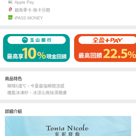
Apple Pay
銀角零卡-無卡分期
iPASS MONEY
商品特色
瞬降5度℃，今夏最強瞬間涼感
機能冰凍紗，冰涼沁爽絲滑親膚
詳細介紹