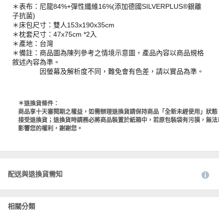
＊表布：尼龍84%+彈性纖維16%(添加德國SILVERPLUS®銀離
子抗菌)
＊床包尺寸：雙人153x190x35cm
＊枕套尺寸：47x75cm *2入
＊產地：台灣
＊備註：商品圖為陳列參考之情境示意圖，產品內容以商品規格
敘述內容為準。
因螢幕及解析度不同，難免會有色差，請以實品為準。
＊退換貨條件：
商品享十天審閱期之權益，如需辦理退換貨請保持商品「全新未經使用」狀態
接受退換貨；退換貨時請務必將商品裝置於紙箱中，若原包裝袋有污損，無法
影響您的權利，謝謝您。
配送與退換貨需知
相關分類