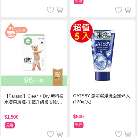
免運
GATSBY 激涼潔淨洗面露x5入
【Parasol】Clear + Dry 新科技
(130g/入)
水凝果凍褲-工藝升級版 5號/XL
超值禮盒組 (96片)
$645
$1,500
免運
免運