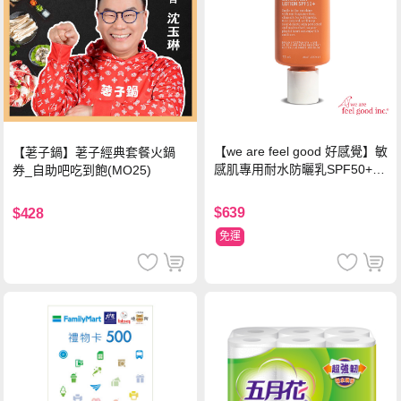
【we are feel good 好感覺】敏
【荖子鍋】荖子經典套餐火鍋
感肌專用耐水防曬乳SPF50+ 7
券_自助吧吃到飽(MO25)
5ml/瓶 X1瓶
$639
$428
免運