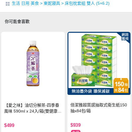
生活 日用 美食
>
東妮寢具
>
床包枕套組 雙人 (5×6.2)
你可能會喜歡
倍潔雅超質感抽取式衛生紙150
【愛之味】油切分解茶-四季春
抽x84包/箱
風味 590ml x 24入/箱(雙健康認
證四季春茶)
$939
$499