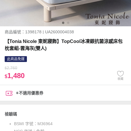
商品編號：1398178 | UA2600004038
【Tonia Nicole 東妮寢飾】TopCool冰凍銀抗菌涼感床包
枕套組-雲海灰(雙人)
此商品免運
2,760
$
1,480
$
收藏
※不適用優惠券
檢驗碼
BSMI 字號：
M36964