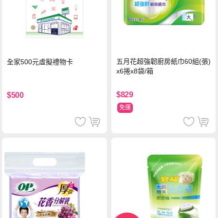
五月花超強韌廚房紙巾60組(張)
全家500元虛擬禮物卡
x6捲x8袋/箱
$829
$500
免運