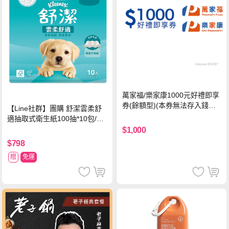
萬家福/樂家康1000元好禮即享
券(餘額型)(本券無法存入錢包
【Line社群】團購 舒潔雲柔舒
中使用)
適抽取式衛生紙100抽*10包/6
串*箱
$1,000
$798
贈
免運