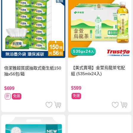
【美式賣場】金萱烏龍茶宅配
倍潔雅超質感抽取式衛生紙150
組 (535mlx24入)
抽x56包/箱
$599
$699
免運
折
免運