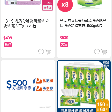
皂福 無香精天然酵素洗衣肥皂
【OP】花香分解袋 清潔袋 垃
精 洗衣精補充包1500gx8包
圾袋 薰衣草(中) x6包
$539
$499
免運
免運