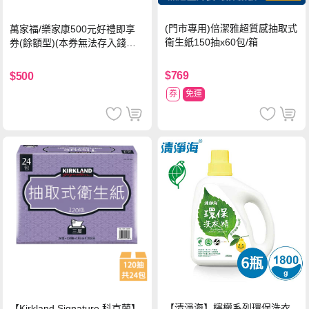
(門市專用)倍潔雅超質感抽取式
萬家福/樂家康500元好禮即享
衛生紙150抽x60包/箱
券(餘額型)(本券無法存入錢包
中使用)
$769
$500
券
免運
【清淨海】檸檬系列環保洗衣
【Kirkland Signature 科克蘭】