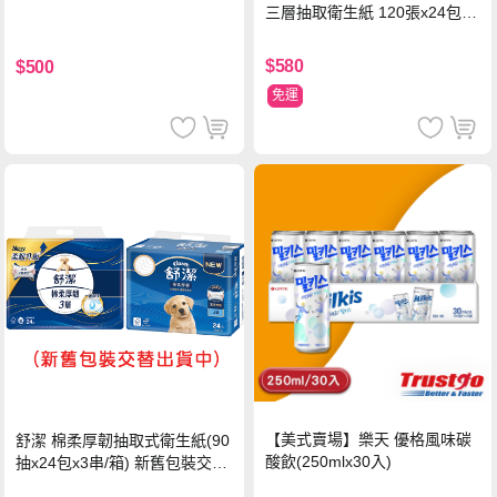
三層抽取衛生紙 120張x24包x1
串
$580
$500
免運
【美式賣場】樂天 優格風味碳
舒潔 棉柔厚韌抽取式衛生紙(90
酸飲(250mlx30入)
抽x24包x3串/箱) 新舊包裝交替
出貨