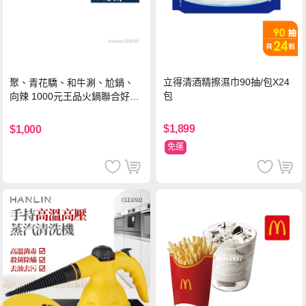
立得清酒精擦濕巾90抽/包X24
聚、青花驕、和牛涮、尬鍋、
包
向辣 1000元王品火鍋聯合好禮
即享券(一次抵用型)
$1,899
$1,000
免運