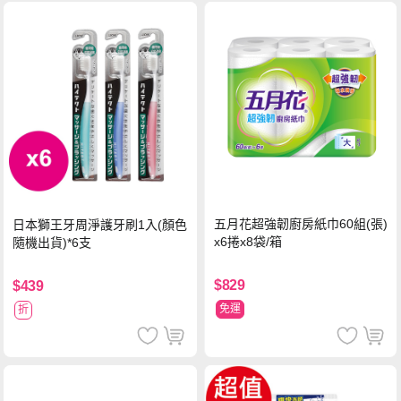
五月花超強韌廚房紙巾60組(張)
日本獅王牙周淨護牙刷1入(顏色
x6捲x8袋/箱
隨機出貨)*6支
$829
$439
免運
折