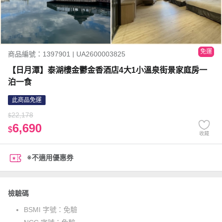
免運
商品編號：1397901 | UA2600003825
【日月潭】泰湖樓金鬱金香酒店4大1小溫泉街景家庭房一
泊一食
此商品免運
22,178
$
6,690
$
收藏
※不適用優惠券
檢驗碼
BSMI 字號：
免驗