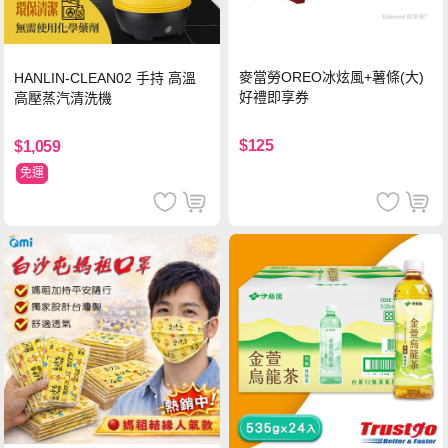
麥當勞OREO冰炫風+薯條(大)
HANLIN-CLEAN02 手持 高溫
好禮即享券
高壓蒸汽清洗機
$125
$1,059
免運