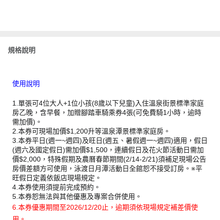
規格說明
使用說明
1.單張可4位大人+1位小孩(8歲以下兒童)入住溫泉街景標準家庭
房乙晚，含早餐，加贈腳踏車騎乘券4張(可免費騎1小時，逾時
需加價)。
2.本券可現場加價$1,200升等溫泉潭景標準家庭房。
3.本券平日(週一~週四)及旺日(週五、暑假週一~週四)適用，假日
(週六及國定假日)需加價$1,500，連續假日及花火節活動日需加
價$2,000，特殊假期及農曆春節期間(2/14-2/21)須補足現場公告
房價差額方可使用，泳渡日月潭活動日全館恕不接受訂房。※平
旺假日定義依飯店現場規定。
4.本券使用須提前完成預約。
5.本券恕無法與其他優惠及專案合併使用。
6.本券優惠期間至2026/12/20止，逾期須依現場規定補差價使
用。