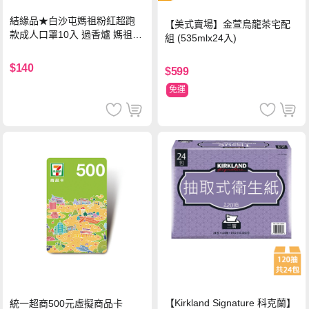
結緣品★白沙屯媽祖粉紅超跑
【美式賣場】金萱烏龍茶宅配
款成人口罩10入 過香爐 媽祖加
組 (535mlx24入)
持
$140
$599
免運
【Kirkland Signature 科克蘭】
統一超商500元虛擬商品卡