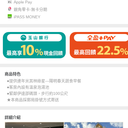
Apple Pay
銀角零卡-無卡分期
iPASS MONEY
商品特色
●提供連年米其林綠星—陽明春天蔬食早餐
●客房內設有溫泉泡湯池
●緊鄰伊達邵碼頭，步行約100公尺
★本商品採郵局掛號方式寄送
詳細介紹