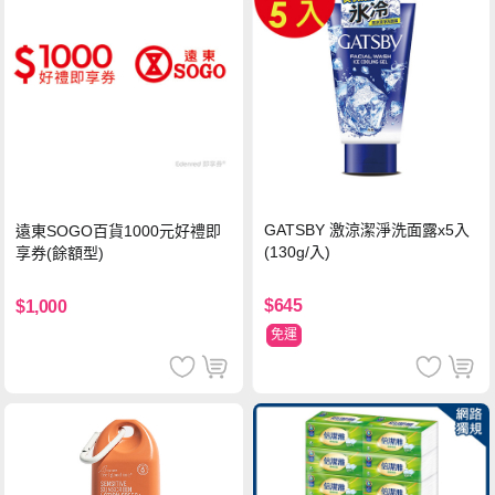
GATSBY 激涼潔淨洗面露x5入
遠東SOGO百貨1000元好禮即
(130g/入)
享券(餘額型)
$645
$1,000
免運