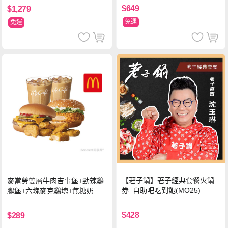
$649
$1,279
免運
免運
【荖子鍋】荖子經典套餐火鍋
麥當勞雙層牛肉吉事堡+勁辣鷄
券_自助吧吃到飽(MO25)
腿堡+六塊麥克鷄塊+焦糖奶茶
(冰)*2 好禮即享券
$428
$289