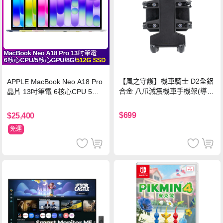
【風之守護】機車騎士 D2全鋁
APPLE MacBook Neo A18 Pro
合金 八爪減震機車手機架(導航
晶片 13吋筆電 6核心CPU 5核
架 手機支架 外送員必備 機車
心GPU 8G 512G SSD
族)
$699
$25,400
免運