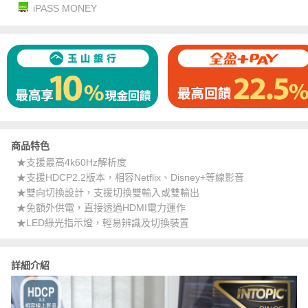
iPASS MONEY
商品特色
★支援最高4k60Hz解析度
★支援HDCP2.2版本，相容Netflix、Disney+等線影音
★雙向切換設計，支援切換雙輸入或雙輸出
★免額外供電，直接透過HDMI電力運作
★LED綠光指示燈，輕易辨識及切換裝置
詳細介紹