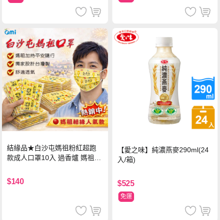
結緣品★白沙屯媽祖粉紅超跑
【愛之味】純濃燕麥290ml(24
款成人口罩10入 過香爐 媽祖加
入/箱)
持
$140
$525
免運