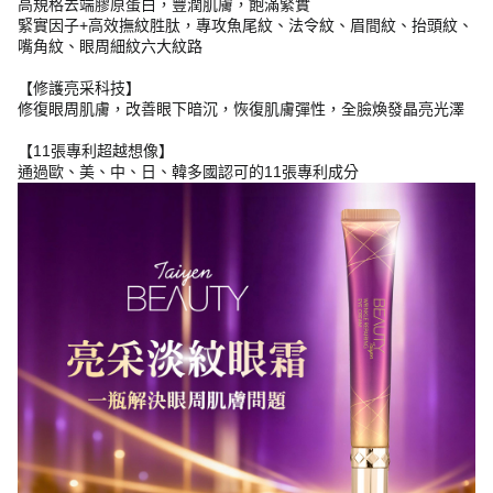
高規格去端膠原蛋白，豐潤肌膚，飽滿緊實
緊實因子+高效撫紋胜肽，專攻魚尾紋、法令紋、眉間紋、抬頭紋、
嘴角紋、眼周細紋六大紋路
【修護亮采科技】
修復眼周肌膚，改善眼下暗沉，恢復肌膚彈性，全臉煥發晶亮光澤
【11張專利超越想像】
通過歐、美、中、日、韓多國認可的11張專利成分