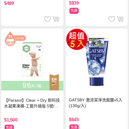
$939
$499
免運
GATSBY 激涼潔淨洗面露x5入
【Parasol】Clear + Dry 新科技
(130g/入)
水凝果凍褲-工藝升級版 5號/XL
超值禮盒組 (96片)
$645
$1,500
免運
免運