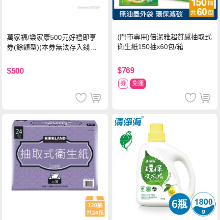
(門市專用)倍潔雅超質感抽取式
萬家福/樂家康500元好禮即享
衛生紙150抽x60包/箱
券(餘額型)(本券無法存入錢包
中使用)
$769
$500
券
免運