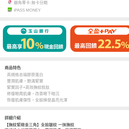
銀角零卡-無卡分期
iPASS MONEY
商品特色
高規格去端膠原蛋白
豐潤肌膚，飽滿緊實
緊實因子+高效撫紋胜肽
修復眼周肌膚，改善眼下暗沉
恢復肌膚彈性，全臉煥發晶亮光澤
詳細介紹
【撫紋緊緻金三角】全臉皺紋 一抹撫紋