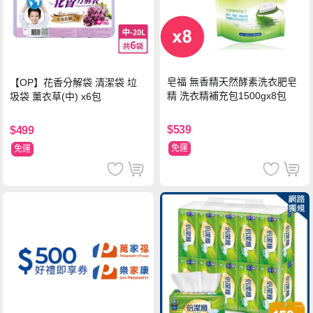
皂福 無香精天然酵素洗衣肥皂
【OP】花香分解袋 清潔袋 垃
精 洗衣精補充包1500gx8包
圾袋 薰衣草(中) x6包
$539
$499
免運
免運