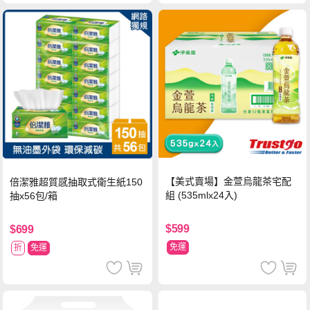
【美式賣場】金萱烏龍茶宅配
倍潔雅超質感抽取式衛生紙150
組 (535mlx24入)
抽x56包/箱
$599
$699
免運
折
免運