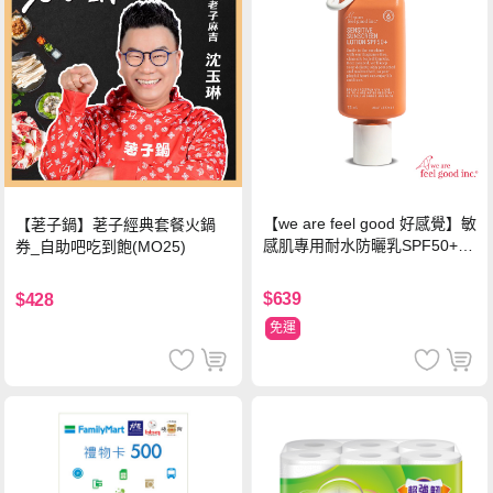
【we are feel good 好感覺】敏
【荖子鍋】荖子經典套餐火鍋
感肌專用耐水防曬乳SPF50+ 7
券_自助吧吃到飽(MO25)
5ml/瓶 X1瓶
$639
$428
免運