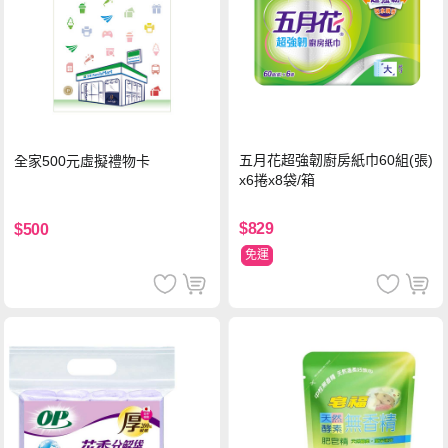
五月花超強韌廚房紙巾60組(張)
全家500元虛擬禮物卡
x6捲x8袋/箱
$829
$500
免運