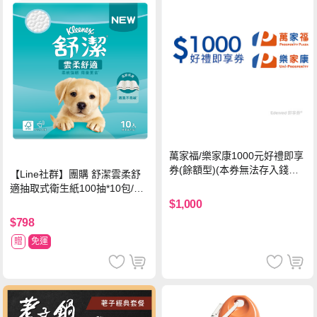
萬家福/樂家康1000元好禮即享
券(餘額型)(本券無法存入錢包
【Line社群】團購 舒潔雲柔舒
中使用)
適抽取式衛生紙100抽*10包/6
串*箱
$1,000
$798
贈
免運