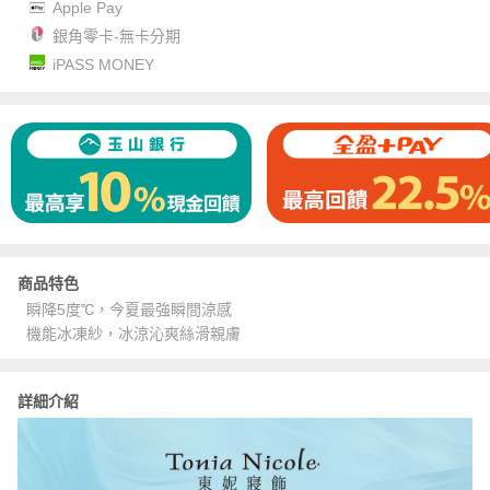
Apple Pay
銀角零卡-無卡分期
iPASS MONEY
商品特色
瞬降5度℃，今夏最強瞬間涼感
機能冰凍紗，冰涼沁爽絲滑親膚
詳細介紹