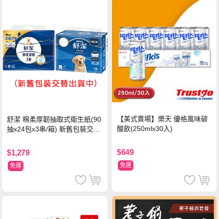
【美式賣場】樂天 優格風味碳
舒潔 棉柔厚韌抽取式衛生紙(90
酸飲(250mlx30入)
抽x24包x3串/箱) 新舊包裝交替
出貨
$649
$1,279
免運
免運