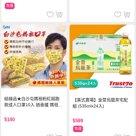
免運
結緣品★白沙屯媽祖粉紅超跑
【美式賣場】金萱烏龍茶宅配
款成人口罩10入 過香爐 媽祖加
組 (535mlx24入)
持
$140
$599
免運