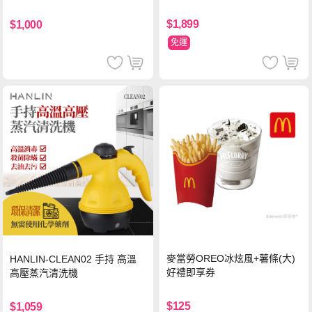
即享券(一次抵用型)
$1,899
$1,000
免運
麥當勞OREO冰炫風+薯條(大)
HANLIN-CLEAN02 手持 高溫
好禮即享券
高壓蒸汽清洗機
$125
$1,059