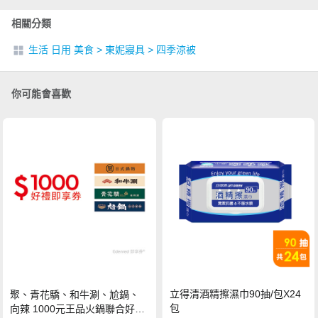
相關分類
生活 日用 美食
>
東妮寢具
>
四季涼被
你可能會喜歡
立得清酒精擦濕巾90抽/包X24
聚、青花驕、和牛涮、尬鍋、
包
向辣 1000元王品火鍋聯合好禮