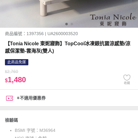
商品編號：1397356 | UA2600003520
【Tonia Nicole 東妮寢飾】TopCool冰凍銀抗菌涼感墊/涼
感保潔墊-雲海灰(雙人)
此商品免運
2,760
$
1,480
$
收藏
※不適用優惠券
檢驗碼
BSMI 字號：
M36964