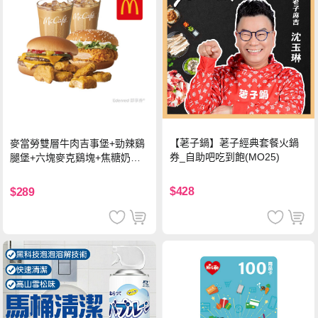
【荖子鍋】荖子經典套餐火鍋
麥當勞雙層牛肉吉事堡+勁辣鷄
券_自助吧吃到飽(MO25)
腿堡+六塊麥克鷄塊+焦糖奶茶
(冰)*2 好禮即享券
$428
$289