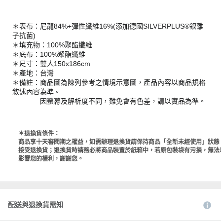
＊表布：尼龍84%+彈性纖維16%(添加德國SILVERPLUS®銀離
子抗菌)
＊填充物：100%聚酯纖維
＊底布：100%聚酯纖維
＊尺寸：雙人150x186cm
＊產地：台灣
＊備註：商品圖為陳列參考之情境示意圖，產品內容以商品規格
敘述內容為準。
因螢幕及解析度不同，難免會有色差，請以實品為準。
＊退換貨條件：
商品享十天審閱期之權益，如需辦理退換貨請保持商品「全新未經使用」狀態
接受退換貨；退換貨時請務必將商品裝置於紙箱中，若原包裝袋有污損，無法
影響您的權利，謝謝您。
配送與退換貨需知