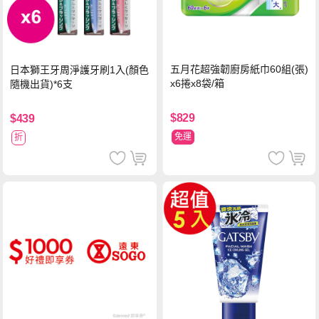
五月花超強韌廚房紙巾60組(張)
日本獅王牙周淨護牙刷1入(顏色
x6捲x8袋/箱
隨機出貨)*6支
$829
$439
免運
折