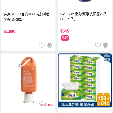
GATSBY 激涼潔淨洗面露x5入
遠東SOGO百貨1000元好禮即
(130g/入)
享券(餘額型)
$645
$1,000
免運