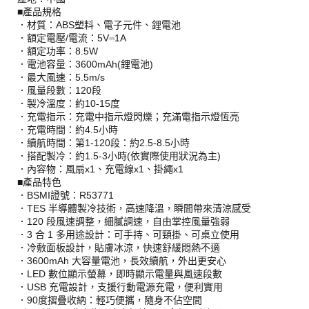
■產品規格
．材質：ABS塑料、電子元件、鋰電池
．額定電壓/電流：5V⎓1A
．額定功率：8.5W
．電池容量：3600mAh(鋰電池)
．最大風速：5.5m/s
．風量段數：120段
．製冷溫度：約10-15度
．充電指示：充電中指示燈閃爍；充滿電指示燈恆亮
．充電時間：約4.5小時
．續航時間：第1-120段：約2.5-8.5小時
．搭配製冷：約1.5-3小時(依實際使用狀況為主)
．內容物：風扇x1、充電線x1、掛繩x1
■產品特色
．BSMI證號：R53771
．TES 半導體製冷技術，高速降溫，瞬間帶來清涼感受
．120 段風速調整，細膩調速，自由掌控風量強弱
．3 合 1 多用途設計：可手持、可頸掛、可桌立使用
．冷敷面板設計，貼膚冰涼，快速舒緩悶熱不適
．3600mAh 大容量電池，長效續航，外出更安心
．LED 數位顯示螢幕，即時顯示電量與風速段數
．USB 充電設計，支援行動電源充電，便利實用
．90度摺疊收納：輕巧便攜，隨身不佔空間