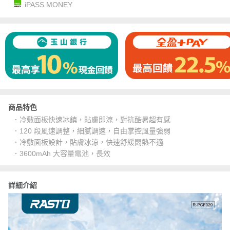
iPASS MONEY
商品特色
．冷敷面板快速冰鎮，貼膚即涼，對抗酷暑超有感
．120 段風速調整，細膩調速，自由掌控風量強弱
．冷敷面板設計，貼膚冰涼，快速舒緩悶熱不適
．3600mAh 大容量電池，長效
詳細介紹