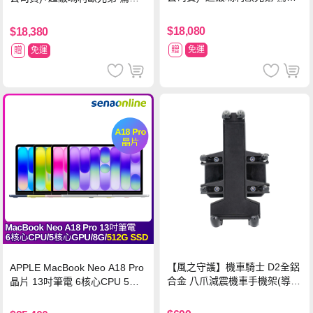
同遊鈴鈴公園 中文版+瑪利歐網
同遊鈴鈴公園 中文版+Pro 控制
球 狂熱 中文版
器
$18,080
$18,380
贈
免運
贈
免運
【風之守護】機車騎士 D2全鋁
APPLE MacBook Neo A18 Pro
合金 八爪減震機車手機架(導航
晶片 13吋筆電 6核心CPU 5核
架 手機支架 外送員必備 機車
心GPU 8G 512G SSD
族)