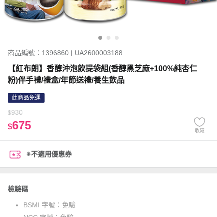
商品編號：1396860 | UA2600003188
【紅布朗】香醇沖泡飲提袋組(香醇黑芝麻+100%純杏仁
粉)伴手禮/禮盒/年節送禮/養生飲品
此商品免運
930
$
675
$
收藏
※不適用優惠券
檢驗碼
BSMI 字號：
免驗