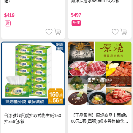
海洋深層水580mlx20入/箱
箱)
$497
$419
免運
折
售完，補貨中
【王品集團】原燒商品卡面額5
倍潔雅超質感抽取式衛生紙150
00元1張(單張)(紙本券售價含平
抽x56包/箱
台物流處理費用)