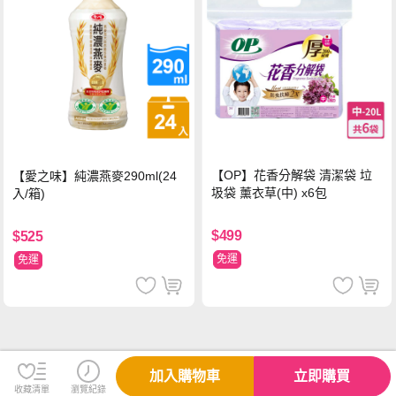
【OP】花香分解袋 清潔袋 垃
【愛之味】純濃燕麥290ml(24
圾袋 薰衣草(中) x6包
入/箱)
$499
$525
免運
免運
加入購物車
立即購買
收藏清單
瀏覽紀錄