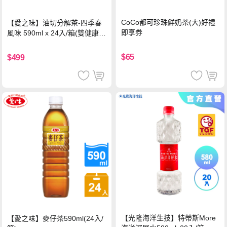
CoCo都可珍珠鮮奶茶(大)好禮
【愛之味】油切分解茶-四季春
即享券
風味 590ml x 24入/箱(雙健康認
證四季春茶)
$65
$499
【光隆海洋生技】特蒂斯More
【愛之味】麥仔茶590ml(24入/