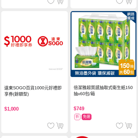
倍潔雅超質感抽取式衛生紙150
遠東SOGO百貨1000元好禮即
抽x60包/箱
享券(餘額型)
$749
$1,000
折
免運