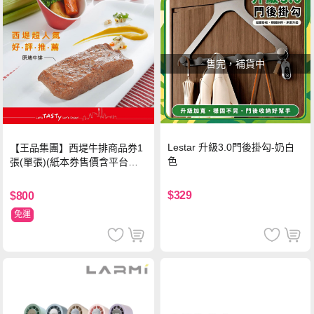
售完，補貨中
Lestar 升級3.0門後掛勾-奶白
【王品集團】西堤牛排商品券1
色
張(單張)(紙本券售價含平台物
流處理費用)
$329
$800
免運