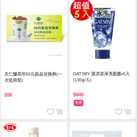
GATSBY 激涼潔淨洗面露x5入
天仁釀茶所50元飲品兌換券(一
(130g/入)
次抵用型)
$645
$50
免運