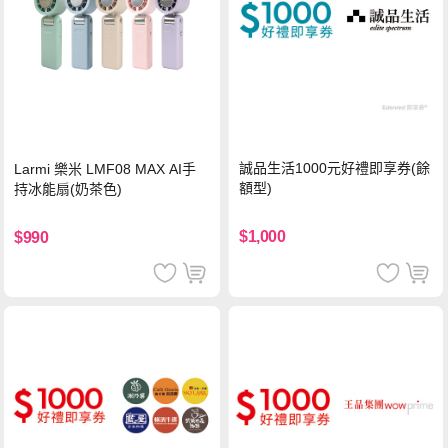
誠品生活1000元好禮即享券(餘
Larmi 樂米 LMF08 MAX AI手
額型)
持冰能扇(奶茶色)
$1,000
$990