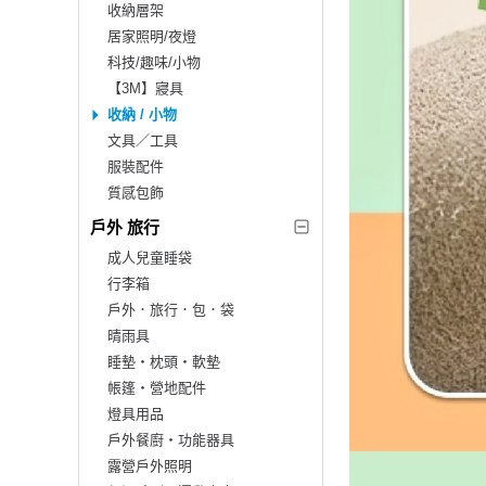
收納層架
居家照明/夜燈
科技/趣味/小物
【3M】寢具
收納 / 小物
文具／工具
服裝配件
質感包飾
戶外 旅行
成人兒童睡袋
行李箱
戶外．旅行．包．袋
晴雨具
睡墊‧枕頭‧軟墊
帳篷‧營地配件
燈具用品
戶外餐廚‧功能器具
露營戶外照明