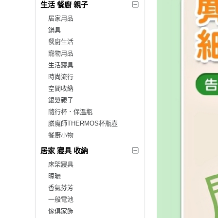
生活 餐廚 親子
居家用品
鍋具
餐廚生活
寵物用品
生活寢具
時尚流行
空間收納
銀髮親子
隨行杯．保溫瓶
膳魔師THERMOS杯瓶壺
餐廚小物
居家 寢具 收納
床架寢具
晾曬
香氣芬芳
一般電池
傢俱家飾