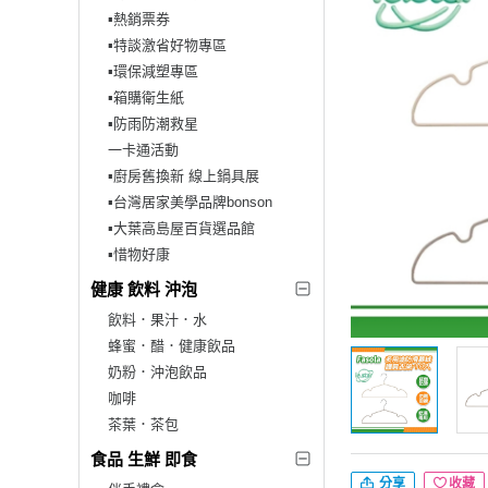
▪︎熱銷票券
▪︎特談激省好物專區
▪︎環保減塑專區
▪︎箱購衛生紙
▪︎防雨防潮救星
一卡通活動
▪︎廚房舊換新 線上鍋具展
▪︎台灣居家美學品牌bonson
▪︎大葉高島屋百貨選品館
▪︎惜物好康
健康 飲料 沖泡
飲料．果汁．水
蜂蜜．醋．健康飲品
奶粉．沖泡飲品
咖啡
茶葉．茶包
食品 生鮮 即食
分享
收藏