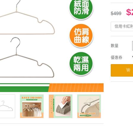
$
$499
信用卡紅
數量
優惠券