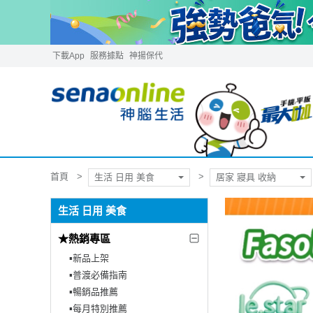
下載App
服務據點
神揚保代
首頁
生活 日用 美食
居家 寢具 收納
生活 日用 美食
★熱銷專區
▪︎新品上架
▪︎普渡必備指南
▪︎暢銷品推薦
▪︎每月特別推薦