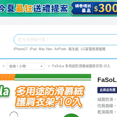
iPhone17
iPad
Mac Neo
AirPods
衛生紙
LG家電租賃服務
FaSoLa 多用途防滑慕絨護肩衣架-10入
收納 / 小物
FaS
此商品免運
絨面防滑，
仿肩曲線，
乾濕兩用，