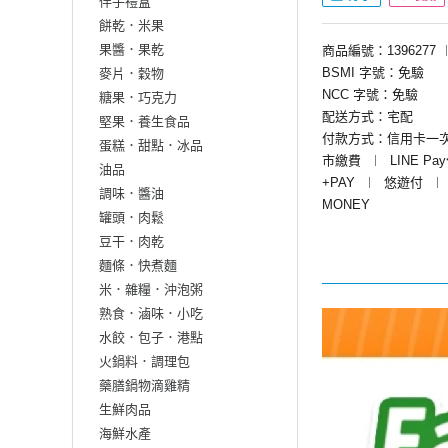
伴手禮盒
餅乾．米果
果醬．果乾
商品編號：1396277
BSMI 字號：免驗
麥片．穀物
NCC 字號：免驗
糖果．巧克力
配送方式：宅配
堅果．養生食品
付款方式：信用卡一
蛋糕．甜點．冰品
市繳費
︱
LINE Pa
油品
+PAY
︱
悠遊付
︱
調味．醬油
MONEY
罐頭．肉鬆
豆干．肉乾
麵條．快煮麵
米．雜糧．沖泡粥
熟食．滷味．小吃
水餃．包子．港點
火鍋料．調理包
藥膳鍋物滴雞精
生鮮肉品
海鮮水產