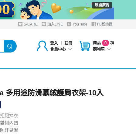
展開廣告
S-CARE
加入LINE
YouTube
FB粉絲團
商品
項
登入
︱
註冊
0
購物車
會員中心
oLa 多用途防滑慕絨護肩衣架-10入
拒絕掉衣
雙側內凹
防汙易潔