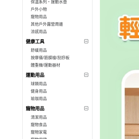
保溫系列‧運動水壺
戶外小物
寵物用品
其他戶外露營周邊
涼感用品
健康工具
舒緩用品
按摩儀/筋膜槍/刮痧板
體重機/運動器材
運動用品
球類用品
健身用品
瑜珈用品
寵物用品
清潔用品
寵物食品
寵物家電