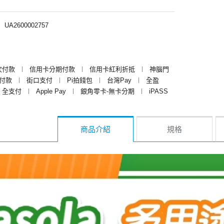
︱
UA2600002757
次付款
︱
信用卡分期付款
︱
信用卡紅利折抵
︱
神腦門
y付款
︱
街口支付
︱
Pi拍錢包
︱
台灣Pay
︱
全盈
全支付
︱
Apple Pay
︱
銀角零卡-無卡分期
︱
iPASS
商品介紹
規格