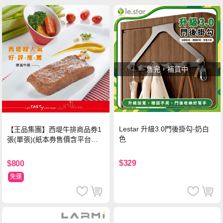
售完，補貨中
Lestar 升級3.0門後掛勾-奶白
【王品集團】西堤牛排商品券1
色
張(單張)(紙本券售價含平台物
流處理費用)
$329
$800
免運