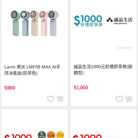
誠品生活1000元好禮即享券(餘
Larmi 樂米 LMF08 MAX AI手
額型)
持冰能扇(奶茶色)
$1,000
$990