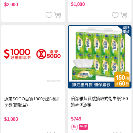
$1,000
$2,000
倍潔雅超質感抽取式衛生紙150
遠東SOGO百貨1000元好禮即
抽x60包/箱
享券(餘額型)
$749
$1,000
折
免運