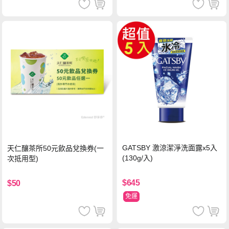
GATSBY 激涼潔淨洗面露x5入
天仁釀茶所50元飲品兌換券(一
(130g/入)
次抵用型)
$645
$50
免運