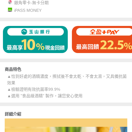
銀角零卡-無卡分期
iPASS MONEY
商品特色
▲恰到好處的酒精濃度，擦拭後不會太乾、不會太濕，又具備抗菌
效果
▲檢驗證明有效抗菌率99.9%
▲選用 "食品級酒精" 製作，讓您安心使用
詳細介紹