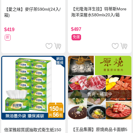
【光隆海洋生技】特蒂斯More
【愛之味】麥仔茶590ml(24入/
海洋深層水580mlx20入/箱
箱)
$497
$419
免運
折
售完，補貨中
【王品集團】原燒商品卡面額5
倍潔雅超質感抽取式衛生紙150