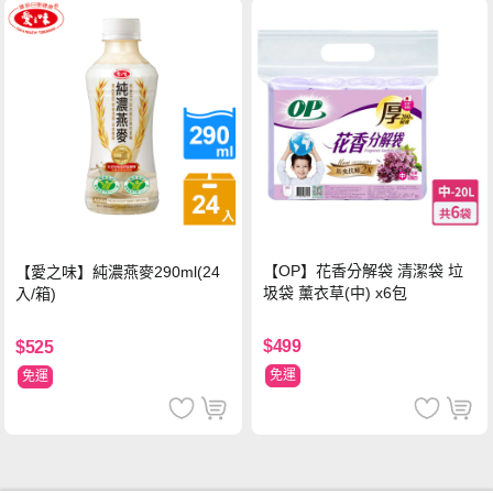
【OP】花香分解袋 清潔袋 垃
【愛之味】純濃燕麥290ml(24
圾袋 薰衣草(中) x6包
入/箱)
$499
$525
免運
免運