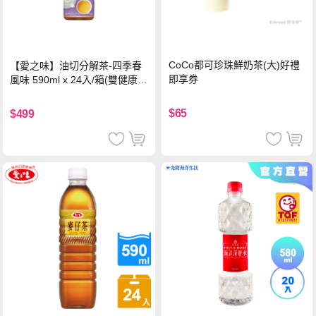
CoCo都可珍珠鮮奶茶(大)好禮
【愛之味】油切分解茶-四季春
即享券
風味 590ml x 24入/箱(雙健康認
證四季春茶)
$65
$499