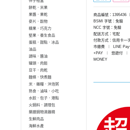
伴手禮盒
餅乾．米果
果醬．果乾
商品編號：1395436
BSMI 字號：免驗
麥片．穀物
NCC 字號：免驗
糖果．巧克力
配送方式：宅配
堅果．養生食品
付款方式：信用卡一
蛋糕．甜點．冰品
市繳費
︱
LINE Pa
油品
+PAY
︱
悠遊付
︱
調味．醬油
MONEY
罐頭．肉鬆
豆干．肉乾
麵條．快煮麵
米．雜糧．沖泡粥
熟食．滷味．小吃
水餃．包子．港點
火鍋料．調理包
藥膳鍋物滴雞精
生鮮肉品
海鮮水產