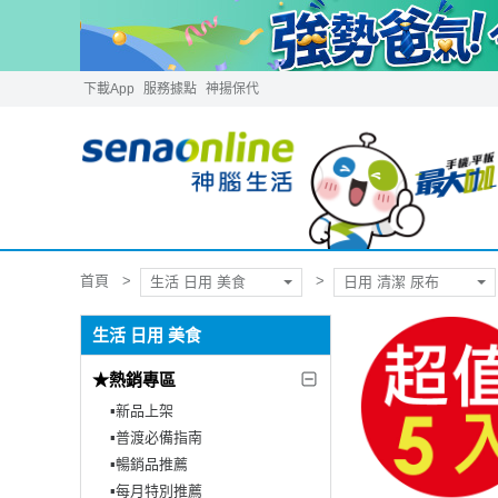
下載App
服務據點
神揚保代
首頁
生活 日用 美食
日用 清潔 尿布
生活 日用 美食
★熱銷專區
▪︎新品上架
▪︎普渡必備指南
▪︎暢銷品推薦
▪︎每月特別推薦