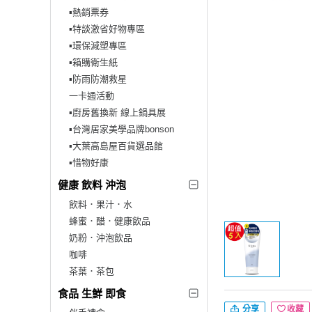
▪︎熱銷票券
▪︎特談激省好物專區
▪︎環保減塑專區
▪︎箱購衛生紙
▪︎防雨防潮救星
一卡通活動
▪︎廚房舊換新 線上鍋具展
▪︎台灣居家美學品牌bonson
▪︎大葉高島屋百貨選品館
▪︎惜物好康
健康 飲料 沖泡
飲料．果汁．水
蜂蜜．醋．健康飲品
奶粉．沖泡飲品
咖啡
茶葉．茶包
食品 生鮮 即食
分享
收藏