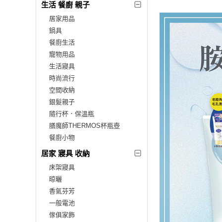
生活 餐廚 親子
居家用品
鍋具
餐廚生活
寵物用品
生活寢具
時尚流行
空間收納
銀髮親子
隨行杯．保溫瓶
膳魔師THERMOS杯瓶壺
餐廚小物
居家 寢具 收納
床架寢具
晾曬
香氣芬芳
一般電池
傢俱家飾