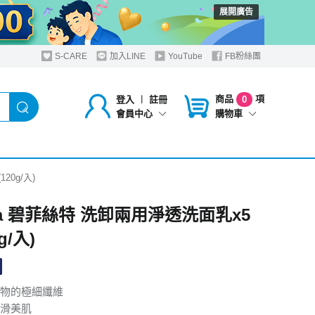
展開廣告
S-CARE
加入LINE
YouTube
FB粉絲團
商品
項
登入
︱
註冊
0
購物車
會員中心
20g/入)
sta 碧菲絲特 洗卸兩用淨透洗面乳x5
g/入)
物的極細纖維
滑美肌