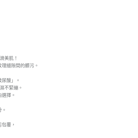
滑美肌！
紋理縫隙間的髒污。
玻尿酸」。
濕不緊繃。
由選擇。
分。
污包覆，