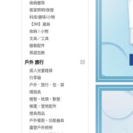
收納層架
居家照明/夜燈
科技/趣味/小物
【3M】寢具
收納 / 小物
文具／工具
服裝配件
質感包飾
戶外 旅行
成人兒童睡袋
行李箱
戶外．旅行．包．袋
晴雨具
睡墊‧枕頭‧軟墊
帳篷‧營地配件
燈具用品
戶外餐廚‧功能器具
露營戶外照明