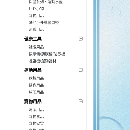
保溫系列‧運動水壺
戶外小物
寵物用品
其他戶外露營周邊
涼感用品
健康工具
舒緩用品
按摩儀/筋膜槍/刮痧板
體重機/運動器材
運動用品
球類用品
健身用品
瑜珈用品
寵物用品
清潔用品
寵物食品
寵物家電