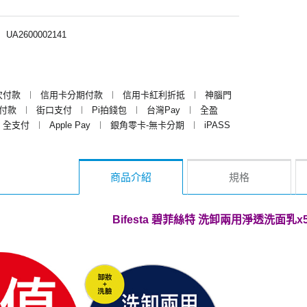
︱
UA2600002141
次付款
︱
信用卡分期付款
︱
信用卡紅利折抵
︱
神腦門
y付款
︱
街口支付
︱
Pi拍錢包
︱
台灣Pay
︱
全盈
全支付
︱
Apple Pay
︱
銀角零卡-無卡分期
︱
iPASS
商品介紹
規格
Bifesta 碧菲絲特 洗卸兩用淨透洗面乳x5入