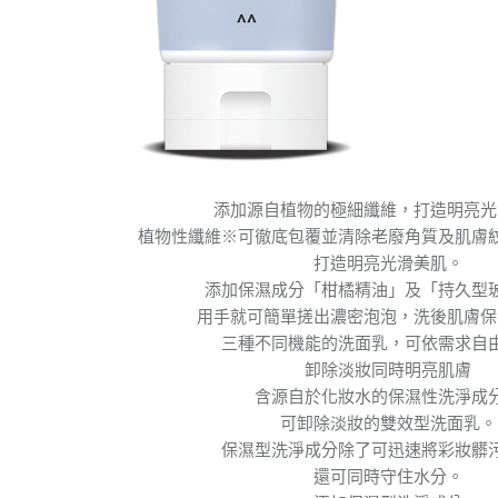
添加源自植物的極細纖維，打造明亮光
植物性纖維※可徹底包覆並清除老廢角質及肌膚
打造明亮光滑美肌。
添加保濕成分「柑橘精油」及「持久型
用手就可簡單搓出濃密泡泡，洗後肌膚保
三種不同機能的洗面乳，可依需求自
卸除淡妝同時明亮肌膚
含源自於化妝水的保濕性洗淨成
可卸除淡妝的雙效型洗面乳。
保濕型洗淨成分除了可迅速將彩妝髒
還可同時守住水分。