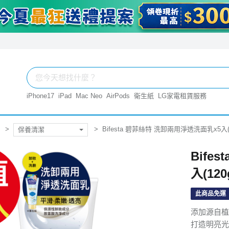
iPhone17
iPad
Mac Neo
AirPods
衛生紙
LG家電租賃服務
Bifesta 碧菲絲特 洗卸兩用淨透洗面乳x5入(1
保養清潔
Bife
入(120
此商品免運
添加源自植
打造明亮光