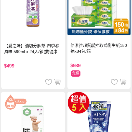
倍潔雅超質感抽取式衛生紙150
【愛之味】油切分解茶-四季春
抽x84包/箱
風味 590ml x 24入/箱(雙健康認
證四季春茶)
$939
$499
免運