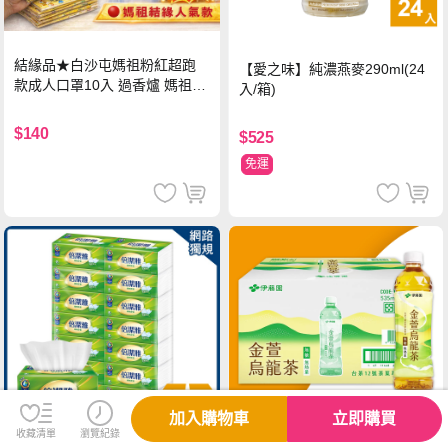
結緣品★白沙屯媽祖粉紅超跑
【愛之味】純濃燕麥290ml(24
款成人口罩10入 過香爐 媽祖加
入/箱)
持
$140
$525
免運
加入購物車
立即購買
收藏清單
瀏覽紀錄