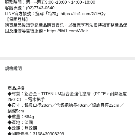
服務時間：週一~週五9:00~13:00、14:00~18:00
客服專線：(02)7743-0640
LINE官方帳號：搜尋「特福」https://lihi1.com/G1EQy
【保固登錄】
購買產品後請登錄產品購買資訊，以確保享有法國特福完整產品保
固及維修等售後服務。https://lihi1.com/A3eir
規格說明
商品規格
◆材質：鋁合金、TITANIUM鈦合金強化塗層（PTFE，耐熱溫度
250°C）、電木把手
◆尺寸：鍋具口徑28cm／含鍋把總長48cm／鍋底直徑22cm／
鍋深5cm
◆重量：664g
◆產地：法國
◆效期：無效期
◆國際條碼：3168430308299