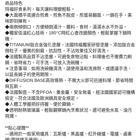
商品特色
特福好食系列，每天讓料理變輕鬆。
◆大面積平底適合煎煮，煎魚不脫皮、煎蛋易翻面，一鍋在手，美
味即刻擁有。
◆兩側傾倒口，方便傾倒湯汁、醬料、食材，湯湯水水不外溢。
◆獨家佳溫紅心技術，180°C時紅心會改變顏色，輕鬆掌握下鍋時
機。
◆TITANIUM鈦合金強化塗層，法國特福獨家研發塗層，添加鈦合金
微粒子，優異的耐磨、抗刮性，不沾效果佳又好清洗。
◆法國製高品質不沾塗層，可避免食物沾黏，料理後也不需費力刷
鍋，省時省力，可手洗、可放入洗碗機。
＊注意事項：如用洗碗機清洗，請使用溫和洗滌劑，或建議手洗，
以延長鍋子的使用期限。
◆DIFFUSION BASE高效導熱，不需大火即可迅速料理，節省時間
與瓦斯。
◆法國製造，不含PFOA、重金屬，安全無毒，經法國國家認可機構
檢定，符合法國及歐洲鍋具安全規定。
◆人體工學握把好持握、便於顛鍋。
◆透明耐熱玻璃蓋，輕鬆觀察鍋內烹煮狀況，還可避免水氣、油污
飛濺。
**貼心提醒**
—適用於一般家用爐具：瓦斯爐、黑晶爐、紅外線爐、電爐、鹵素
爐(電磁爐不適用)。