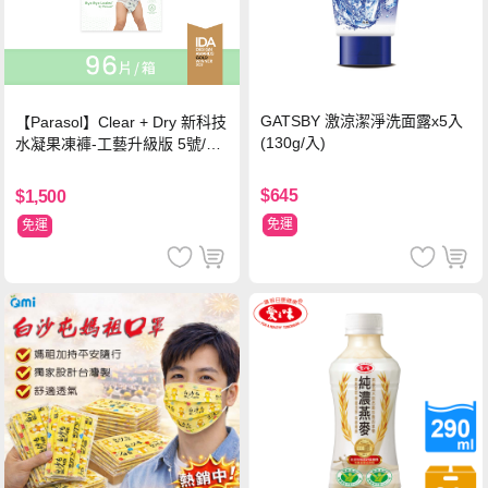
GATSBY 激涼潔淨洗面露x5入
【Parasol】Clear + Dry 新科技
(130g/入)
水凝果凍褲-工藝升級版 5號/XL
超值禮盒組 (96片)
$645
$1,500
免運
免運