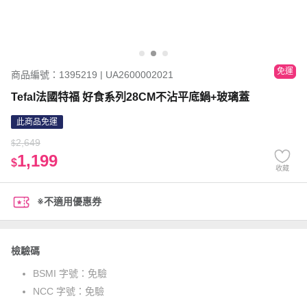
免運
商品編號：1395219 | UA2600002021
Tefal法國特福 好食系列28CM不沾平底鍋+玻璃蓋
此商品免運
2,649
$
1,199
$
收藏
※不適用優惠券
檢驗碼
BSMI 字號：
免驗
NCC 字號：
免驗