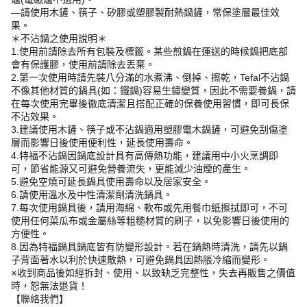
—請使用木鏟、筷子、矽膠或塑膠製耐熱鍋鏟，常保塗層最佳效
果。
＊不沾鍋之使用說明＊
1.使用前請除去所有包裝及標籤。某些煎鍋在運送的時候鍋把底部
會有保護膠，使用前請除去丟棄。
2.第一次使用時請先裝八分滿的水煮沸、倒掉、擦乾，Tefal不沾鍋
不像其他材質的鍋具(如：鐵鍋)容易生鏽變質，因此不需要養鍋，請
在每次使用完畢後徹底清潔且搭配正確的保養使用習慣，即可長保
不沾效果。
3.建議使用木鏟、筷子或不沾鍋適用塑膠電木鍋鏟，可避免刮傷塗
層而影響日後使用便利性，延長使用壽命。
4.特福不沾鍋因鍋底設計具有高傳熱功能，建議用中小火烹調即
可，節省能源又可避免營養流失，更能減少油煙的產生。
5.避免空燒可延長鍋具使用壽命以及居家安全。
6.請使用溫水及中性清潔劑清洗鍋具。
7.每次使用鍋具後，請用海綿、軟布或先用餐巾紙擦拭即可，不可
使用任何菜瓜布或金屬絲等粗糙材質的刷子，以免影響日後使用的
方便性。
8.因為特福鍋具鍋底皆有防變形設計。若在鍋熱時清洗，請先以鍋
子背面著水以利於快速散熱，可避免鍋具因熱脹冷縮而變形。
※收到商品後如經拆封、使用、以致缺乏完整性，失去再販售之價值
時，恕無法退貨！
【聯絡我們】