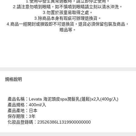
1.使用中發生異常過敏時，請立即停止使用。
2.請注意勿噴到眼睛，如不慎噴到眼睛請立刻以清水沖洗。
3.勿置於孩童易取得之處。
3.除商品本身有瑕疵可辦理退換貨。
4.商品一經開封或損毀即不可退換貨，退貨必須保留包裝及商品，
贈品等。
規格說明
產品名稱：Levata 海泥頭皮spa潤髮乳(蓬鬆)x2入(400g/入)
產品規格：400ml/入
產品產地：日本
保存期限：3年
化妝品登錄碼：23526386L1319900000000