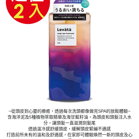
~從頭皮到心靈的療癒，透過每次洗頭都像做完SPA的放鬆體驗~
含海洋泥及5種植物萃取精華及海甘藍籽油，為頭皮和頭髮注入水
分，讓頭髮一直滋潤到髮尾
透過溫冷感舒緩頭皮，緩解頭皮緊繃不適感
打造前所未有的溫和及舒適感，在家即可體驗煥然一新的頭皮及心