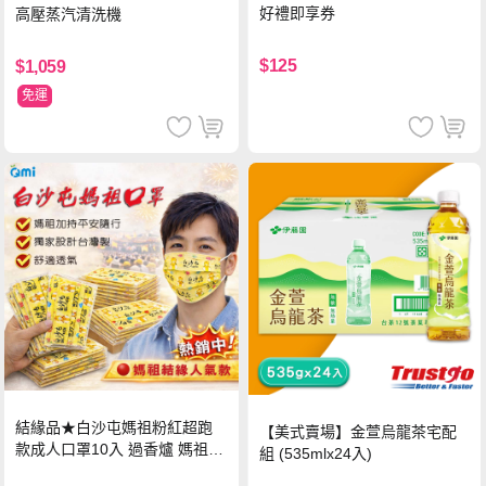
好禮即享券
高壓蒸汽清洗機
$125
$1,059
免運
結緣品★白沙屯媽祖粉紅超跑
【美式賣場】金萱烏龍茶宅配
款成人口罩10入 過香爐 媽祖加
組 (535mlx24入)
持