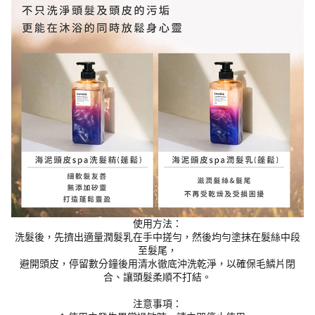
使用方法：
洗髮後，先擠出適量潤髮乳在手中搓勻，然後均勻塗抹在髮絲中段
至髮尾，
避開頭皮，停留數分鐘後用清水徹底沖洗乾淨，以確保毛鱗片閉
合、讓頭髮柔順不打結。
注意事項：