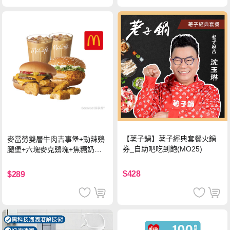
【荖子鍋】荖子經典套餐火鍋
麥當勞雙層牛肉吉事堡+勁辣鷄
券_自助吧吃到飽(MO25)
腿堡+六塊麥克鷄塊+焦糖奶茶
(冰)*2 好禮即享券
$428
$289