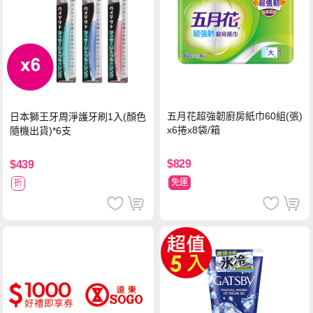
五月花超強韌廚房紙巾60組(張)
日本獅王牙周淨護牙刷1入(顏色
x6捲x8袋/箱
隨機出貨)*6支
$829
$439
免運
折