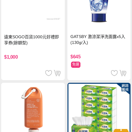
GATSBY 激涼潔淨洗面露x5入
遠東SOGO百貨1000元好禮即
(130g/入)
享券(餘額型)
$645
$1,000
免運