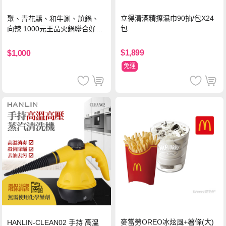
立得清酒精擦濕巾90抽/包X24
聚、青花驕、和牛涮、尬鍋、
包
向辣 1000元王品火鍋聯合好禮
即享券(一次抵用型)
$1,899
$1,000
免運
麥當勞OREO冰炫風+薯條(大)
HANLIN-CLEAN02 手持 高溫