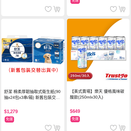
免運
【美式賣場】樂天 優格風味碳
舒潔 棉柔厚韌抽取式衛生紙(90
酸飲(250mlx30入)
抽x24包x3串/箱) 新舊包裝交替
出貨
$649
$1,279
免運
免運