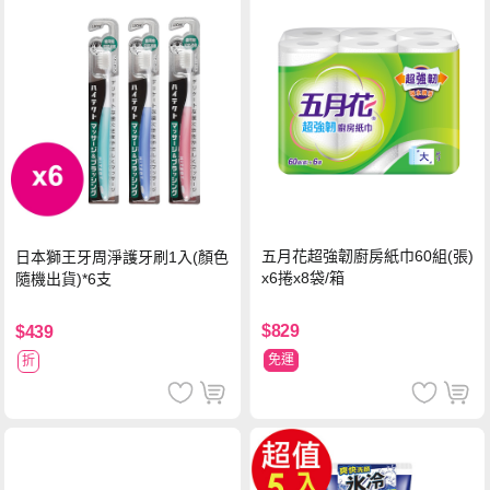
五月花超強韌廚房紙巾60組(張)
日本獅王牙周淨護牙刷1入(顏色
x6捲x8袋/箱
隨機出貨)*6支
$829
$439
免運
折