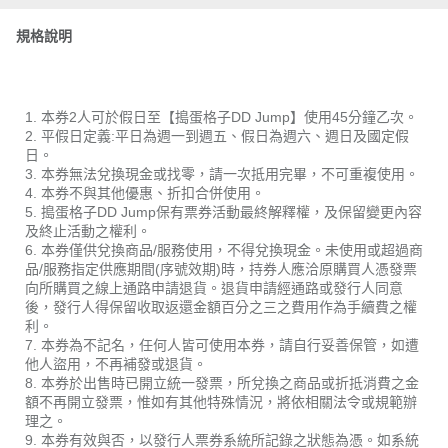
規格說明
1. 本券2人可於假日至【搗蛋格子DD Jump】使用45分鐘乙次。
2. 平假日定義:平日為週一到週五、假日為週六、週日及國定假
日。
3. 本券無法兌換現金或找零，請一次抵用完畢，不可重複使用。
4. 本券不與其他優惠、折扣合併使用。
5. 搗蛋格子DD Jump保有票券活動最終解釋權，及保留變更內容
及終止活動之權利。
6. 本券僅供兌換商品/服務使用，不得兌換現金。未使用或超過商
品/服務指定供應期間(序號效期)時，持券人應洽原購買人憑發票
向所購買之線上通路申請退貨。退貨申請經通路或發行人同意
後，發行人得保留收取返還金額百分之三之費用作為手續費之權
利。
7. 本券為不記名，任何人皆可使用本券，請自行妥善保管，如遭
他人盜用，不再補發或退貨。
8. 本券於出售時已開立統一發票，所兌換之商品或折抵消費之金
額不再開立發票，惟如有其他特殊情況，將依相關法令或規範辦
理之。
9. 本券有效與否，以發行人票券系統所記錄之狀態為憑。如系統