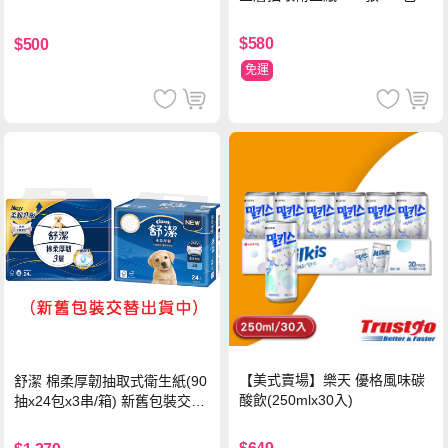
串
$580
$500
免運
【美式賣場】樂天 優格風味碳
舒潔 棉柔厚韌抽取式衛生紙(90
酸飲(250mlx30入)
抽x24包x3串/箱) 新舊包裝交替
出貨