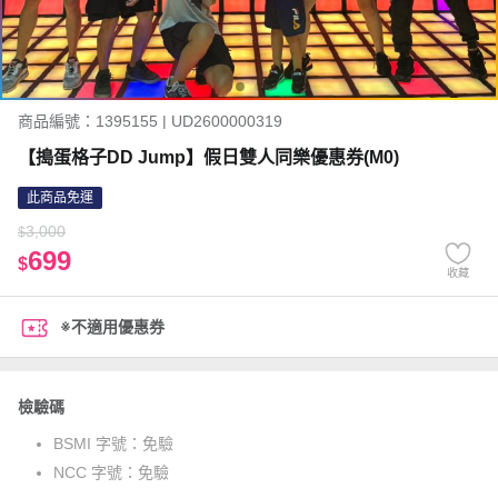
商品編號：1395155 | UD2600000319
【搗蛋格子DD Jump】假日雙人同樂優惠券(M0)
此商品免運
3,000
$
699
$
收藏
※不適用優惠券
檢驗碼
BSMI 字號：
免驗
NCC 字號：
免驗