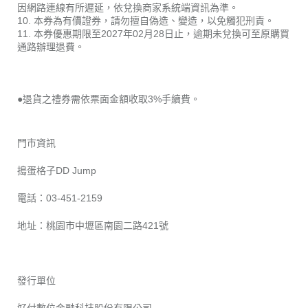
因網路連線有所遲延，依兌換商家系統端資訊為準。
10. 本券為有價證券，請勿擅自偽造、變造，以免觸犯刑責。
11. 本券優惠期限至2027年02月28日止，逾期未兌換可至原購買
通路辦理退費。
●退貨之禮券需依票面金額收取3%手續費。
門市資訊
搗蛋格子DD Jump
電話：03-451-2159
地址：桃園市中壢區南園二路421號
發行單位