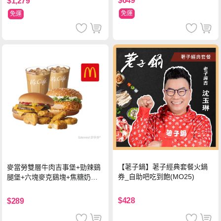
$649
$1,279
免運
免運
【荖子鍋】荖子經典套餐火鍋
麥當勞雙層牛肉吉事堡+勁辣鷄
券_自助吧吃到飽(MO25)
腿堡+六塊麥克鷄塊+焦糖奶茶
(冰)*2 好禮即享券
$428
$289