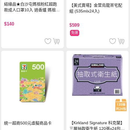
結緣品★白沙屯媽祖粉紅超跑
【美式賣場】金萱烏龍茶宅配
款成人口罩10入 過香爐 媽祖加
組 (535mlx24入)
持
$140
$599
免運
【Kirkland Signature 科克蘭】
統一超商500元虛擬商品卡
三層抽取衛生紙 120張x24包x1