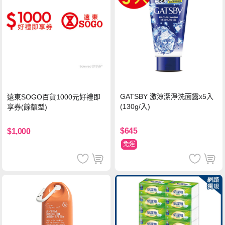
GATSBY 激涼潔淨洗面露x5入
遠東SOGO百貨1000元好禮即
(130g/入)
享券(餘額型)
$645
$1,000
免運