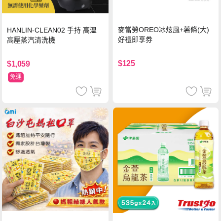
麥當勞OREO冰炫風+薯條(大)
HANLIN-CLEAN02 手持 高溫
好禮即享券
高壓蒸汽清洗機
$125
$1,059
免運