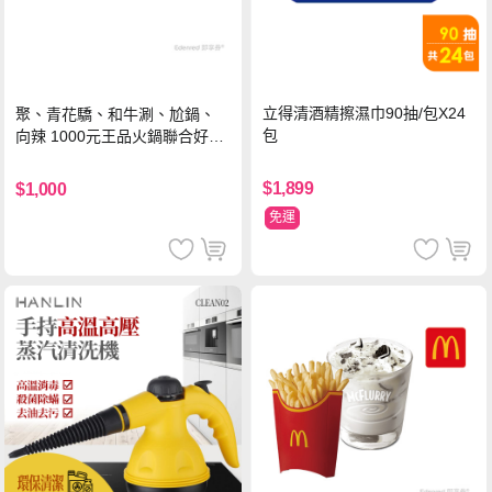
立得清酒精擦濕巾90抽/包X24
聚、青花驕、和牛涮、尬鍋、
包
向辣 1000元王品火鍋聯合好禮
即享券(一次抵用型)
$1,899
$1,000
免運