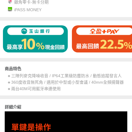
銀角零卡-無卡分期
iPASS MONEY
商品特色
🔸三陣列麥克降噪收音 / IP64工業級防塵防水 / 動態追蹤發言人
🔸360度收音無死角 / 適用於中型或小型會議 / 40mm全頻揚聲器
🔸兩台40M可用藍牙串連使用
詳細介紹