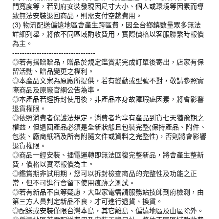
門寬度等，若到府安裝發現因尺寸大小、個人或環境等因素而導
致無法安裝退回商品，則需支付空趟費用。
(3) 物流配送偏遠地區會產生跨區費，因全台鄉鎮數量眾多無法
詳細列舉，將依不同區域酌收費用，實際價格以客服聯繫時報價
為主。
----------------------------------
◎若有搭贈贈品，贈品於規定鑑賞期完成訂單後寄出，店家有保
留活動、贈品變更之權利。
◎本產品文案為原廠所提供，若有變動或型號不對，敬請參照實
際商品及原廠官網公告為準。
◎本產品若經拆封使用後，非產品本身故障瑕疵因素，將會影響
退貨權限。
◎依照消費者保護法規定，消費者均享有產品到貨七天猶豫期之
權益，但退回產品必須是全新狀態且包裝完整(保持產品、附件、
包裝、廠商紙箱及所有附隨文件或資料之完整性)，否則將會影響
退貨權限。
◎商品一經安裝、插電運轉即無法回復完整新品，將會產生整新
費，價格以實際報價為主。
◎鑑賞期非試用期，您可以拆封檢查商品的完整性及功能之正
常，但不可進行會留下使用痕跡之測試。
◎若有新品不良等疑慮，大型家電需請服務站技師到府檢測，由
第三方人員判定新品不良，才可進行退貨、換貨。
◎配送或安裝僅限台灣本島，其它離島、偏遠地區及山區除外。