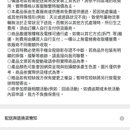
◎偏遠地區若需配送費用及安裝工資另計，將依不同區域酌收費
用，實際價格以客服聯繫時報價為主。
◎本產品係由生產廠商或供應商免費提供運送，若因地處偏遠、
或其他特殊情形(例如：天災或道路狀況不良)，致使所屬物流車
輛無法於正常狀況下送抵，而需另以其他方式處理時，所衍生之
費用，須由訂購人自行支付供貨廠商。
◎商品搬運限樓梯及電梯可通行處，如需以其它方式(拆門..等)搬
運，則費用由購買人自行支付；一樓以上無電梯需收取樓層費，
依廠商不同需額外收取。
◎收貨時務必使用手機全程錄影存證不中斷，若商品外包裝有明
顯的摔傷、撞擊等痕跡，請直接向我司聯繫。
◎產品文案若有變動敬請參照實際商品為準。
◎產品顏色可能會因網頁呈現與拍攝關係產生色差，圖片僅供參
考，商品依實際供貨樣式為準。
◎贈品如有短缺我方保有變更之權益；暫時性短缺將另行致電安
排時間寄出。
◎欲參加原廠相關活動(例如：回函活動)，如遇逾期或未依活動
內容申請，我方不負擔保責任。
配送與退換貨需知