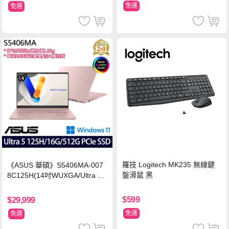
免運
免運
羅技 Logitech MK235 無線鍵
《ASUS 華碩》S5406MA-007
盤滑鼠 黑
8C125H(14吋WUXGA/Ultra 5
125H/16G/512G PCIe SSD/Wi
n11/二年保)
$599
$29,999
免運
免運