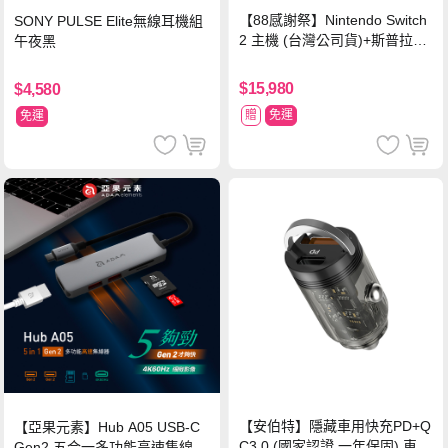
【88感謝祭】Nintendo Switch
SONY PULSE Elite無線耳機組
2 主機 (台灣公司貨)+斯普拉遁
午夜黑
塗擊隊 中文版
$15,980
$4,580
贈
免運
免運
【安伯特】隱藏車用快充PD+Q
【亞果元素】Hub A05 USB-C
C3.0 (國家認證 一年保固) 車充
Gen2 五合一多功能高速集線