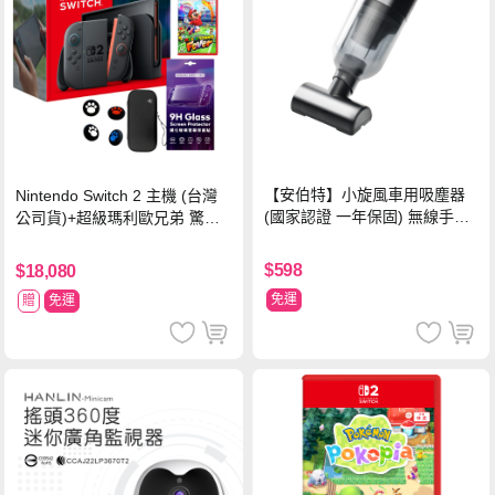
【安伯特】小旋風車用吸塵器
Nintendo Switch 2 主機 (台灣
(國家認證 一年保固) 無線手持
公司貨)+超級瑪利歐兄弟 驚奇
車家兩用 強勁吸力 USB充電-
同遊鈴鈴公園 中文版+瑪利歐網
黑色
球 狂熱 中文版
$598
$18,080
免運
贈
免運