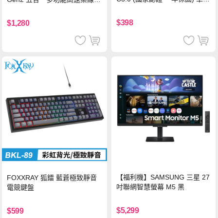
PD快充 車用充電器
器-灰
$398
$1,280
【福利機】SAMSUNG 三星 27
FOXXRAY 狐鐳 藍蒼極致靜音
吋聯網智慧螢幕 M5 黑
電競鍵盤
$5,299
$599