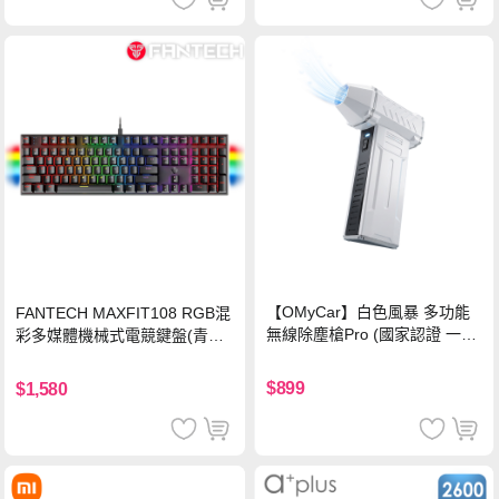
【OMyCar】白色風暴 多功能
FANTECH MAXFIT108 RGB混
無線除塵槍Pro (國家認證 一年
彩多媒體機械式電競鍵盤(青軸)
保固) 充氣洗車 暴力渦輪風扇
有線鍵盤(中文版)
手持強力風槍 暴力吹風
$899
$1,580