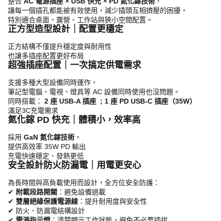
整合
AC 電源插座 × USB 快充 × PD 氮化鎵技術
，
讓每一個插孔都能被有效使用，減少插頭互相擠壓的困擾，
特別適合桌面、露營、工作站與狹小空間配置。
正方型造型設計｜配置更穩定
正方結構不僅提升穩定度與耐用性
也讓多插座配置更好布局
超強插座配置｜一次搞定供電需求
支援多種大型設備同時運作，
筆記型電腦、電視、燈具等 AC 設備同時使用也沒問題。
同時搭載：
2 座 USB-A 插座 ;
1 座 PD USB-C 插座（35W）
滿足3C充電需求
氮化鎵 PD 快充｜體積小，效率高
採用
GaN 氮化鎵技術
，
提供高效率 35W PD 輸出
充電快速穩定、發熱更低
安全設計防火防漏電｜用電更安心
為長時間與高負載使用而設計，全方位安全防護：
✔
附載段路開關
：避免設備過載
✔
雙層絕緣保護電源線
：提升耐用度與安全性
✔ 防火、防漏電結構設計
✔
電源指示燈
：清楚顯示工作狀態，避免不必要插拔