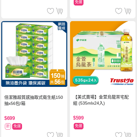
免運
【美式賣場】金萱烏龍茶宅配
倍潔雅超質感抽取式衛生紙150
組 (535mlx24入)
抽x56包/箱
$599
$699
免運
折
免運