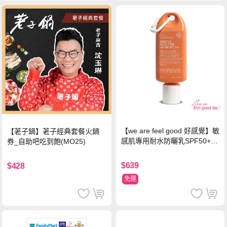
【we are feel good 好感覺】敏
【荖子鍋】荖子經典套餐火鍋
感肌專用耐水防曬乳SPF50+ 7
券_自助吧吃到飽(MO25)
5ml/瓶 X1瓶
$639
$428
免運