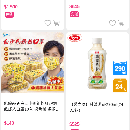
$645
$1,500
免運
免運
結緣品★白沙屯媽祖粉紅超跑
【愛之味】純濃燕麥290ml(24
款成人口罩10入 過香爐 媽祖加
入/箱)
持
$140
$525