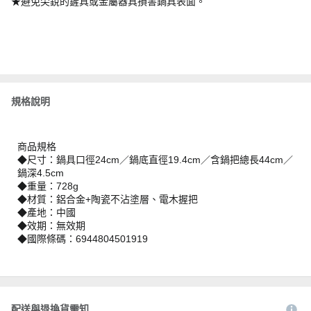
★避免尖銳的鏟具或金屬器具損害鍋具表面。
規格說明
商品規格
◆尺寸：鍋具口徑24cm／鍋底直徑19.4cm／含鍋把總長44cm／
鍋深4.5cm
◆重量：728g
◆材質：鋁合金+陶瓷不沾塗層、電木握把​
◆產地：中國
◆效期：無效期
◆國際條碼：6944804501919
配送與退換貨需知