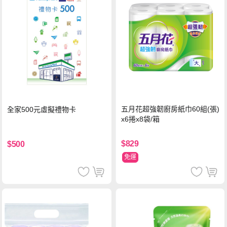
五月花超強韌廚房紙巾60組(張)
全家500元虛擬禮物卡
x6捲x8袋/箱
$829
$500
免運