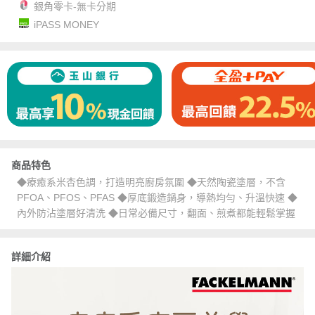
銀角零卡-無卡分期
iPASS MONEY
商品特色
◆療癒系米杏色調，打造明亮廚房氛圍 ◆天然陶瓷塗層，不含
PFOA、PFOS、PFAS ◆厚底鍛造鍋身，導熱均勻、升溫快速 ◆
內外防沾塗層好清洗 ◆日常必備尺寸，翻面、煎煮都能輕鬆掌握
詳細介紹