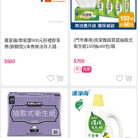
(門市專用)倍潔雅超質感抽取式
萬家福/樂家康500元好禮即享
衛生紙150抽x60包/箱
券(餘額型)(本券無法存入錢包
中使用)
$769
$500
券
免運