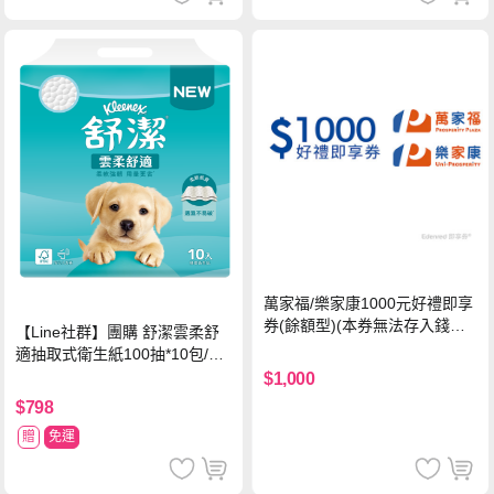
萬家福/樂家康1000元好禮即享
券(餘額型)(本券無法存入錢包
【Line社群】團購 舒潔雲柔舒
中使用)
適抽取式衛生紙100抽*10包/6
串*箱
$1,000
$798
贈
免運