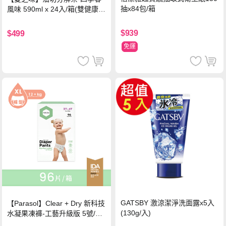
抽x84包/箱
風味 590ml x 24入/箱(雙健康認
證四季春茶)
$939
$499
免運
GATSBY 激涼潔淨洗面露x5入
【Parasol】Clear + Dry 新科技
(130g/入)
水凝果凍褲-工藝升級版 5號/XL
超值禮盒組 (96片)