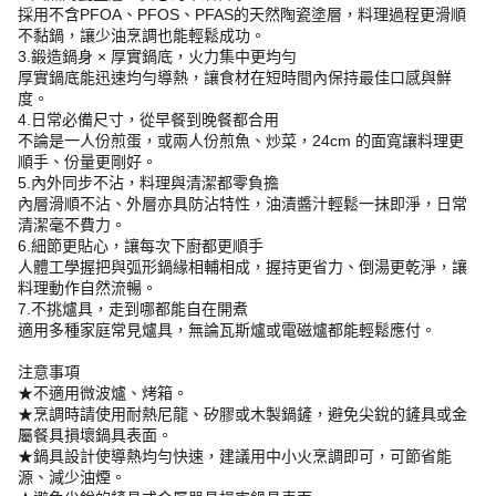
採用不含PFOA、PFOS、PFAS的天然陶瓷塗層，料理過程更滑順
不黏鍋，讓少油烹調也能輕鬆成功。
3.鍛造鍋身 × 厚實鍋底，火力集中更均勻
厚實鍋底能迅速均勻導熱，讓食材在短時間內保持最佳口感與鮮
度。
4.日常必備尺寸，從早餐到晚餐都合用
不論是一人份煎蛋，或兩人份煎魚、炒菜，24cm 的面寬讓料理更
順手、份量更剛好。
5.內外同步不沾，料理與清潔都零負擔
內層滑順不沾、外層亦具防沾特性，油漬醬汁輕鬆一抹即淨，日常
清潔毫不費力。
6.細節更貼心，讓每次下廚都更順手
人體工學握把與弧形鍋緣相輔相成，握持更省力、倒湯更乾淨，讓
料理動作自然流暢。
7.不挑爐具，走到哪都能自在開煮
適用多種家庭常見爐具，無論瓦斯爐或電磁爐都能輕鬆應付。
注意事項
★不適用微波爐、烤箱。
★烹調時請使用耐熱尼龍、矽膠或木製鍋鏟，避免尖銳的鏟具或金
屬餐具損壞鍋具表面。
★鍋具設計使導熱均勻快速，建議用中小火烹調即可，可節省能
源、減少油煙。