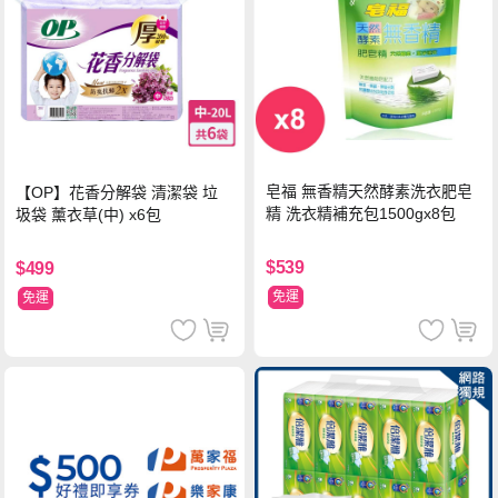
皂福 無香精天然酵素洗衣肥皂
【OP】花香分解袋 清潔袋 垃
精 洗衣精補充包1500gx8包
圾袋 薰衣草(中) x6包
$539
$499
免運
免運