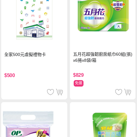
五月花超強韌廚房紙巾60組(張)
全家500元虛擬禮物卡
x6捲x8袋/箱
$829
$500
免運