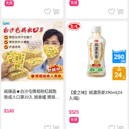
免運
免運
結緣品★白沙屯媽祖粉紅超跑
【愛之味】純濃燕麥290ml(24
款成人口罩10入 過香爐 媽祖加
入/箱)
持
$140
$525
免運