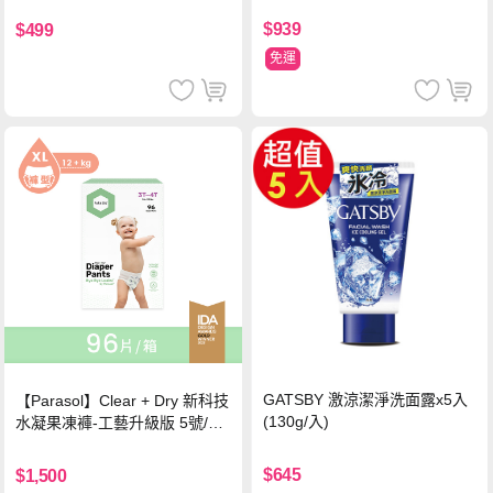
$939
$499
免運
GATSBY 激涼潔淨洗面露x5入
【Parasol】Clear + Dry 新科技
(130g/入)
水凝果凍褲-工藝升級版 5號/XL
超值禮盒組 (96片)
$645
$1,500