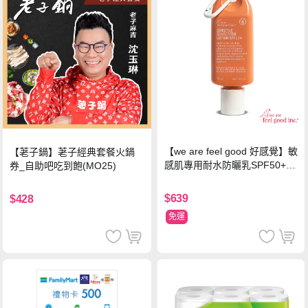
【we are feel good 好感覺】敏
【荖子鍋】荖子經典套餐火鍋
感肌專用耐水防曬乳SPF50+ 7
券_自助吧吃到飽(MO25)
5ml/瓶 X1瓶
$639
$428
免運