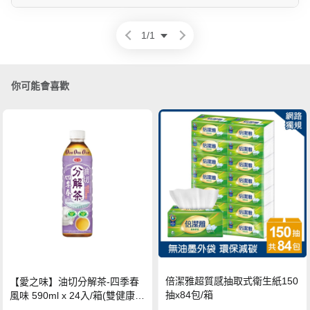
1
/
1
你可能會喜歡
倍潔雅超質感抽取式衛生紙150
【愛之味】油切分解茶-四季春
抽x84包/箱
風味 590ml x 24入/箱(雙健康認
證四季春茶)