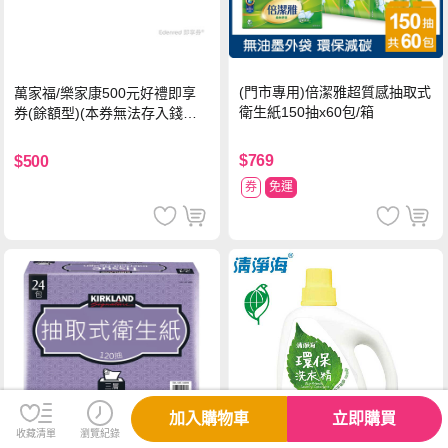
(門市專用)倍潔雅超質感抽取式
萬家福/樂家康500元好禮即享
衛生紙150抽x60包/箱
券(餘額型)(本券無法存入錢包
中使用)
$769
$500
券
免運
加入購物車
立即購買
收藏清單
瀏覽紀錄