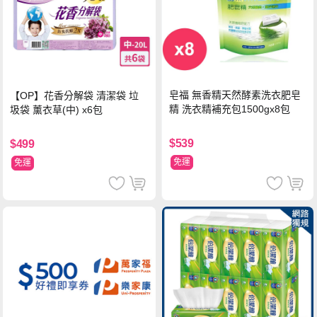
皂福 無香精天然酵素洗衣肥皂
【OP】花香分解袋 清潔袋 垃
精 洗衣精補充包1500gx8包
圾袋 薰衣草(中) x6包
$539
$499
免運
免運