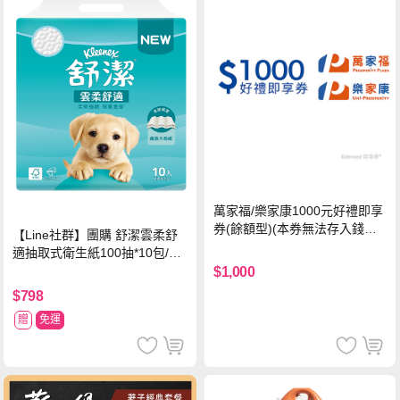
萬家福/樂家康1000元好禮即享
券(餘額型)(本券無法存入錢包
【Line社群】團購 舒潔雲柔舒
中使用)
適抽取式衛生紙100抽*10包/6
串*箱
$1,000
$798
贈
免運