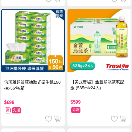
【美式賣場】金萱烏龍茶宅配
倍潔雅超質感抽取式衛生紙150
組 (535mlx24入)
抽x56包/箱
$599
$699
免運
折
免運