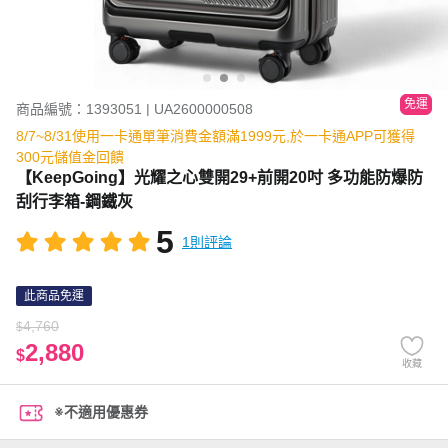
免運
商品編號：1393051 | UA2600000508
8/7~8/31使用一卡通單筆消費金額滿1999元,於一卡通APP可獲得
300元儲值金回饋
【KeepGoing】光耀之心雙開29+前開20吋 多功能防爆防
刮行李箱-鋼鐵灰
5
1則評論
此商品免運
4,760
$
2,880
$
收藏
※不適用優惠券