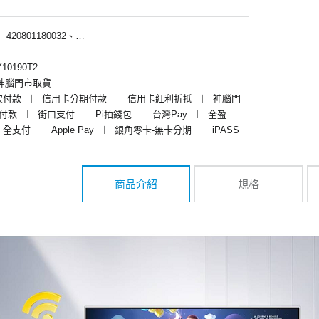
︱
420801180032、420801189032
10190T2
神腦門市取貨
次付款
︱
信用卡分期付款
︱
信用卡紅利折抵
︱
神腦門
y付款
︱
街口支付
︱
Pi拍錢包
︱
台灣Pay
︱
全盈
全支付
︱
Apple Pay
︱
銀角零卡-無卡分期
︱
iPASS
商品介紹
規格