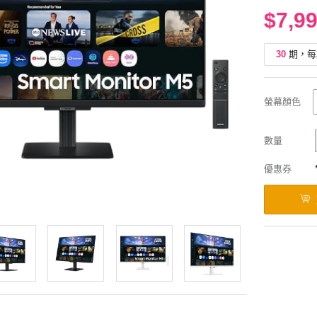
$7,9
30
期，每
螢幕顏色
數量
優惠券