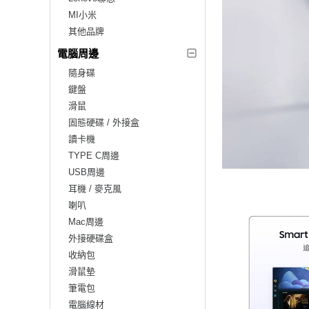
MI小米
其他品牌
電腦周邊
隨身碟
鍵盤
滑鼠
固態硬碟 / 外接盒
讀卡機
TYPE C周邊
USB周邊
耳機 / 麥克風
喇叭
Mac周邊
外接硬碟盒
收納包
滑鼠墊
筆電包
電腦線材