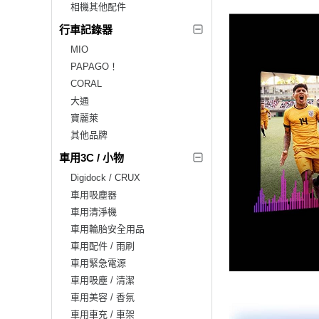
相機其他配件
行車記錄器
MIO
PAPAGO！
CORAL
大通
寶麗萊
其他品牌
車用3C / 小物
Digidock / CRUX
車用吸塵器
車用清淨機
車用輪胎安全用品
車用配件 / 雨刷
車用緊急電源
車用吸塵 / 清潔
車用美容 / 香氛
車用車充 / 車架