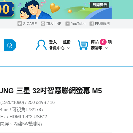
展開廣告
S-CARE
加入LINE
YouTube
FB粉絲團
商品
項
登入
︱
註冊
0
購物車
會員中心
UNG 三星 32吋智慧聯網螢幕 M5
1920*1080) / 250 cd/㎡ / 16
s / 可視角178/178 /
 / HDMI 1.4*2,USB*2
閃屏、內建5W雙喇叭