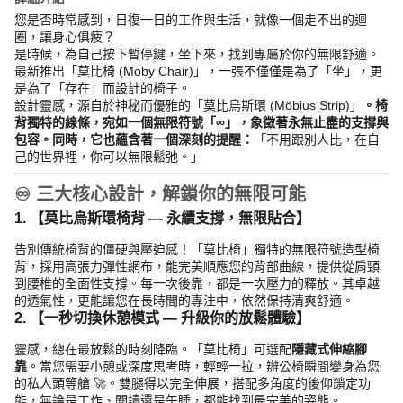
您是否時常感到，日復一日的工作與生活，就像一個走不出的迴
圈，讓身心俱疲？
是時候，為自己按下暫停鍵，坐下來，找到專屬於你的無限舒適。
最新推出「莫比椅 (Moby Chair)」，一張不僅僅是為了「坐」，更
是為了「存在」而設計的椅子。
設計靈感，源自於神秘而優雅的「莫比烏斯環 (Möbius Strip)」
。椅
背獨特的線條，宛如一個無限符號「∞」，象徵著永無止盡的支撐與
包容。同時，它也蘊含著一個深刻的提醒：
「不用跟別人比，在自
己的世界裡，你可以無限鬆弛。」
♾️ 三大核心設計，解鎖你的無限可能
1. 【莫比烏斯環椅背 — 永續支撐，無限貼合】
告別傳統椅背的僵硬與壓迫感！「莫比椅」獨特的無限符號造型椅
背，採用高張力彈性網布，能完美順應您的背部曲線，提供從肩頸
到腰椎的全面性支撐。每一次後靠，都是一次壓力的釋放。其卓越
的透氣性，更能讓您在長時間的專注中，依然保持清爽舒適。
2. 【一秒切換休憩模式 — 升級你的放鬆體驗】
靈感，總在最放鬆的時刻降臨。「莫比椅」可選配
隱藏式伸縮腳
靠
。當您需要小憩或深度思考時，輕輕一拉，辦公椅瞬間變身為您
的私人頭等艙 🚀。雙腿得以完全伸展，搭配多角度的後仰鎖定功
能，無論是工作、閱讀還是午睡，都能找到最完美的姿態。