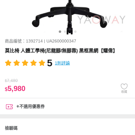
商品編號：1392714 | UA2600000347
莫比椅 人體工學椅(尼龍腳/無腳靠) 黑框黑網【耀偉】
5
1則評論
7,480
$
5,980
$
收藏
※不適用優惠券
檢驗碼