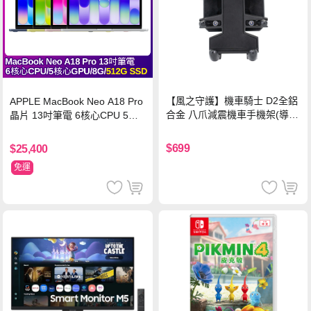
【風之守護】機車騎士 D2全鋁
APPLE MacBook Neo A18 Pro
合金 八爪減震機車手機架(導航
晶片 13吋筆電 6核心CPU 5核
架 手機支架 外送員必備 機車
心GPU 8G 512G SSD
族)
$699
$25,400
免運