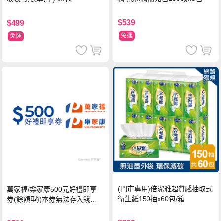
$539
$499
免運
免運
(門市專用)倍潔雅超質感抽取式
萬家福/樂家康500元好禮即享
衛生紙150抽x60包/箱
券(餘額型)(本券無法存入錢包
中使用)