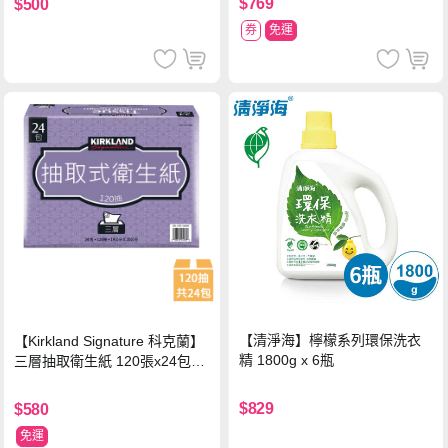
$769
$500
券
免運
【清淨海】檸檬系列環保洗衣
【Kirkland Signature 科克蘭】
精 1800g x 6瓶
三層抽取衛生紙 120張x24包x1
串
$829
$580
免運