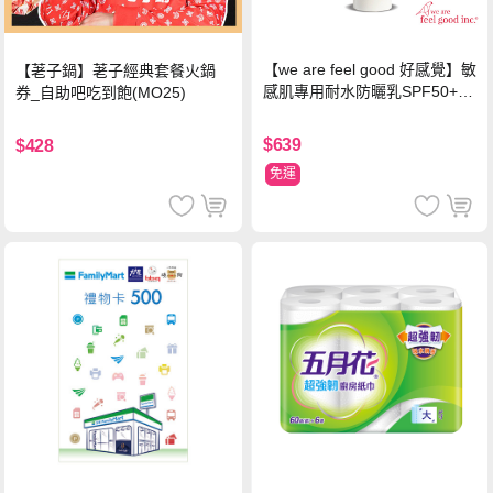
【we are feel good 好感覺】敏
【荖子鍋】荖子經典套餐火鍋
感肌專用耐水防曬乳SPF50+ 7
券_自助吧吃到飽(MO25)
5ml/瓶 X1瓶
$639
$428
免運