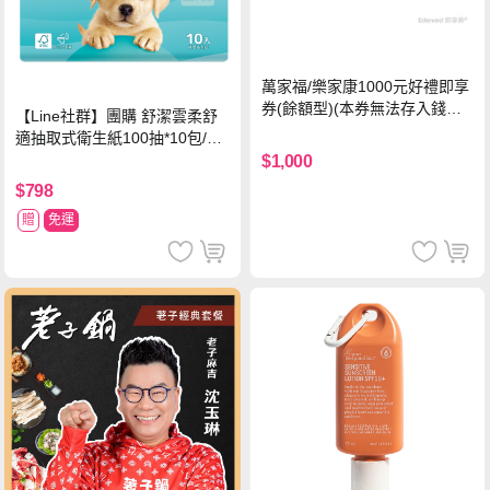
萬家福/樂家康1000元好禮即享
券(餘額型)(本券無法存入錢包
【Line社群】團購 舒潔雲柔舒
中使用)
適抽取式衛生紙100抽*10包/6
串*箱
$1,000
$798
贈
免運