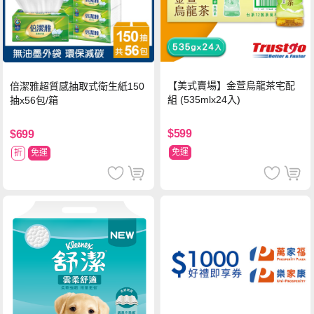
【美式賣場】金萱烏龍茶宅配
倍潔雅超質感抽取式衛生紙150
組 (535mlx24入)
抽x56包/箱
$599
$699
免運
折
免運