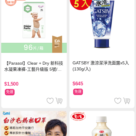
GATSBY 激涼潔淨洗面露x5入
【Parasol】Clear + Dry 新科技
(130g/入)
水凝果凍褲-工藝升級版 5號/XL
超值禮盒組 (96片)
$645
$1,500
免運
免運