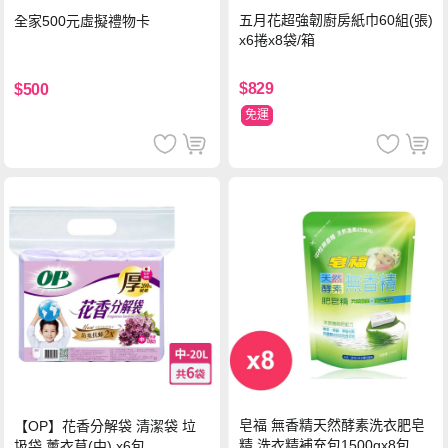
五月花超強韌廚房紙巾60組(張)
全家500元虛擬禮物卡
x6捲x8袋/箱
$829
$500
免運
皂福 無香精天然酵素洗衣肥皂
【OP】花香分解袋 清潔袋 垃
精 洗衣精補充包1500gx8包
圾袋 薰衣草(中) x6包