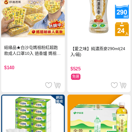
結緣品★白沙屯媽祖粉紅超跑
【愛之味】純濃燕麥290ml(24
款成人口罩10入 過香爐 媽祖加
入/箱)
持
$140
$525
免運