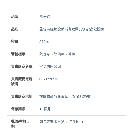
品牌
風倍清
品名
風倍清織物除菌消臭噴霧370ml(高效除菌)
容量
370ml
營養標示
除臭劑、除菌劑、香精
負責廠商名稱
宏竟有限公司
負責廠商電話
03-3226585
號碼
負責廠商地址
桃園市蘆竹區南華一街168號9樓
保存期限
18個月
批號/有效日
如包裝期限。(西元年/月/日)
期