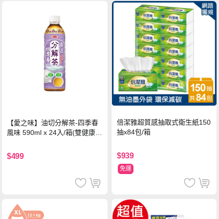
倍潔雅超質感抽取式衛生紙150
【愛之味】油切分解茶-四季春
抽x84包/箱
風味 590ml x 24入/箱(雙健康認
證四季春茶)
$939
$499
免運