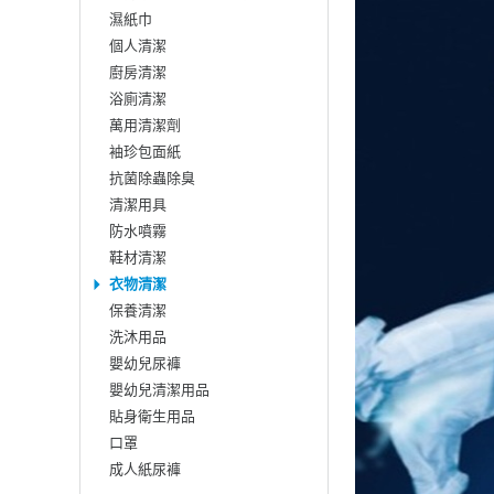
濕紙巾
個人清潔
廚房清潔
浴廁清潔
萬用清潔劑
袖珍包面紙
抗菌除蟲除臭
清潔用具
防水噴霧
鞋材清潔
衣物清潔
保養清潔
洗沐用品
嬰幼兒尿褲
嬰幼兒清潔用品
貼身衛生用品
口罩
成人紙尿褲