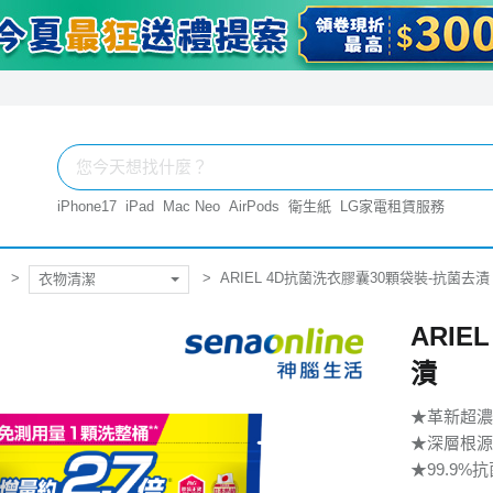
iPhone17
iPad
Mac Neo
AirPods
衛生紙
LG家電租賃服務
ARIEL 4D抗菌洗衣膠囊30顆袋裝-抗菌去漬
衣物清潔
ARIE
漬
★革新超濃
★深層根源
★99.9