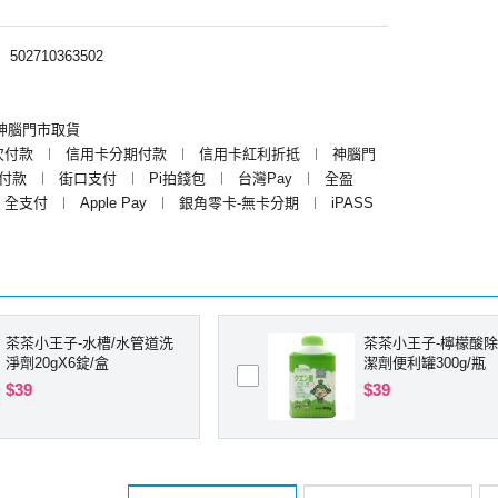
︱
502710363502
神腦門市取貨
次付款
︱
信用卡分期付款
︱
信用卡紅利折抵
︱
神腦門
y付款
︱
街口支付
︱
Pi拍錢包
︱
台灣Pay
︱
全盈
全支付
︱
Apple Pay
︱
銀角零卡-無卡分期
︱
iPASS
茶茶小王子-水槽/水管道洗
茶茶小王子-檸檬酸
淨劑20gX6錠/盒
潔劑便利罐300g/瓶
$39
$39