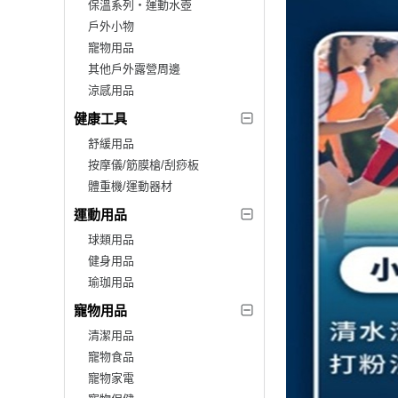
保溫系列‧運動水壺
戶外小物
寵物用品
其他戶外露營周邊
涼感用品
健康工具
舒緩用品
按摩儀/筋膜槍/刮痧板
體重機/運動器材
運動用品
球類用品
健身用品
瑜珈用品
寵物用品
清潔用品
寵物食品
寵物家電