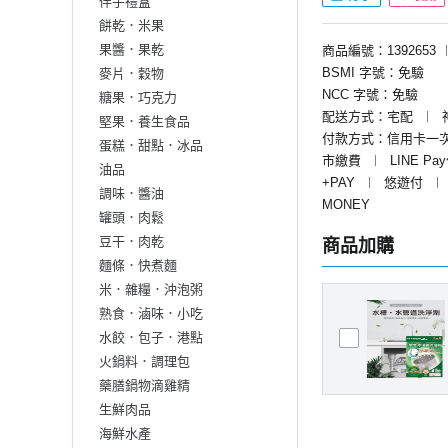
伴手禮盒
餅乾．米果
果醬．果乾
商品編號：1392653
BSMI 字號：免驗
麥片．穀物
NCC 字號：免驗
糖果．巧克力
配送方式：宅配
︱
堅果．養生食品
付款方式：信用卡一
蛋糕．甜點．冰品
市繳費
︱
LINE Pa
油品
+PAY
︱
悠遊付
︱
調味．醬油
MONEY
罐頭．肉鬆
豆干．肉乾
商品加購
麵條．快煮麵
米．雜糧．沖泡粥
熟食．滷味．小吃
水餃．包子．港點
火鍋料．調理包
藥膳鍋物滴雞精
生鮮肉品
海鮮水產