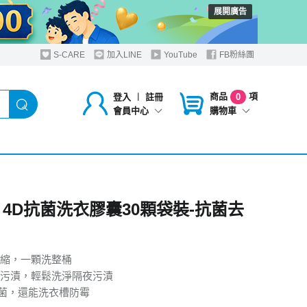
展開廣告
S-CARE
加入LINE
YouTube
FB粉絲團
商品
項
登入
︱
註冊
0
購物車
會員中心
L 4D抗菌洗衣膠囊30顆袋裝-抗菌去
縮，一顆洗整桶
污漬，輕鬆洗淨隔夜污漬
%抗菌，還能洗衣槽防霉