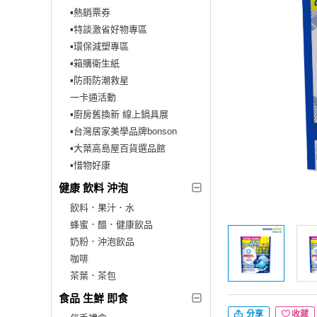
▪︎熱銷票券
▪︎特談激省好物專區
▪︎環保減塑專區
▪︎箱購衛生紙
▪︎防雨防潮救星
一卡通活動
▪︎廚房舊換新 線上鍋具展
▪︎台灣居家美學品牌bonson
▪︎大葉高島屋百貨選品館
▪︎惜物好康
健康 飲料 沖泡
飲料．果汁．水
蜂蜜．醋．健康飲品
奶粉．沖泡飲品
咖啡
茶葉．茶包
食品 生鮮 即食
分享
收藏