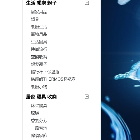
生活 餐廚 親子
居家用品
鍋具
餐廚生活
寵物用品
生活寢具
時尚流行
空間收納
銀髮親子
隨行杯．保溫瓶
膳魔師THERMOS杯瓶壺
餐廚小物
居家 寢具 收納
床架寢具
晾曬
香氣芬芳
一般電池
傢俱家飾