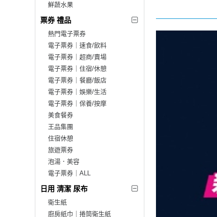
鮮蔬水果
票券 禮品
熱門電子票券
電子票券｜速食/飲料
電子票券｜超商/賣場
電子票券｜住宿/休憩
電子票券｜餐廳/飯店
電子票券｜娛樂/生活
電子票券｜保養/按摩
美食餐券
王品集團
住宿休憩
旅遊票券
泡湯．美容
電子票券｜ALL
日用 清潔 尿布
衛生紙
廚房紙巾｜捲筒衛生紙