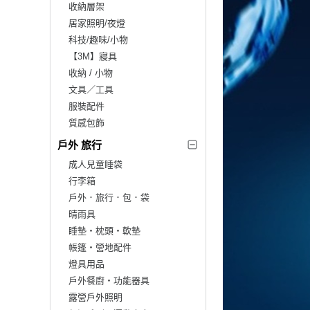
收納層架
居家照明/夜燈
科技/趣味/小物
【3M】寢具
收納 / 小物
文具／工具
服裝配件
質感包飾
戶外 旅行
成人兒童睡袋
行李箱
戶外．旅行．包．袋
晴雨具
睡墊‧枕頭‧軟墊
帳篷‧營地配件
燈具用品
戶外餐廚‧功能器具
露營戶外照明