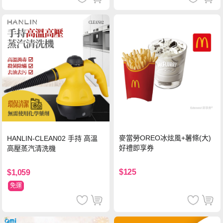
麥當勞OREO冰炫風+薯條(大)
HANLIN-CLEAN02 手持 高溫
好禮即享券
高壓蒸汽清洗機
$125
$1,059
免運