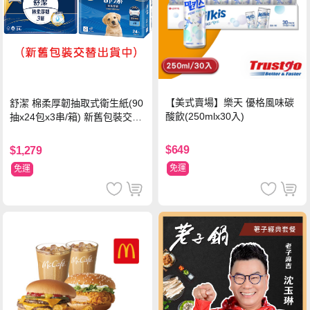
【美式賣場】樂天 優格風味碳
舒潔 棉柔厚韌抽取式衛生紙(90
酸飲(250mlx30入)
抽x24包x3串/箱) 新舊包裝交替
出貨
$649
$1,279
免運
免運