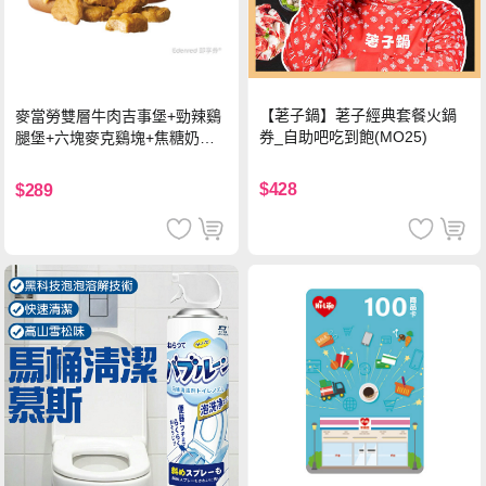
【荖子鍋】荖子經典套餐火鍋
麥當勞雙層牛肉吉事堡+勁辣鷄
券_自助吧吃到飽(MO25)
腿堡+六塊麥克鷄塊+焦糖奶茶
(冰)*2 好禮即享券
$428
$289