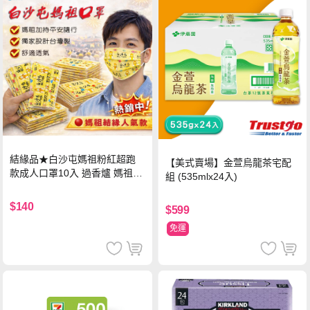
結緣品★白沙屯媽祖粉紅超跑
【美式賣場】金萱烏龍茶宅配
款成人口罩10入 過香爐 媽祖加
組 (535mlx24入)
持
$140
$599
免運