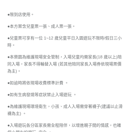
●限到店使用。
●本方案含兒童票一張、成人票一張。
●兒童票可享有一位 1~12 歲兒童平日入園遊玩不限時/假日三小
時。
●本樂園為維護現場安全管制，入場兒童均需家長(18 歲以上)陪
同入場，家長不得輪替入場 (若其他陪同家長入場券依現場票價
為主)。
●如逾時將依現場收費標準計費 。
●如有生病發燒等症狀禁止入場遊玩 。
●為維護現場環境衛生，小孩、成人入場需穿著襪子(建議以止滑
襪為主) 。
●入場遊玩各分區家長需全程陪伴，以增進親子間的情感，也確