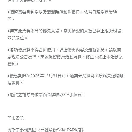
保小朋友的遊玩 安全 。
●請留意每月包場以及清潔時段和消毒日，依當日現場營業時
間。
●持有此票卷不等於優先入場，當天情況如人數已達上限需現場
登記候位。
●各項優惠恕不得合併使用，詳細優惠內容及最新訊息，請以商
家現場公告為準，商家保留優惠活動解釋、修正、終止本活動之
權利。
●優惠期限至2026年12月31日止，逾期未兌換可至原購買通路辦
理退費。
●退貨之禮券需依票面金額收取3%手續費。
門市資訊
奧斯丁夢想樂園《高雄草衙SKM PARK店》