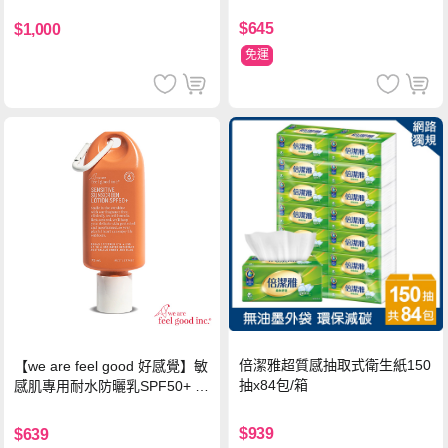
$645
$1,000
免運
倍潔雅超質感抽取式衛生紙150
【we are feel good 好感覺】敏
抽x84包/箱
感肌專用耐水防曬乳SPF50+ 7
5ml/瓶 X1瓶
$939
$639