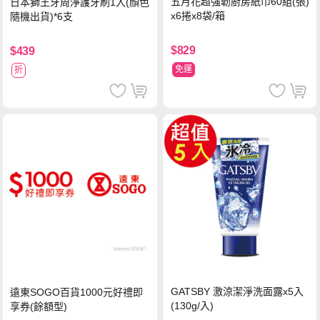
五月花超強韌廚房紙巾60組(張)
日本獅王牙周淨護牙刷1入(顏色
x6捲x8袋/箱
隨機出貨)*6支
$829
$439
免運
折
GATSBY 激涼潔淨洗面露x5入
遠東SOGO百貨1000元好禮即
(130g/入)
享券(餘額型)