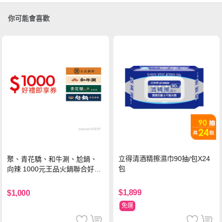
你可能會喜歡
立得清酒精擦濕巾90抽/包X24
聚、青花驕、和牛涮、尬鍋、
包
向辣 1000元王品火鍋聯合好禮
即享券(一次抵用型)
$1,899
$1,000
免運