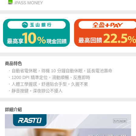
iPASS MONEY
商品特色
．自動省電休眠，待機 10 分鐘自動休眠，延長電池壽命
．1200 DPI 精準定位，滑動順暢、反應即時
．人體工學握感，舒適貼合手型，久握不累
．靜音按鍵，深夜辦公不擾人
詳細介紹