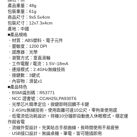
產品重量：48g
包裝重量：61g
商品尺寸：9x5.5x4cm
包裝尺寸：12x7.3x4cm
產地：中國
■產品規格
．材質：ABS塑料、電子元件
．靈敏度：1200 DPI
．感應器：光學
．瀏覽方式：垂直滾輪
．工作電壓 / 電流：1.5V⎓18mA
．連接模式：2.4GHz無線技術
．按鍵數：3鍵式
．內容物：滑鼠x1
■產品特色
．BSMI識別碼：R53771
．NCC 證書號：CCAH25LPA930T6
．光學芯片精準定位，按鍵即時回饋不卡鍵
．2.4GHz無線技術，使用距離可達10公尺，零拘束使用感
．低電流低功耗設計，待機10分鐘即自動進入休眠模式，穩定運
作超省電
．流線外型設計，完美貼合手部曲線，長時間使用不易疲勞
．USB接口設計，無論桌機、筆電，皆可隨插即用