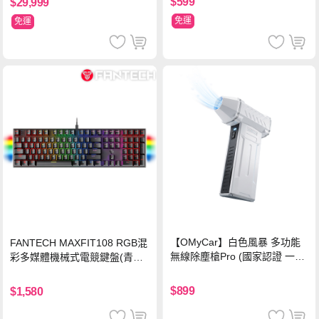
$599
$29,999
免運
免運
【OMyCar】白色風暴 多功能
FANTECH MAXFIT108 RGB混
無線除塵槍Pro (國家認證 一年
彩多媒體機械式電競鍵盤(青軸)
保固) 充氣洗車 暴力渦輪風扇
有線鍵盤(中文版)
手持強力風槍 暴力吹風
$899
$1,580