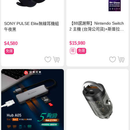
【88感謝祭】Nintendo Switch
SONY PULSE Elite無線耳機組
2 主機 (台灣公司貨)+斯普拉遁
午夜黑
塗擊隊 中文版
$15,980
$4,580
贈
免運
免運