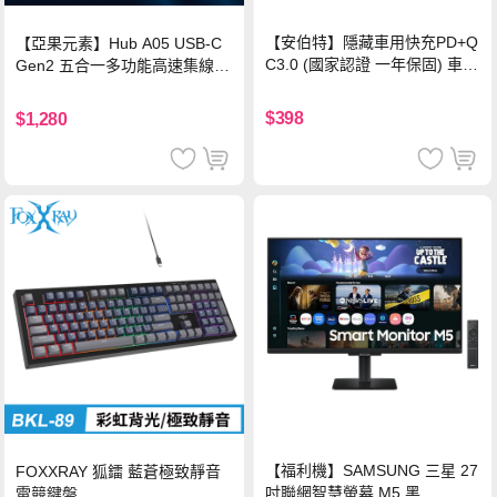
【安伯特】隱藏車用快充PD+Q
【亞果元素】Hub A05 USB-C
C3.0 (國家認證 一年保固) 車充
Gen2 五合一多功能高速集線
PD快充 車用充電器
器-灰
$398
$1,280
【福利機】SAMSUNG 三星 27
FOXXRAY 狐鐳 藍蒼極致靜音
吋聯網智慧螢幕 M5 黑
電競鍵盤