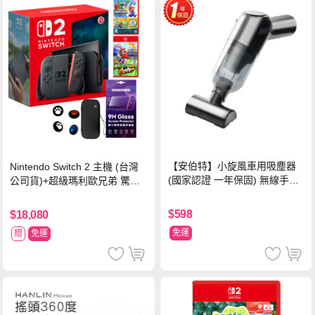
【安伯特】小旋風車用吸塵器
Nintendo Switch 2 主機 (台灣
(國家認證 一年保固) 無線手持
公司貨)+超級瑪利歐兄弟 驚奇
車家兩用 強勁吸力 USB充電-
同遊鈴鈴公園 中文版+瑪利歐網
黑色
球 狂熱 中文版
$598
$18,080
免運
贈
免運