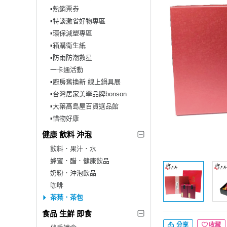
▪︎熱銷票券
▪︎特談激省好物專區
▪︎環保減塑專區
▪︎箱購衛生紙
▪︎防雨防潮救星
一卡通活動
▪︎廚房舊換新 線上鍋具展
▪︎台灣居家美學品牌bonson
▪︎大葉高島屋百貨選品館
▪︎惜物好康
健康 飲料 沖泡
飲料．果汁．水
蜂蜜．醋．健康飲品
奶粉．沖泡飲品
咖啡
茶葉．茶包
食品 生鮮 即食
分享
收藏