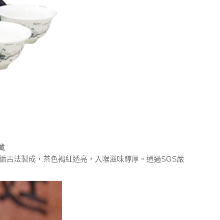
藏
循古法製成，茶色褐紅透亮，入喉滋味醇厚。通過SGS嚴