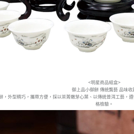
<明星商品組盒>
御上品小御餅 傳統龔藝 品味收
餅，外型精巧，攜帶方便，採以茶菁嫩芽心葉、以傳統普洱工藝，遵
格檢驗。