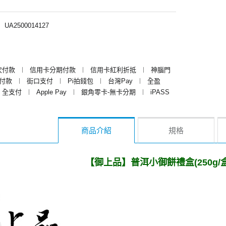
︱
UA2500014127
次付款
︱
信用卡分期付款
︱
信用卡紅利折抵
︱
神腦門
y付款
︱
街口支付
︱
Pi拍錢包
︱
台灣Pay
︱
全盈
全支付
︱
Apple Pay
︱
銀角零卡-無卡分期
︱
iPASS
商品介紹
規格
【御上品】普洱小御餅禮盒(250g/盒