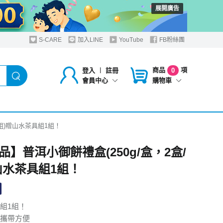
展開廣告
S-CARE
加入LINE
YouTube
FB粉絲團
商品
項
登入
︱
註冊
0
購物車
會員中心
/組)贈山水茶具組1組！
品】普洱小御餅禮盒(250g/盒，2盒/
山水茶具組1組！
組1組！
攜帶方便