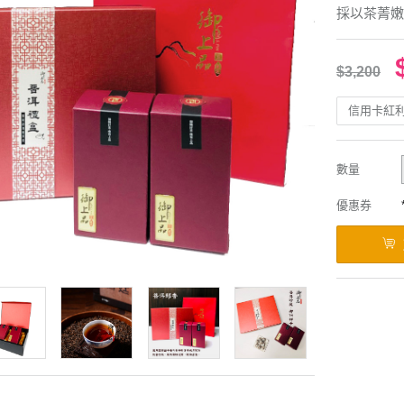
採以茶菁嫩
$3,200
信用卡紅
數量
優惠券