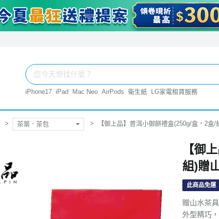
iPhone17
iPad
Mac Neo
AirPods
衛生紙
LG家電租賃服務
【御上品】普洱小御餅禮盒(250g/盒，2盒
茶葉．茶包
【御上
組)贈
此商品免運
贈山水茶具
外型精巧，