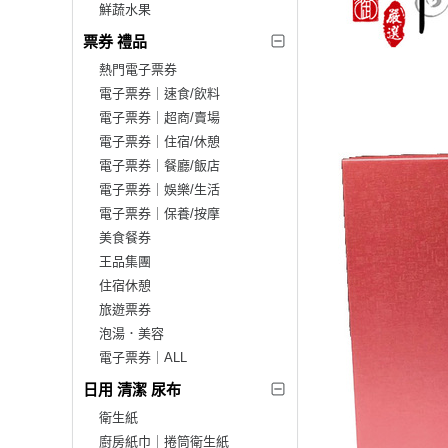
鮮蔬水果
票券 禮品
熱門電子票券
電子票券｜速食/飲料
電子票券｜超商/賣場
電子票券｜住宿/休憩
電子票券｜餐廳/飯店
電子票券｜娛樂/生活
電子票券｜保養/按摩
美食餐券
王品集團
住宿休憩
旅遊票券
泡湯．美容
電子票券｜ALL
日用 清潔 尿布
衛生紙
廚房紙巾｜捲筒衛生紙