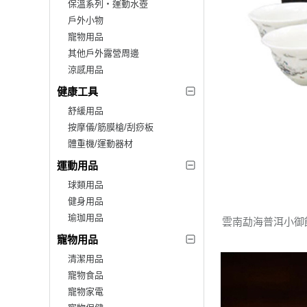
保溫系列‧運動水壺
戶外小物
寵物用品
其他戶外露營周邊
涼感用品
健康工具
舒緩用品
按摩儀/筋膜槍/刮痧板
體重機/運動器材
運動用品
球類用品
健身用品
瑜珈用品
雲南勐海普洱小御
寵物用品
清潔用品
寵物食品
寵物家電