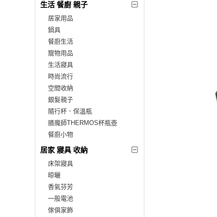
生活 餐廚 親子
居家用品
鍋具
餐廚生活
寵物用品
生活寢具
時尚流行
空間收納
銀髮親子
隨行杯．保溫瓶
膳魔師THERMOS杯瓶壺
餐廚小物
居家 寢具 收納
床架寢具
晾曬
香氣芬芳
一般電池
傢俱家飾