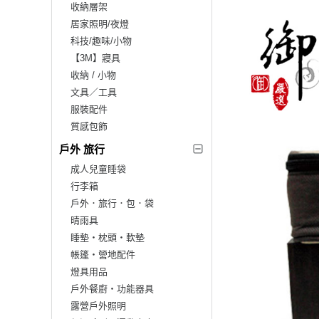
收納層架
居家照明/夜燈
科技/趣味/小物
【3M】寢具
收納 / 小物
文具／工具
服裝配件
質感包飾
戶外 旅行
成人兒童睡袋
行李箱
戶外．旅行．包．袋
晴雨具
睡墊‧枕頭‧軟墊
帳篷‧營地配件
燈具用品
戶外餐廚‧功能器具
露營戶外照明