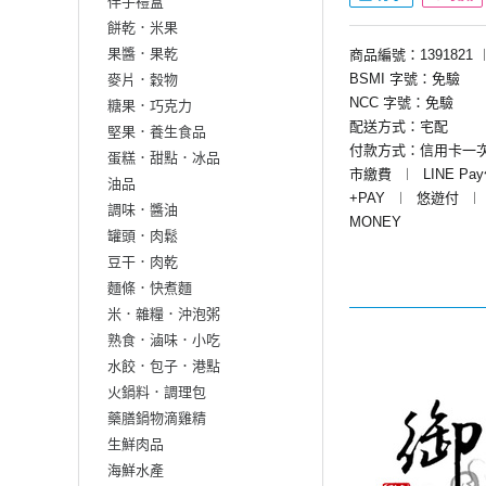
伴手禮盒
餅乾．米果
果醬．果乾
商品編號：1391821
BSMI 字號：免驗
麥片．穀物
NCC 字號：免驗
糖果．巧克力
配送方式：宅配
堅果．養生食品
付款方式：信用卡一
蛋糕．甜點．冰品
市繳費
︱
LINE Pa
油品
+PAY
︱
悠遊付
︱
調味．醬油
MONEY
罐頭．肉鬆
豆干．肉乾
麵條．快煮麵
米．雜糧．沖泡粥
熟食．滷味．小吃
水餃．包子．港點
火鍋料．調理包
藥膳鍋物滴雞精
生鮮肉品
海鮮水產