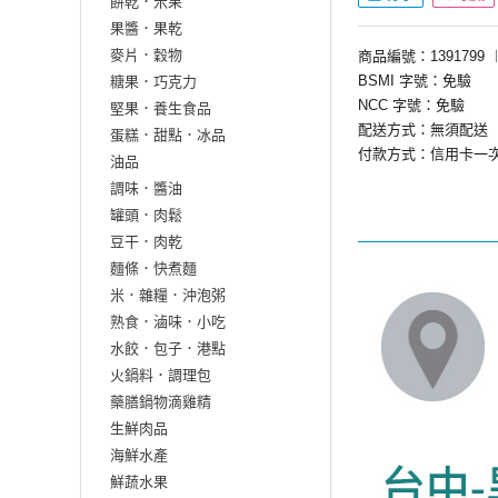
餅乾．米果
果醬．果乾
麥片．穀物
商品編號：1391799
BSMI 字號：免驗
糖果．巧克力
NCC 字號：免驗
堅果．養生食品
配送方式：無須配送
蛋糕．甜點．冰品
付款方式：信用卡一
油品
調味．醬油
罐頭．肉鬆
豆干．肉乾
麵條．快煮麵
米．雜糧．沖泡粥
熟食．滷味．小吃
水餃．包子．港點
火鍋料．調理包
藥膳鍋物滴雞精
生鮮肉品
海鮮水產
鮮蔬水果