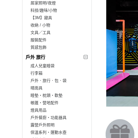
居家照明/夜燈
科技/趣味/小物
【3M】寢具
收納 / 小物
文具／工具
服裝配件
質感包飾
戶外 旅行
成人兒童睡袋
行李箱
戶外．旅行．包．袋
晴雨具
睡墊‧枕頭‧軟墊
帳篷‧營地配件
燈具用品
戶外餐廚‧功能器具
露營戶外照明
保溫系列‧運動水壺