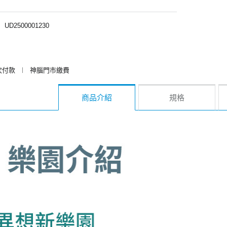
︱
UD2500001230
次付款
︱
神腦門市繳費
商品介紹
規格