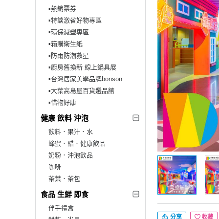
▪︎熱銷票券
▪︎特談激省好物專區
▪︎環保減塑專區
▪︎箱購衛生紙
▪︎防雨防潮救星
▪︎廚房舊換新 線上鍋具展
▪︎台灣居家美學品牌bonson
▪︎大葉高島屋百貨選品館
▪︎惜物好康
健康 飲料 沖泡
飲料．果汁．水
蜂蜜．醋．健康飲品
奶粉．沖泡飲品
咖啡
茶葉．茶包
食品 生鮮 即食
伴手禮盒
分享
收藏