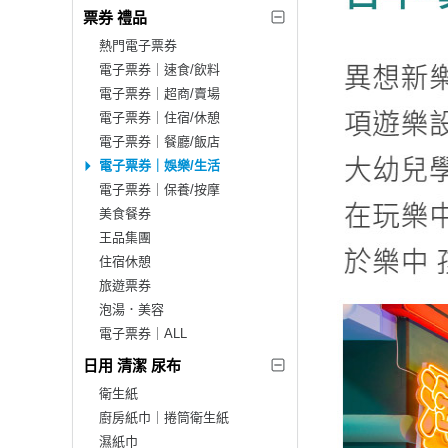
票券 禮品
熱門電子票券
電子票券｜速食/飲料
電子票券｜超商/賣場
電子票券｜住宿/休憩
電子票券｜餐廳/飯店
電子票券｜娛樂/生活
電子票券｜保養/按摩
美食餐券
王品集團
住宿休憩
旅遊票券
泡湯．美容
電子票券｜ALL
日用 清潔 尿布
衛生紙
廚房紙巾｜捲筒衛生紙
濕紙巾