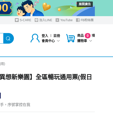
展開廣告
S-CARE
加入LINE
YouTube
FB粉絲團
商品
項
登入
︱
註冊
0
購物車
會員中心
用)
異想新樂園】全區暢玩通用票(假日
手，序號掌控在我