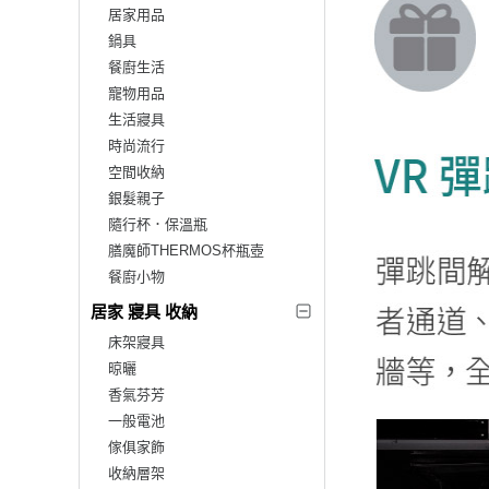
居家用品
鍋具
餐廚生活
寵物用品
生活寢具
時尚流行
空間收納
銀髮親子
隨行杯．保溫瓶
膳魔師THERMOS杯瓶壺
餐廚小物
居家 寢具 收納
床架寢具
晾曬
香氣芬芳
一般電池
傢俱家飾
收納層架