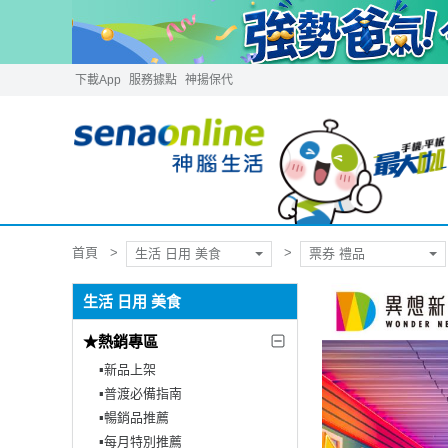
下載App
服務據點
神揚保代
首頁
生活 日用 美食
票券 禮品
生活 日用 美食
★熱銷專區
▪︎新品上架
▪︎普渡必備指南
▪︎暢銷品推薦
▪︎每月特別推薦