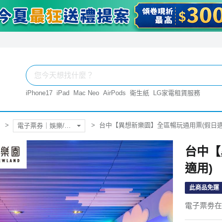
iPhone17
iPad
Mac Neo
AirPods
衛生紙
LG家電租賃服務
台中【異想新樂園】全區暢玩通用票(假日適
電子票券｜娛樂/生活
台中【
適用)
此商品免運
電子票劵在