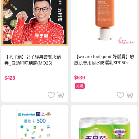
【we are feel good 好感覺】敏
【荖子鍋】荖子經典套餐火鍋
感肌專用耐水防曬乳SPF50+ 7
券_自助吧吃到飽(MO25)
5ml/瓶 X1瓶
$639
$428
免運