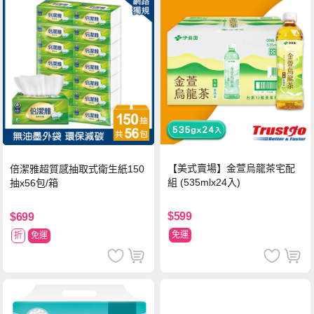
【美式賣場】金萱烏龍茶宅配
倍潔雅超質感抽取式衛生紙150
組 (535mlx24入)
抽x56包/箱
$599
$699
免運
折
免運