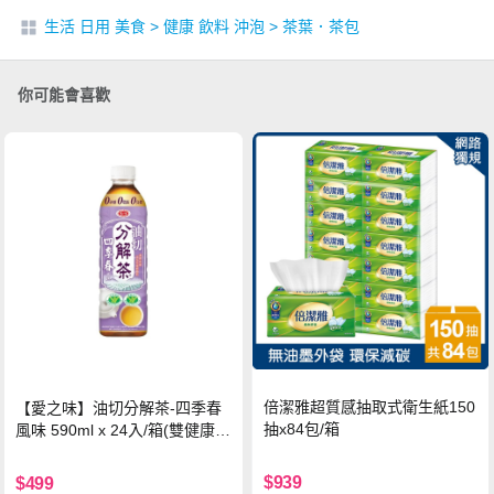
生活 日用 美食
>
健康 飲料 沖泡
>
茶葉．茶包
你可能會喜歡
倍潔雅超質感抽取式衛生紙150
【愛之味】油切分解茶-四季春
抽x84包/箱
風味 590ml x 24入/箱(雙健康認
證四季春茶)
$939
$499