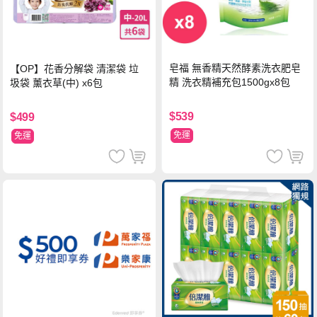
皂福 無香精天然酵素洗衣肥皂
【OP】花香分解袋 清潔袋 垃
精 洗衣精補充包1500gx8包
圾袋 薰衣草(中) x6包
$539
$499
免運
免運