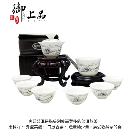
宮廷普洱是指級別較高芽多的普洱熟茶。
用料好、 外型美觀、 口感香柔、 產量稀少量，廣受收藏家的喜