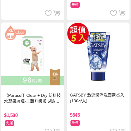
免運
GATSBY 激涼潔淨洗面露x5入
【Parasol】Clear + Dry 新科技
(130g/入)
水凝果凍褲-工藝升級版 5號/XL
超值禮盒組 (96片)
$645
$1,500
免運
免運