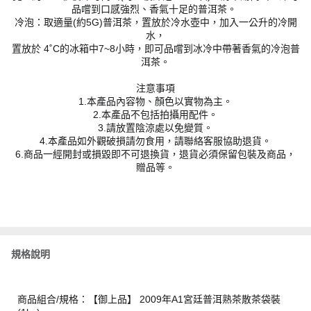
品嚐到口感強烈、香氣十足的普洱茶。
冷泡：取適量(約5G)普洱茶，置放於冷水壺中，加入一公升的冷開
水，
置放於 4˚C的冰箱中7~8小時，即可品嚐到冰冷中帶著香氣的冷泡普
洱茶。
注意事項
1.本產品內容物、顏色以實物為主。
2.本產品不包括拍攝用配件。
3.請放置陰涼處以免變質。
4.本產品如外觀破損請勿食用，請聯絡客服協助退貨。
6.商品一經開封或損毀即不可退換貨，退貨必須保留包裝及商品，
贈品等。
規格說明
商品組合/規格：【御上品】 2009年A1宮廷普洱熟茶散茶袋裝