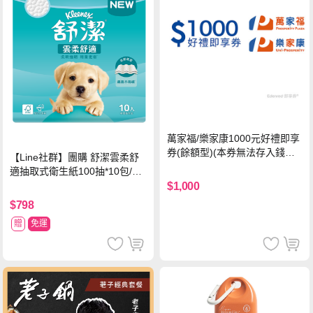
萬家福/樂家康1000元好禮即享
券(餘額型)(本券無法存入錢包
【Line社群】團購 舒潔雲柔舒
中使用)
適抽取式衛生紙100抽*10包/6
串*箱
$1,000
$798
贈
免運