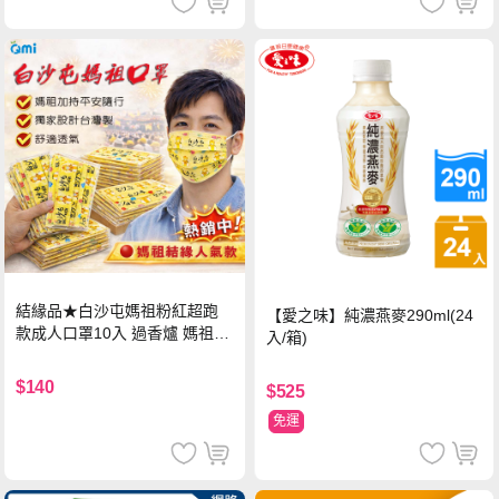
結緣品★白沙屯媽祖粉紅超跑
【愛之味】純濃燕麥290ml(24
款成人口罩10入 過香爐 媽祖加
入/箱)
持
$140
$525
免運