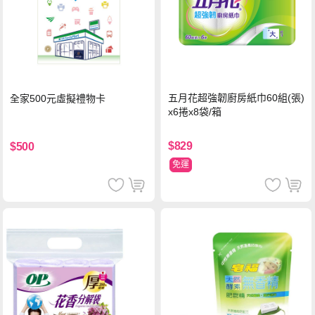
五月花超強韌廚房紙巾60組(張)
全家500元虛擬禮物卡
x6捲x8袋/箱
$829
$500
免運