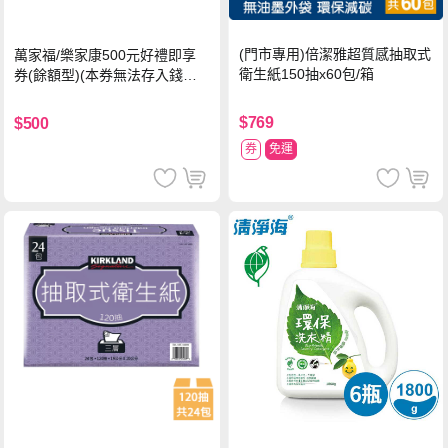
(門市專用)倍潔雅超質感抽取式
萬家福/樂家康500元好禮即享
衛生紙150抽x60包/箱
券(餘額型)(本券無法存入錢包
中使用)
$769
$500
券
免運