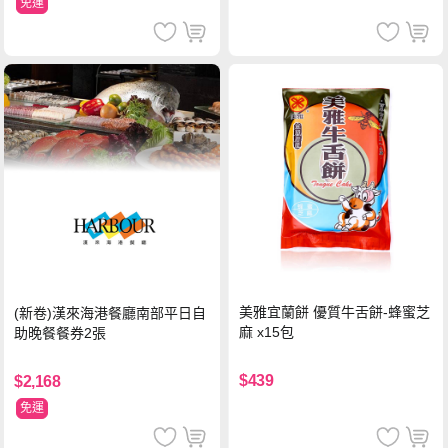
免運
美雅宜蘭餅 優質牛舌餅-蜂蜜芝
(新卷)漢來海港餐廳南部平日自
麻 x15包
助晚餐餐券2張
$439
$2,168
免運