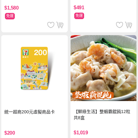
ml-信封款(贈手提杯套)
$491
$1,580
免運
免運
【鮮綠生活】整蝦霸餛飩12粒
統一超商200元虛擬商品卡
共8盒
$1,019
$200