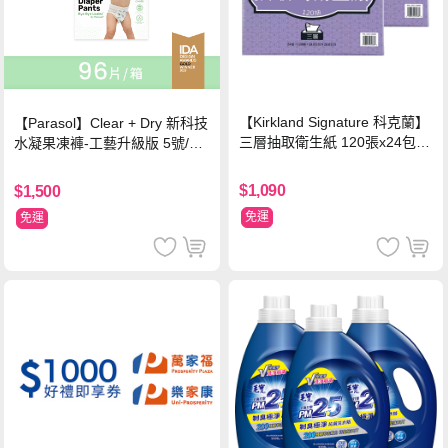
【Kirkland Signature 科克蘭】
【Parasol】Clear + Dry 新科技
三層抽取衛生紙 120張x24包x2
水凝果凍褲-工藝升級版 5號/XL
串
超值禮盒組 (96片)
$1,090
$1,500
免運
免運