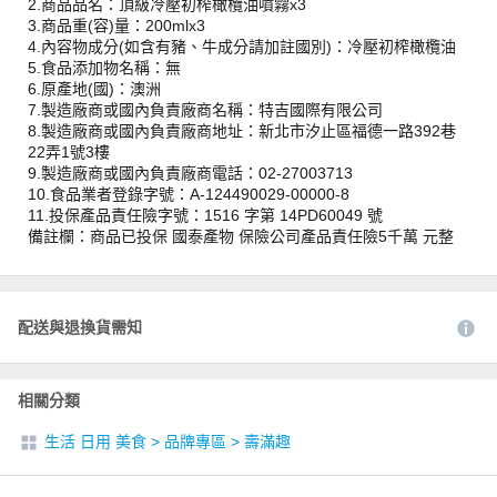
2.商品品名：頂級冷壓初榨橄欖油噴霧x3
3.商品重(容)量：200mlx3
4.內容物成分(如含有豬、牛成分請加註國別)：冷壓初榨橄欖油
5.食品添加物名稱：無
6.原產地(國)：澳洲
7.製造廠商或國內負責廠商名稱：特吉國際有限公司
8.製造廠商或國內負責廠商地址：新北市汐止區福德一路392巷
22弄1號3樓
9.製造廠商或國內負責廠商電話：02-27003713
10.食品業者登錄字號：A-124490029-00000-8
11.投保產品責任險字號：1516 字第 14PD60049 號
備註欄：商品已投保 國泰產物 保險公司產品責任險5千萬 元整
配送與退換貨需知
相關分類
生活 日用 美食
>
品牌專區
>
壽滿趣