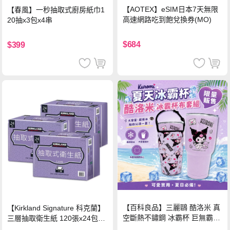
【AOTEX】eSIM日本7天無限
【春風】一秒抽取式廚房紙巾1
高速網路吃到飽兌換券(MO)
20抽x3包x4串
$684
$399
【百科良品】三麗鷗 酷洛米 真
【Kirkland Signature 科克蘭】
空斷熱不鏽鋼 冰霸杯 巨無霸鋼
三層抽取衛生紙 120張x24包x3
杯 保冰保溫飲料杯 隨行杯 900
串/箱