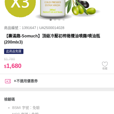
商品編號：1391647 | UA2500014028
【壽滿趣-Somuch】頂級冷壓初榨橄欖油噴霧/噴油瓶
(200mlx3)
此商品免運
1,780
$
1,680
$
收藏
※不適用優惠券
檢驗碼
BSMI 字號：
免驗