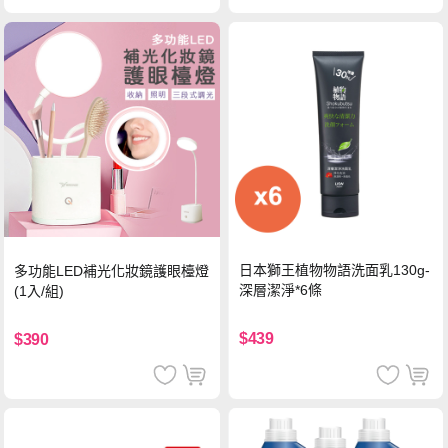
日本獅王植物物語洗面乳130g-
多功能LED補光化妝鏡護眼檯燈
深層潔淨*6條
(1入/組)
$439
$390