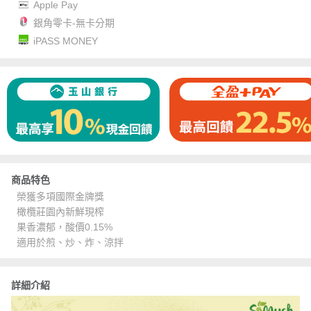
Apple Pay
銀角零卡-無卡分期
iPASS MONEY
商品特色
榮獲多項國際金牌獎
橄欖莊園內新鮮現榨
果香濃郁，酸價0.15%
適用於煎、炒、炸、涼拌
詳細介紹