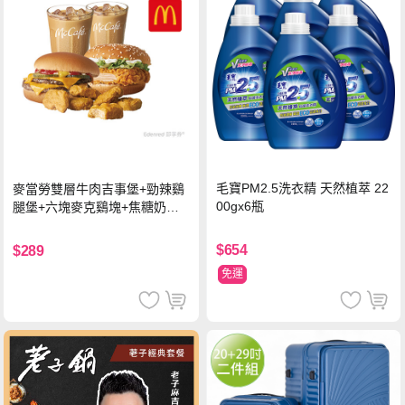
毛寶PM2.5洗衣精 天然植萃 22
麥當勞雙層牛肉吉事堡+勁辣鷄
00gx6瓶
腿堡+六塊麥克鷄塊+焦糖奶茶
(冰)*2 好禮即享券
$654
$289
免運