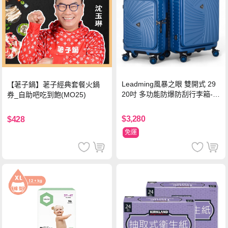
Leadming風暴之眼 雙開式 29
【荖子鍋】荖子經典套餐火鍋
20吋 多功能防爆防刮行李箱-海
券_自助吧吃到飽(MO25)
軍藍
$3,280
$428
免運