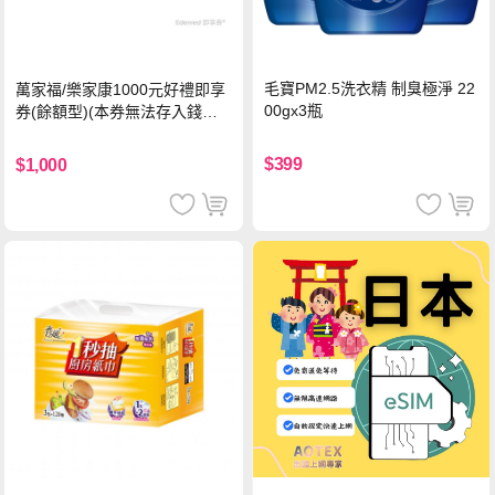
毛寶PM2.5洗衣精 制臭極淨 22
萬家福/樂家康1000元好禮即享
00gx3瓶
券(餘額型)(本券無法存入錢包
中使用)
$399
$1,000