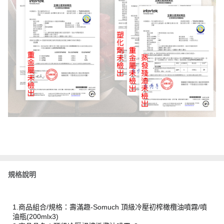
規格說明
1.商品組合/規格：壽滿趣-Somuch 頂級冷壓初榨橄欖油噴霧/噴
油瓶(200mlx3)