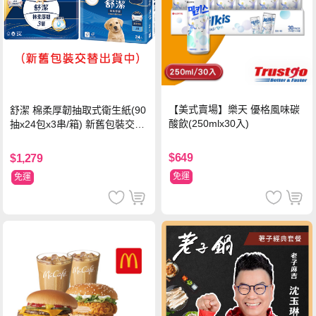
【美式賣場】樂天 優格風味碳
舒潔 棉柔厚韌抽取式衛生紙(90
酸飲(250mlx30入)
抽x24包x3串/箱) 新舊包裝交替
出貨
$649
$1,279
免運
免運