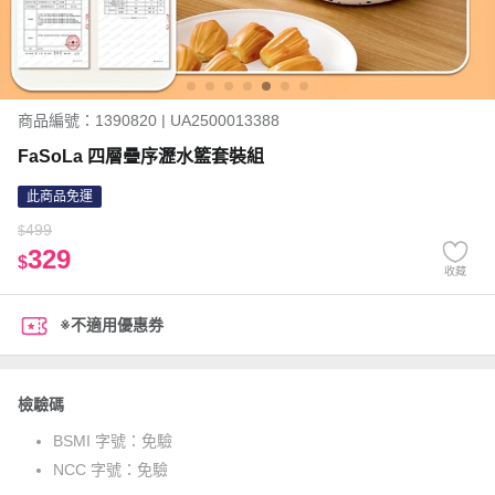
商品編號：1390820 | UA2500013388
FaSoLa 四層疊序瀝水籃套裝組
此商品免運
499
$
329
$
收藏
※不適用優惠券
檢驗碼
BSMI 字號：
免驗
NCC 字號：
免驗