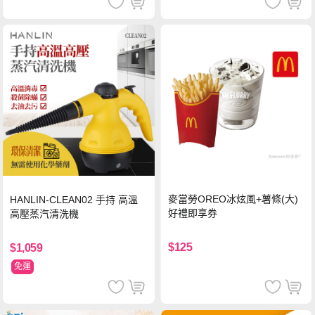
麥當勞OREO冰炫風+薯條(大)
HANLIN-CLEAN02 手持 高溫
好禮即享券
高壓蒸汽清洗機
$125
$1,059
免運