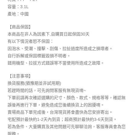
容量：3.1L
產地：中國
【商品保固】
本商品在非人為因素下,自購買日起保固30天
有以下情況者恕不保固：
因泡水、受潮、撞擊、刮傷、拉扯過度所造成之損壞者。
自行拆解或保固標籤毀損不明者。
錯用機型、拉拔方式錯誤等不當使用所造成之故障。
【注意事項】
換貨服務(猶豫期並非試用期)
若趕時間的話，可先詢問客服有無現貨唷~
下單前請再次確認選購的尺寸、顏色、款式、規格等等，確認無
誤後再進行下單，避免造成您後續換貨上的困擾唷。
賣場商品下單完成後，台灣現貨將會盡快為您安排寄出。
宅配預計最快約1-2天內到貨；超商預計最快約3-6天到貨。
若為急件、大量購買及其他問題可先聊聊洽詢，客服專員會為您
服務。