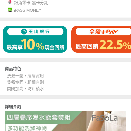
銀角零卡-無卡分期
iPASS MONEY
商品特色
洗瀝一體，層層實用
雙籃協同，粗細有別
間隔加高，防止積水
詳細介紹