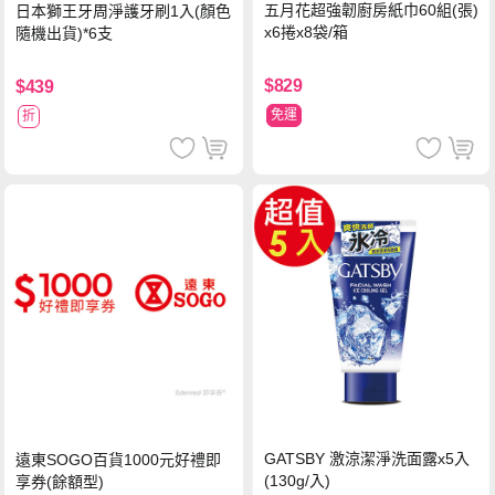
五月花超強韌廚房紙巾60組(張)
日本獅王牙周淨護牙刷1入(顏色
x6捲x8袋/箱
隨機出貨)*6支
$829
$439
免運
折
GATSBY 激涼潔淨洗面露x5入
遠東SOGO百貨1000元好禮即
(130g/入)
享券(餘額型)