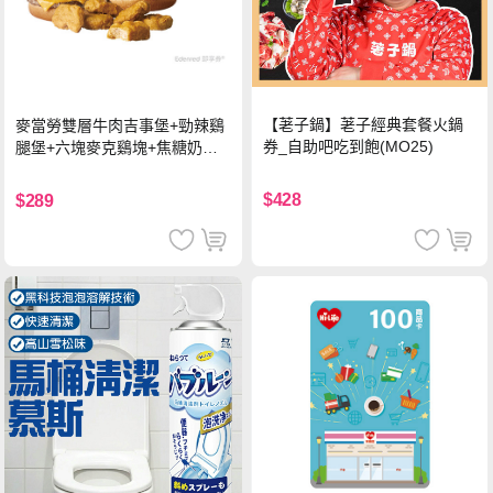
【荖子鍋】荖子經典套餐火鍋
麥當勞雙層牛肉吉事堡+勁辣鷄
券_自助吧吃到飽(MO25)
腿堡+六塊麥克鷄塊+焦糖奶茶
(冰)*2 好禮即享券
$428
$289