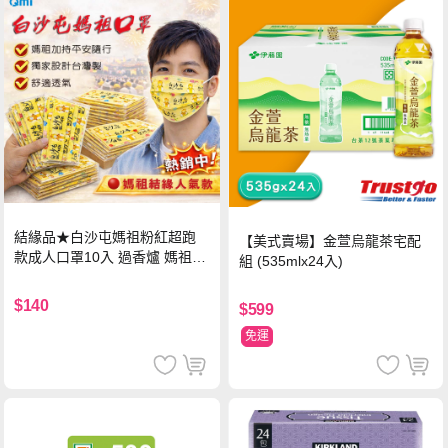
結緣品★白沙屯媽祖粉紅超跑
【美式賣場】金萱烏龍茶宅配
款成人口罩10入 過香爐 媽祖加
組 (535mlx24入)
持
$140
$599
免運