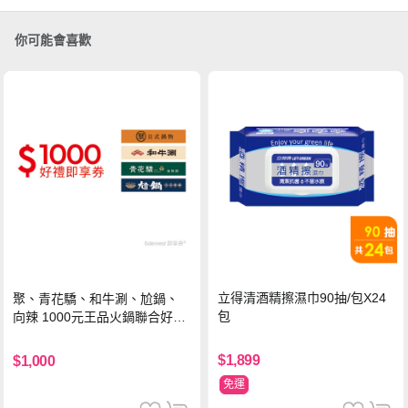
你可能會喜歡
立得清酒精擦濕巾90抽/包X24
聚、青花驕、和牛涮、尬鍋、
包
向辣 1000元王品火鍋聯合好禮
即享券(一次抵用型)
$1,899
$1,000
免運