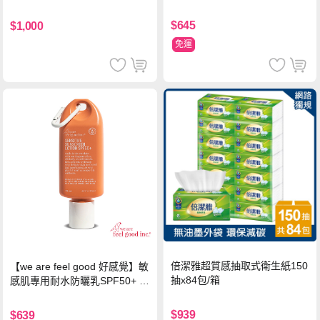
$645
$1,000
免運
倍潔雅超質感抽取式衛生紙150
【we are feel good 好感覺】敏
抽x84包/箱
感肌專用耐水防曬乳SPF50+ 7
5ml/瓶 X1瓶
$939
$639