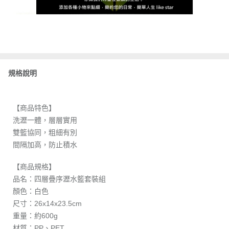
規格說明
【商品特色】
洗瀝一體，層層實用
雙籃協同，粗細有別
間隔加高，防止積水
【商品規格】
品名：四層疊序瀝水籃套裝組
顏色：白色
尺寸：26x14x23.5cm
重量：約600g
材質：PP、PET