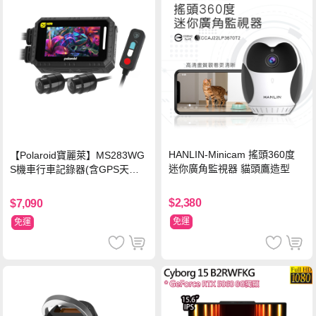
HANLIN-Minicam 搖頭360度
【Polaroid寶麗萊】MS283WG
迷你廣角監視器 貓頭鷹造型
S機車行車記錄器(含GPS天線)-
內附32G卡 (MS279WG升級款
新小蜂鷹)
$2,380
$7,090
免運
免運