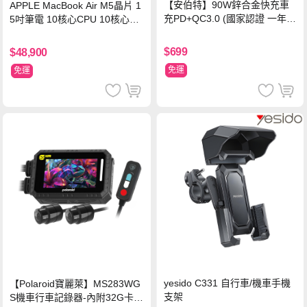
【安伯特】90W鋅合金快充車
APPLE MacBook Air M5晶片 1
充PD+QC3.0 (國家認證 一年保
5吋筆電 10核心CPU 10核心GP
固) 12V/24V皆可使用
U 16G 512G SSD
$699
$48,900
免運
免運
yesido C331 自行車/機車手機
【Polaroid寶麗萊】MS283WG
支架
S機車行車記錄器-內附32G卡