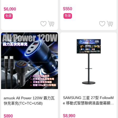
(MS279WG升級款 新小蜂鷹)
$550
$6,090
免運
免運
SAMSUNG 三星 27型 FollowM
amuok All Power 120W 霸力瓦
e 移動式智慧聯網液晶螢幕顯示
快充車充(TC+TC+USB)
器組 M5 黑
$8,990
$890