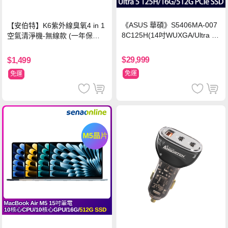
《ASUS 華碩》S5406MA-007
【安伯特】K6紫外線臭氧4 in 1
8C125H(14吋WUXGA/Ultra 5
空氣清淨機-無線款 (一年保固)
125H/16G/512G PCIe SSD/Wi
車用空氣清淨機 紫外線抑菌 負
n11/二年保)
離子淨化
$29,999
$1,499
免運
免運