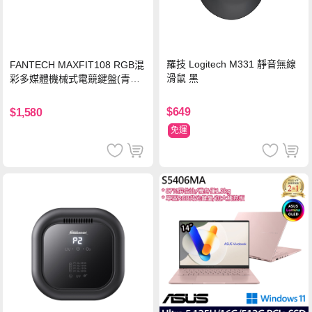
羅技 Logitech M331 靜音無線
FANTECH MAXFIT108 RGB混
滑鼠 黑
彩多媒體機械式電競鍵盤(青軸)
有線鍵盤(中文版)
$649
$1,580
免運