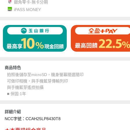
銀角零卡-無卡分期
iPASS MONEY
商品特色
拍照後儲存至microSD，機身螢幕隨選隨印
可做印相機，與手機藍芽傳輸列印
與手機藍芽遙控拍攝
■ 保固:1年
詳細介紹
NCC字號：CCAH25LP8430T8