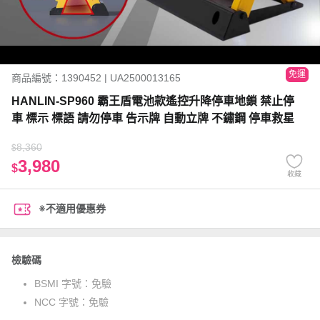
免運
商品編號：1390452 | UA2500013165
HANLIN-SP960 霸王盾電池款遙控升降停車地鎖 禁止停
車 標示 標語 請勿停車 告示牌 自動立牌 不鏽鋼 停車救星
8,360
$
3,980
$
收藏
※不適用優惠券
檢驗碼
BSMI 字號：
免驗
NCC 字號：
免驗