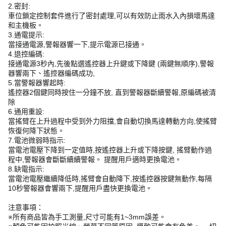
2.密封:
車位鎖定控制套件進行了密封處理,可以有效防止雨水入內損壞馬達
和主機板。
3.通電提示:
當接通電源,警報器響一下,提示電源已接通。
4.退控編碼:
接通電源3秒內,先後點選遙控器上升鍵或下降鍵 (兩鍵無順序),警報
器響兩下、遙控器編碼成功,
5.當警報器響起時:
遙控器2個鍵同時按住一分鐘不放, 直到警報器斷續警報,原編碼被清
除
6.通用重設:
當搖臂在上升過程中受到外力阻擋,會自動切換馬達轉動方向,使搖臂
恢復何降下狀態。
7.電池微弱時指示:
當電池電壓下降到一定值時,按遙控器上升或下降按鍵, 搖臂動作過
程中,警報器會斷斷續續警報。 提醒用戶適時更換電池。
8.缺電指示:
當電池電壓繼續降低時,搖臂會自動降下,按遙控器按鍵無動作,每隔
10秒警報器會響兩下,提醒用戶盡快更換電池。
注意事項：
※所有商品皆為手工測量,尺寸可能有1~3mm誤差。