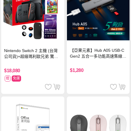
【亞果元素】Hub A05 USB-C
Nintendo Switch 2 主機 (台灣
Gen2 五合一多功能高速集線
公司貨)+超級瑪利歐兄弟 驚奇
器-灰
同遊鈴鈴公園 中文版+瑪利歐網
球 狂熱 中文版
$1,280
$18,080
贈
免運