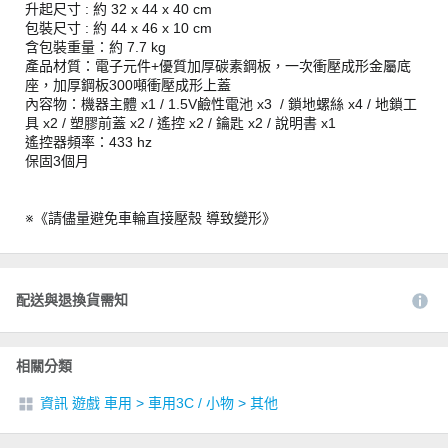
升起尺寸 : 約 32 x 44 x 40 cm
包裝尺寸 : 約 44 x 46 x 10 cm
含包裝重量：約 7.7 kg
產品材質：電子元件+優質加厚碳素鋼板，一次衝壓成形金屬底
座，加厚鋼板300噸衝壓成形上蓋
內容物：機器主體 x1 / 1.5V鹼性電池 x3 / 鎖地螺絲 x4 / 地鎖工
具 x2 / 塑膠前蓋 x2 / 遙控 x2 / 鑰匙 x2 / 說明書 x1
遙控器頻率：433 hz
保固3個月
※《請儘量避免車輪直接壓殼 導致變形》
配送與退換貨需知
相關分類
資訊 遊戲 車用
>
車用3C / 小物
>
其他