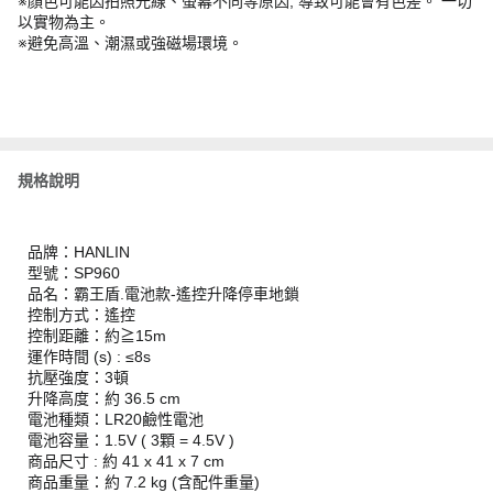
※顏色可能因拍照光線、螢幕不同等原因, 導致可能會有色差。 一切
以實物為主。
※避免高溫、潮濕或強磁場環境。
規格說明
品牌：HANLIN
型號：SP960
品名：霸王盾.電池款-遙控升降停車地鎖
控制方式：遙控
控制距離：約≧15m
運作時間 (s) : ≤8s
抗壓強度：3頓
升降高度：約 36.5 cm
電池種類：LR20鹼性電池
電池容量：1.5V ( 3顆 = 4.5V )
商品尺寸 : 約 41 x 41 x 7 cm
商品重量：約 7.2 kg (含配件重量)