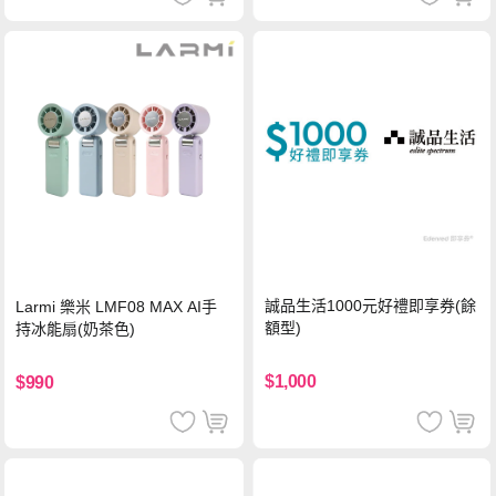
誠品生活1000元好禮即享券(餘
Larmi 樂米 LMF08 MAX AI手
額型)
持冰能扇(奶茶色)
$1,000
$990