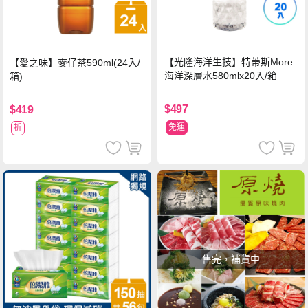
【光隆海洋生技】特蒂斯More
【愛之味】麥仔茶590ml(24入/
海洋深層水580mlx20入/箱
箱)
$497
$419
免運
折
售完，補貨中