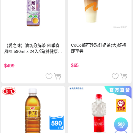
CoCo都可珍珠鮮奶茶(大)好禮
【愛之味】油切分解茶-四季春
即享券
風味 590ml x 24入/箱(雙健康認
證四季春茶)
$65
$499