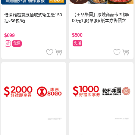
【王品集團】原燒商品卡面額5
倍潔雅超質感抽取式衛生紙150
00元1張(單張)(紙本券售價含平
抽x56包/箱
台物流處理費用)
$500
$699
免運
折
免運