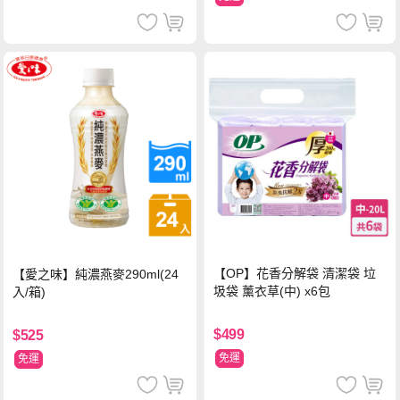
【OP】花香分解袋 清潔袋 垃
【愛之味】純濃燕麥290ml(24
圾袋 薰衣草(中) x6包
入/箱)
$499
$525
免運
免運