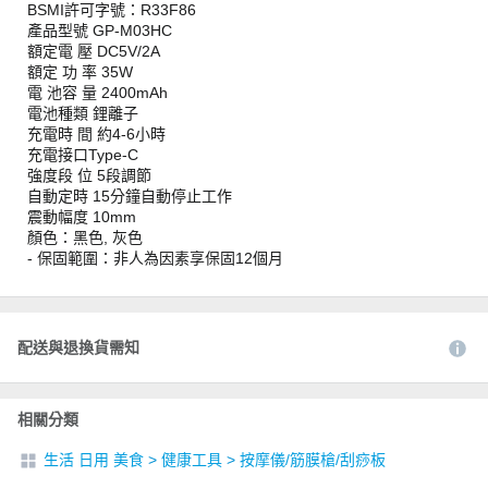
BSMI許可字號：R33F86
產品型號 GP-M03HC
額定電 壓 DC5V/2A
額定 功 率 35W
電 池容 量 2400mAh
電池種類 鋰離子
充電時 間 約4-6小時
充電接口Type-C
強度段 位 5段調節
自動定時 15分鐘自動停止工作
震動幅度 10mm
顏色：黑色, 灰色
- 保固範圍：非人為因素享保固12個月
配送與退換貨需知
相關分類
生活 日用 美食
>
健康工具
>
按摩儀/筋膜槍/刮痧板