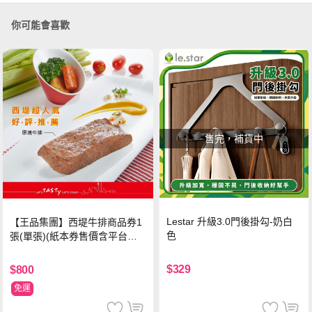
你可能會喜歡
售完，補貨中
Lestar 升級3.0門後掛勾-奶白
【王品集團】西堤牛排商品券1
色
張(單張)(紙本券售價含平台物
流處理費用)
$329
$800
免運