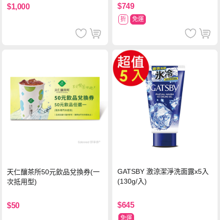
$749
$1,000
折
免運
GATSBY 激涼潔淨洗面露x5入
天仁釀茶所50元飲品兌換券(一
(130g/入)
次抵用型)
$645
$50
免運