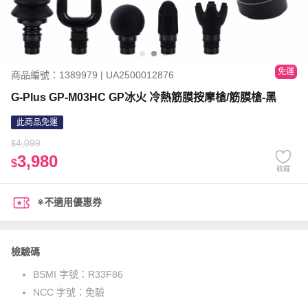
免運
商品編號：1389979 | UA2500012876
G-Plus GP-M03HC GP冰火 冷熱筋膜按摩槍/筋膜槍-黑
此商品免運
4,099
$
3,980
$
收藏
※不適用優惠券
檢驗碼
BSMI 字號：
R33F86
NCC 字號：
免驗