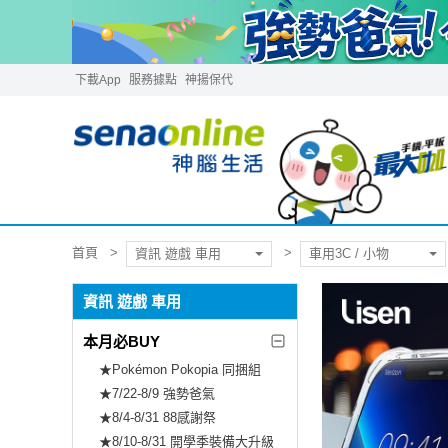
下載App
服務據點
神揚保代
首頁
資訊 遊戲 車用
車用3C / 小物
資訊 遊戲 車用
本月必BUY
★Pokémon Pokopia 同捆組
★7/22-8/9 強勢爸氣
★8/4-8/31 88感謝祭
★8/10-8/31 開學季裝備大升級