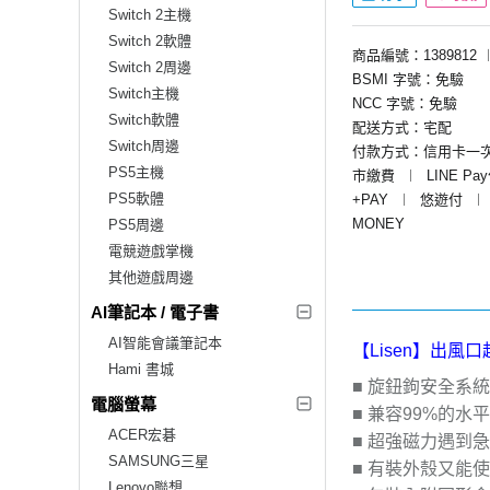
Switch 2主機
Switch 2軟體
商品編號：1389812
Switch 2周邊
BSMI 字號：免驗
Switch主機
NCC 字號：免驗
Switch軟體
配送方式：宅配
Switch周邊
付款方式：信用卡一
PS5主機
市繳費
︱
LINE Pa
PS5軟體
+PAY
︱
悠遊付
︱
MONEY
PS5周邊
電競遊戲掌機
其他遊戲周邊
AI筆記本 / 電子書
AI智能會議筆記本
【Lisen】出風
Hami 書城
■ 旋鈕鉤安全系
電腦螢幕
■ 兼容99%的水
ACER宏碁
■ 超強磁力遇到
SAMSUNG三星
■ 有裝外殼又能
Lenovo聯想