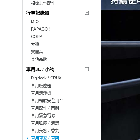
相機其他配件
行車記錄器
MIO
PAPAGO！
CORAL
大通
寶麗萊
其他品牌
車用3C / 小物
Digidock / CRUX
車用吸塵器
車用清淨機
車用輪胎安全用品
車用配件 / 雨刷
車用緊急電源
車用吸塵 / 清潔
車用美容 / 香氛
車用車充 / 車架