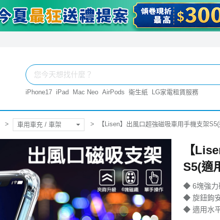
iPhone17
iPad
Mac Neo
AirPods
衛生紙
LG家電租賃服務
【Lisen】出風口超強磁吸車用手機支架S5
車用車充 / 車架
【Li
S5(
◆ 6塊強
◆ 旋鈕鉤
◆ 適用水