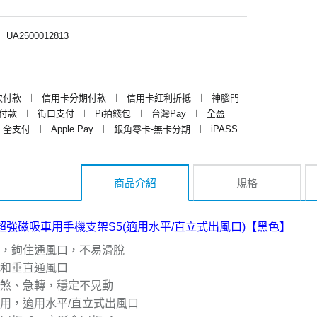
︱
UA2500012813
次付款
︱
信用卡分期付款
︱
信用卡紅利折抵
︱
神腦門
y付款
︱
街口支付
︱
Pi拍錢包
︱
台灣Pay
︱
全盈
全支付
︱
Apple Pay
︱
銀角零卡-無卡分期
︱
iPASS
商品介紹
規格
口超強磁吸車用手機支架S5(適用水平/直立式出風口)【黑色】
統，鉤住通風口，不易滑脫
平和垂直通風口
急煞、急轉，穩定不晃動
使用，適用水平/直立式出風口