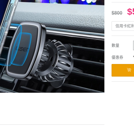
$
$800
信用卡紅
數量
優惠券