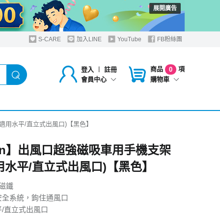
展開廣告
S-CARE
加入LINE
YouTube
FB粉絲團
商品
項
登入
︱
註冊
0
購物車
會員中心
(適用水平/直立式出風口)【黑色】
sen】出風口超強磁吸車用手機支架
適用水平/直立式出風口)【黑色】
力磁鐵
安全系統，鉤住通風口
平/直立式出風口