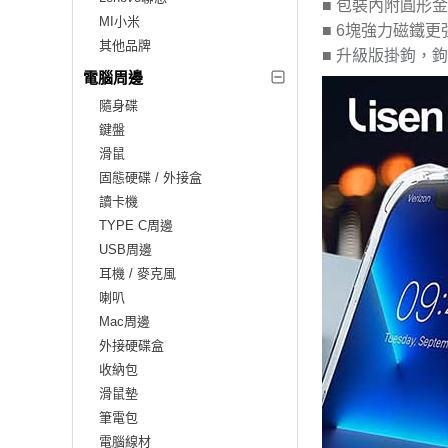
■ 包裝內附圓形金
MI小米
■ 6塊強力磁鐵
其他品牌
■ 升級版掛鉤，
電腦周邊
隨身碟
鍵盤
滑鼠
固態硬碟 / 外接盒
讀卡機
TYPE C周邊
USB周邊
耳機 / 麥克風
喇叭
Mac周邊
外接硬碟盒
收納包
滑鼠墊
筆電包
電腦線材