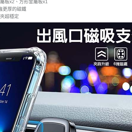
屬板x2、方形金屬板x1
更強更厚的磁鐵
鉤夾超穩定