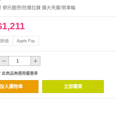
架 舉托握把/防爆拉鍊 擴大夾層/煞車輪
$1,211
利折抵
Apple Pay
* 此商品無適用優惠券
加入購物車
立即購買