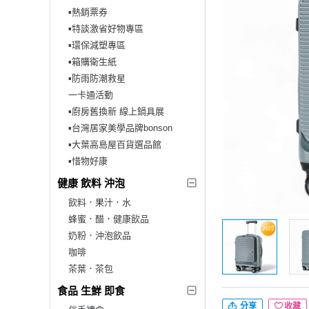
▪︎熱銷票券
▪︎特談激省好物專區
▪︎環保減塑專區
▪︎箱購衛生紙
▪︎防雨防潮救星
一卡通活動
▪︎廚房舊換新 線上鍋具展
▪︎台灣居家美學品牌bonson
▪︎大葉高島屋百貨選品館
▪︎惜物好康
健康 飲料 沖泡
飲料．果汁．水
蜂蜜．醋．健康飲品
奶粉．沖泡飲品
咖啡
茶葉．茶包
食品 生鮮 即食
分享
收藏