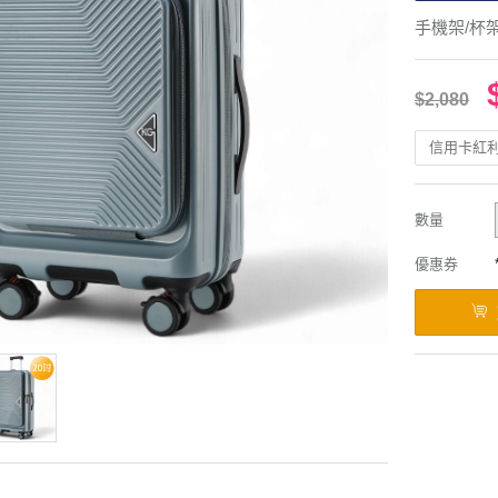
手機架/杯
$2,080
信用卡紅
數量
優惠券