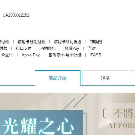
︱
UA2500012152
次付款
︱
信用卡分期付款
︱
信用卡紅利折抵
︱
神腦門
y付款
︱
街口支付
︱
Pi拍錢包
︱
台灣Pay
︱
全盈
全支付
︱
Apple Pay
︱
銀角零卡-無卡分期
︱
iPASS
商品介紹
規格