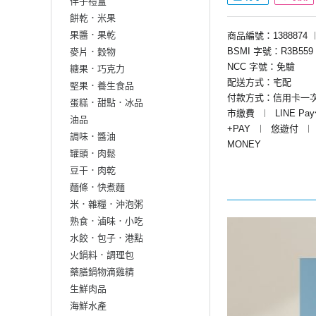
伴手禮盒
餅乾．米果
果醬．果乾
商品編號：1388874
BSMI 字號：R3B559
麥片．穀物
NCC 字號：免驗
糖果．巧克力
配送方式：宅配
堅果．養生食品
付款方式：信用卡一
蛋糕．甜點．冰品
市繳費
︱
LINE Pa
油品
+PAY
︱
悠遊付
︱
調味．醬油
MONEY
罐頭．肉鬆
豆干．肉乾
麵條．快煮麵
米．雜糧．沖泡粥
熟食．滷味．小吃
水餃．包子．港點
火鍋料．調理包
藥膳鍋物滴雞精
生鮮肉品
海鮮水產