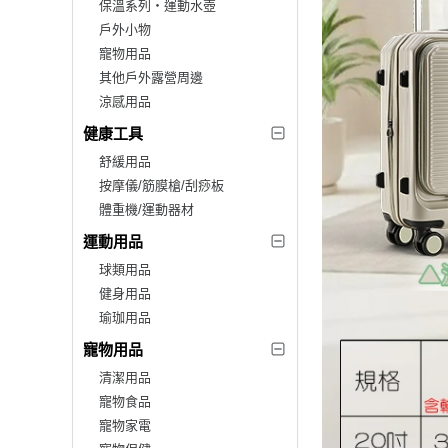
保溫系列‧運動水壺
戶外小物
寵物用品
其他戶外露營周邊
涼感用品
健康工具
舒緩用品
按摩儀/筋膜槍/刮痧板
體重機/運動器材
運動用品
球類用品
健身用品
瑜珈用品
寵物用品
清潔用品
寵物食品
寵物家電