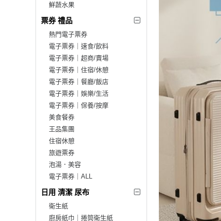
鮮蔬水果
票券 禮品
熱門電子票券
電子票券｜速食/飲料
電子票券｜超商/賣場
電子票券｜住宿/休憩
電子票券｜餐廳/飯店
電子票券｜娛樂/生活
電子票券｜保養/按摩
美食餐券
王品集團
住宿休憩
旅遊票券
泡湯．美容
電子票券｜ALL
日用 清潔 尿布
衛生紙
廚房紙巾｜捲筒衛生紙