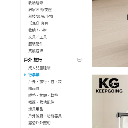
收納層架
居家照明/夜燈
科技/趣味/小物
【3M】寢具
收納 / 小物
文具／工具
服裝配件
質感包飾
戶外 旅行
成人兒童睡袋
行李箱
戶外．旅行．包．袋
晴雨具
睡墊‧枕頭‧軟墊
帳篷‧營地配件
燈具用品
戶外餐廚‧功能器具
露營戶外照明