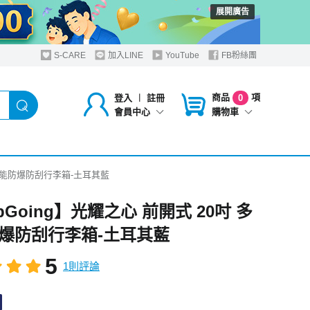
展開廣告
S-CARE
加入LINE
YouTube
FB粉絲團
商品
項
登入
︱
註冊
0
購物車
會員中心
 多功能防爆防刮行李箱-土耳其藍
pGoing】光耀之心 前開式 20吋 多
爆防刮行李箱-土耳其藍
5
1則評論