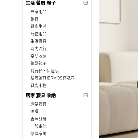
生活 餐廚 親子
居家用品
鍋具
餐廚生活
寵物用品
生活寢具
時尚流行
空間收納
銀髮親子
隨行杯．保溫瓶
膳魔師THERMOS杯瓶壺
餐廚小物
居家 寢具 收納
床架寢具
晾曬
香氣芬芳
一般電池
傢俱家飾