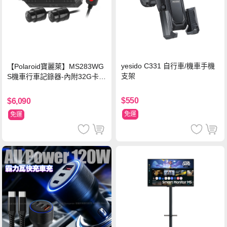
yesido C331 自行車/機車手機
【Polaroid寶麗萊】MS283WG
支架
S機車行車記錄器-內附32G卡
(MS279WG升級款 新小蜂鷹)
$550
$6,090
免運
免運