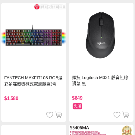
羅技 Logitech M331 靜音無線
FANTECH MAXFIT108 RGB混
滑鼠 黑
彩多媒體機械式電競鍵盤(青軸)
有線鍵盤(中文版)
$649
$1,580
免運