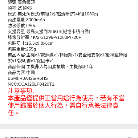
鏡頭:廣角鏡頭
幀率:25幀/秒
模式:無死角模式(前後2k)/超清晰(前4k後1080p)
內建電量:3000mAh
防水係數:IP65
支援容量:最高支援到256GB(記憶卡請自備)
錄像分辨率:4K/2K/1296P/1080P/720P
包裝尺寸:15.5x9.8x6cm
包裝重量:255g
商品內容:主機x1/電源線x1/轉接架x1/安全帽支架x1/後視鏡轉接
架x1/說明書x1/保固卡x1
商品保固:主機非人為因素損壞，主機保固1年
商品內容:中國
BSMI:R3A425/RoHS
NCC:CCAJ25LP8420T2
注意事項:
本產品僅提供正當用途行為使用，若有不當
使用歸屬於個人行為，需自行承擔法律責
任。