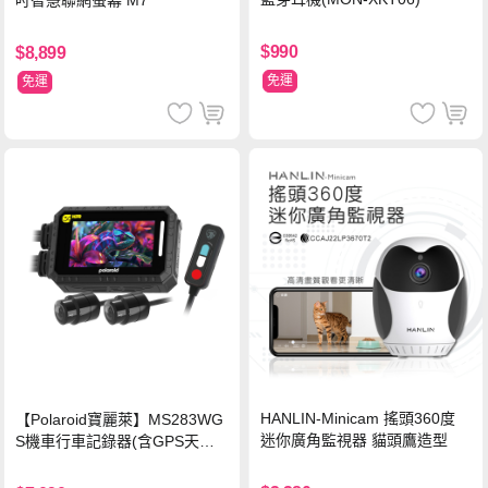
$990
$8,899
免運
免運
HANLIN-Minicam 搖頭360度
【Polaroid寶麗萊】MS283WG
迷你廣角監視器 貓頭鷹造型
S機車行車記錄器(含GPS天線)-
內附32G卡 (MS279WG升級款
新小蜂鷹)