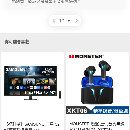
惠組合，歡迎您常常至本店瀏覽選購。
1
/
1
你可能會喜歡
MONSTER 魔聲 重低音真無線
【福利機】SAMSUNG 三星 32
藍芽耳機(MON-XKT06)
吋智慧聯網螢幕 M7