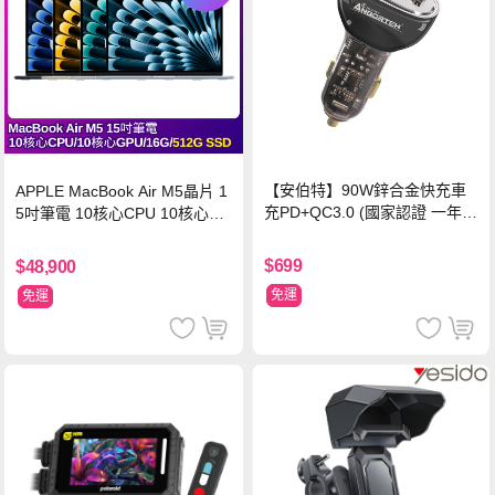
【安伯特】90W鋅合金快充車
APPLE MacBook Air M5晶片 1
充PD+QC3.0 (國家認證 一年保
5吋筆電 10核心CPU 10核心GP
固) 12V/24V皆可使用
U 16G 512G SSD
$699
$48,900
免運
免運