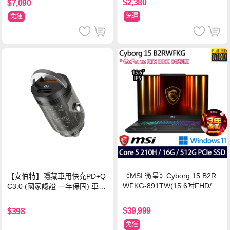
$2,380
$7,090
免運
免運
《MSI 微星》Cyborg 15 B2R
【安伯特】隱藏車用快充PD+Q
WFKG-891TW(15.6吋FHD/Co
C3.0 (國家認證 一年保固) 車充
re 5 210H/16G/512G SSD/RT
PD快充 車用充電器
X5060/Win11)
$39,999
$398
免運