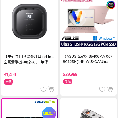
《ASUS 華碩》S5406MA-007
【安伯特】K6紫外線臭氧4 in 1
8C125H(14吋WUXGA/Ultra 5
空氣清淨機-無線款 (一年保固)
125H/16G/512G PCIe SSD/Wi
車用空氣清淨機 紫外線抑菌 負
n11/二年保)
離子淨化
$29,999
$1,499
免運
免運