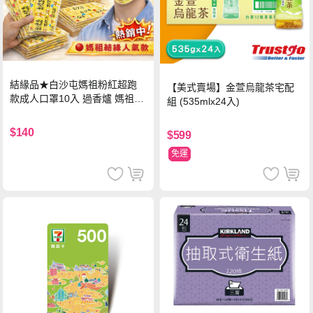
結緣品★白沙屯媽祖粉紅超跑
【美式賣場】金萱烏龍茶宅配
款成人口罩10入 過香爐 媽祖加
組 (535mlx24入)
持
$140
$599
免運