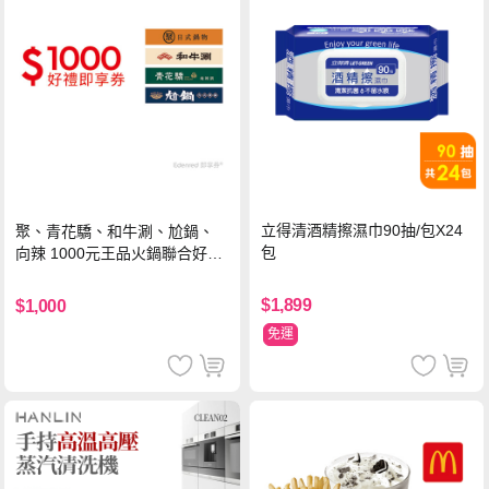
立得清酒精擦濕巾90抽/包X24
聚、青花驕、和牛涮、尬鍋、
包
向辣 1000元王品火鍋聯合好禮
即享券(一次抵用型)
$1,899
$1,000
免運