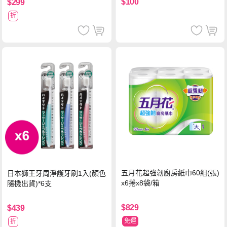
$100
$299
折
五月花超強韌廚房紙巾60組(張)
日本獅王牙周淨護牙刷1入(顏色
x6捲x8袋/箱
隨機出貨)*6支
$829
$439
免運
折