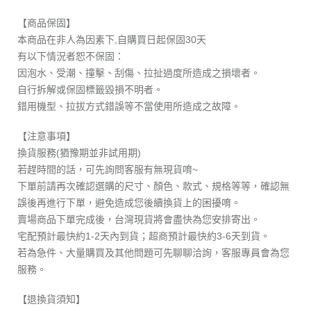
【商品保固】
本商品在非人為因素下,自購買日起保固30天
有以下情況者恕不保固：
因泡水、受潮、撞擊、刮傷、拉扯過度所造成之損壞者。
自行拆解或保固標籤毀損不明者。
錯用機型、拉拔方式錯誤等不當使用所造成之故障。
【注意事項】
換貨服務(猶豫期並非試用期)
若趕時間的話，可先詢問客服有無現貨唷~
下單前請再次確認選購的尺寸、顏色、款式、規格等等，確認無
誤後再進行下單，避免造成您後續換貨上的困擾唷。
賣場商品下單完成後，台灣現貨將會盡快為您安排寄出。
宅配預計最快約1-2天內到貨；超商預計最快約3-6天到貨。
若為急件、大量購買及其他問題可先聊聊洽詢，客服專員會為您
服務。
【退換貨須知】