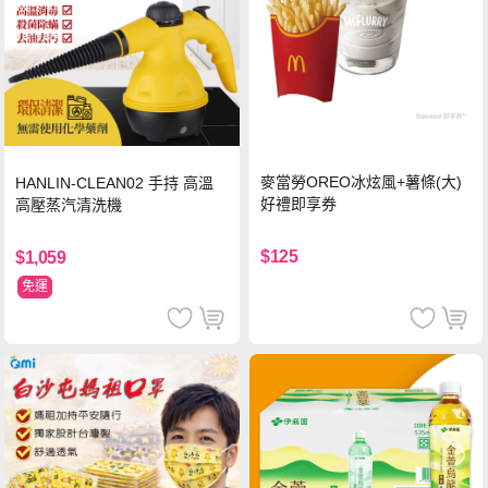
麥當勞OREO冰炫風+薯條(大)
HANLIN-CLEAN02 手持 高溫
好禮即享券
高壓蒸汽清洗機
$125
$1,059
免運