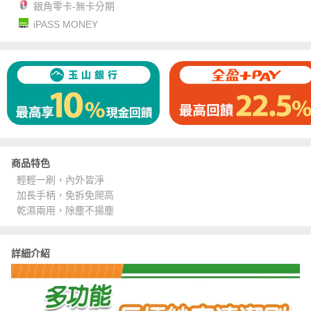
銀角零卡-無卡分期
iPASS MONEY
商品特色
輕輕一刷，內外皆淨
加長手柄，免拆免爬高
乾濕兩用，除塵不揚塵
詳細介紹