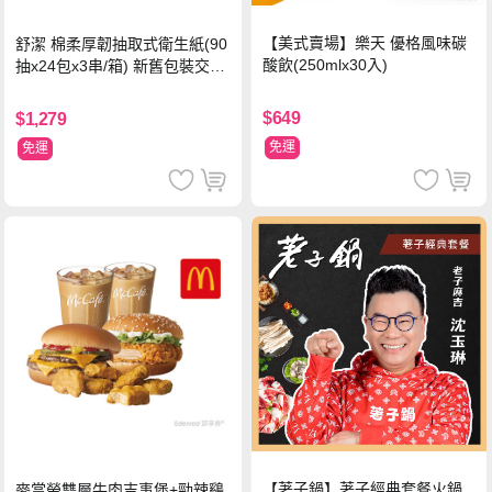
【美式賣場】樂天 優格風味碳
舒潔 棉柔厚韌抽取式衛生紙(90
酸飲(250mlx30入)
抽x24包x3串/箱) 新舊包裝交替
出貨
$649
$1,279
免運
免運
【荖子鍋】荖子經典套餐火鍋
麥當勞雙層牛肉吉事堡+勁辣鷄