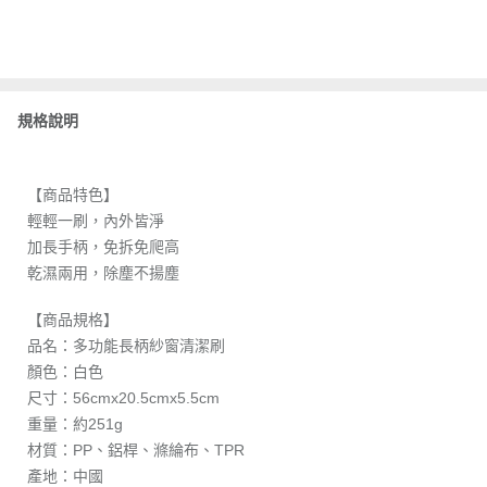
規格說明
【商品特色】
輕輕一刷，內外皆淨
加長手柄，免拆免爬高
乾濕兩用，除塵不揚塵
【商品規格】
品名：多功能長柄紗窗清潔刷
顏色：白色
尺寸：56cmx20.5cmx5.5cm
重量：約251g
材質：PP、鋁桿、滌綸布、TPR
產地：中國