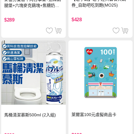
券_自助吧吃到飽(MO25)
腿堡+六塊麥克鷄塊+焦糖奶茶
(冰)*2 好禮即享券
$428
$289
萊爾富100元虛擬商品卡
馬桶清潔慕斯500ml (2入組)