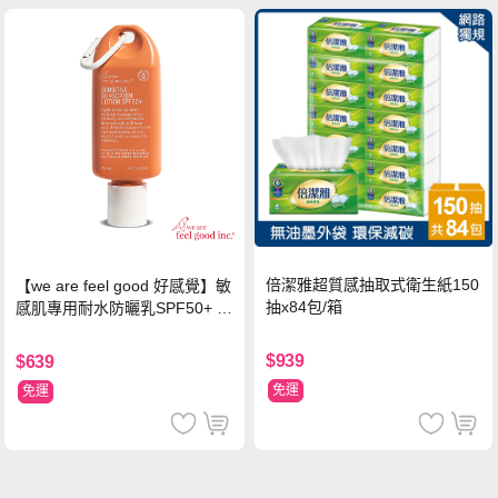
倍潔雅超質感抽取式衛生紙150
【we are feel good 好感覺】敏
抽x84包/箱
感肌專用耐水防曬乳SPF50+ 7
5ml/瓶 X1瓶
$939
$639
免運
免運