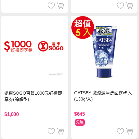
GATSBY 激涼潔淨洗面露x5入
遠東SOGO百貨1000元好禮即
(130g/入)
享券(餘額型)
$645
$1,000
免運