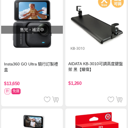
售完，補貨中
AIDATA KB-3010可調高度鍵盤
Insta360 GO Ultra 騎行訂製禮
架 黑【耀偉】
盒
$1,260
$13,650
折
免運