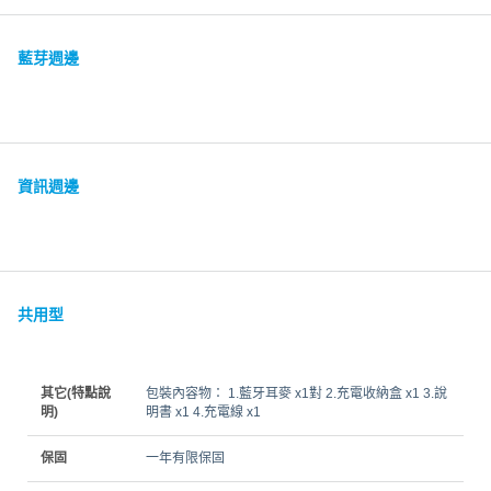
藍芽週邊
資訊週邊
共用型
其它(特點說
包裝內容物： 1.藍牙耳麥 x1對 2.充電收納盒 x1 3.說
明)
明書 x1 4.充電線 x1
保固
一年有限保固