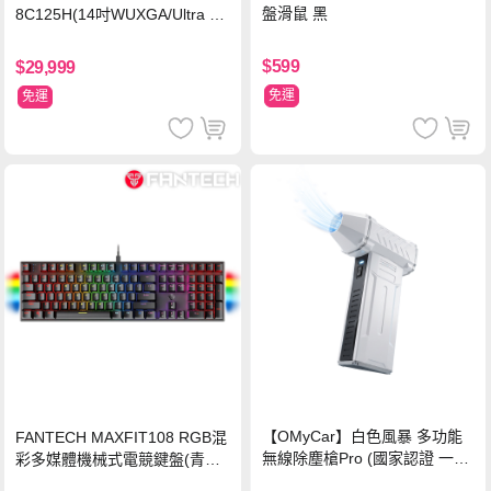
盤滑鼠 黑
8C125H(14吋WUXGA/Ultra 5
125H/16G/512G PCIe SSD/Wi
n11/二年保)
$599
$29,999
免運
免運
【OMyCar】白色風暴 多功能
FANTECH MAXFIT108 RGB混
無線除塵槍Pro (國家認證 一年
彩多媒體機械式電競鍵盤(青軸)
保固) 充氣洗車 暴力渦輪風扇
有線鍵盤(中文版)