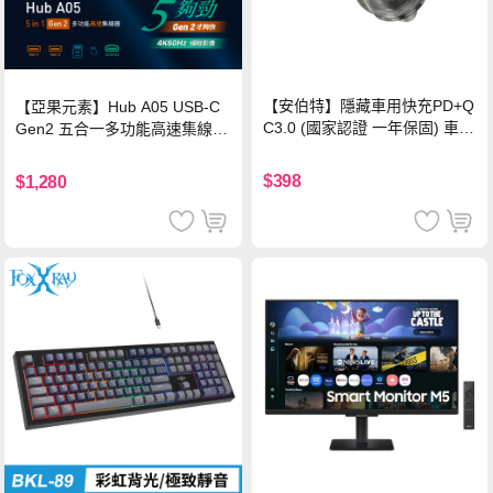
【安伯特】隱藏車用快充PD+Q
【亞果元素】Hub A05 USB-C
C3.0 (國家認證 一年保固) 車充
Gen2 五合一多功能高速集線
PD快充 車用充電器
器-灰
$398
$1,280