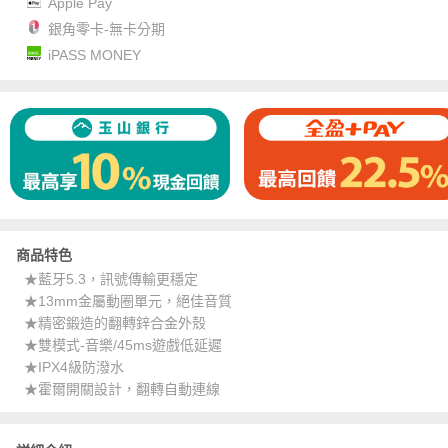
Apple Pay
銀角零卡-無卡分期
iPASS MONEY
商品特色
★藍牙5.3，訊號傳輸更穩定
★13mm金屬動圈單元，絕佳音質
★精密鍛造的翻轉鋅合金外殼
★雙模式-音樂/45ms遊戲低延遲
★IPX4級防潑水
★霍爾開關設計，翻轉自動連線