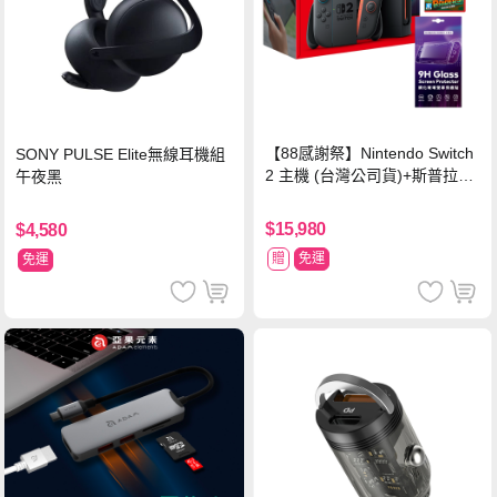
【88感謝祭】Nintendo Switch
SONY PULSE Elite無線耳機組
2 主機 (台灣公司貨)+斯普拉遁
午夜黑
塗擊隊 中文版
$15,980
$4,580
贈
免運
免運