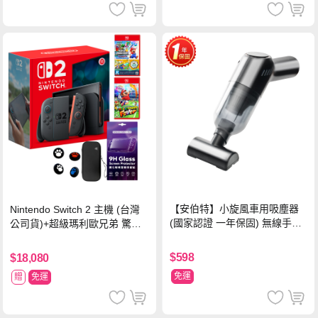
【安伯特】小旋風車用吸塵器
Nintendo Switch 2 主機 (台灣
(國家認證 一年保固) 無線手持
公司貨)+超級瑪利歐兄弟 驚奇
車家兩用 強勁吸力 USB充電-
同遊鈴鈴公園 中文版+瑪利歐網
黑色
球 狂熱 中文版
$598
$18,080
免運
贈
免運